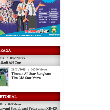
28/11/2018
i Dewan PALI
Ini Tanggapan Pengamat Soal Kampanye
Jokowi di Palembang
RAGA
019
/
11563 Views
 Ikuti AN Cup
28/01/2019
/
14660 Views
Timnas All Star Bungkam
Tim Old Star Mura
RTORIAL
18
/
845 Views
uryani Sosialisasi Pelayanan KB-KR