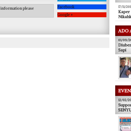
Facebook
17/11/20
e information please
Kaper
Google +
Nikahk
ADO 
01/09/2
Diuber
Sapi
EVEN
12/02/2
Suppor
SENYUM