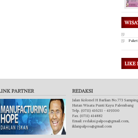
WISA
Paket
LIKE
LINK PARTNER
REDAKSI
Jalan Kolonel H Barlian No.773 Sampin
Hutan Wisata Punti Kayu Palembang
Telp. (0711) 416211 - 419300
Fax. (0711) 414882
Email:
redaksi.palpos@gmail.com
,
iklanpalpos@gmail.com