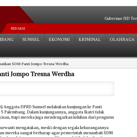
Gubernur HD Ter
Mantan Pejabat Pemkot Pa
REDAKSI
Cucu KH Zen Syukri Sia
MBANG
SUMSEL
EKONOMI
KRIMINAL
OLAHRAGA
SAKIP Terbaik di Luar Pulau Jawa, Sum
Bentuk Satgas, Targetkan Angka Ke
HD Pastikan Atlet 
atikan SDM Panti Jompo Tresna Werdha
Spektakuler! Sumsel Memb
Gubernur Anak Mas
nti Jompo Tresna Werdha
Turunkan Angka Kemiskina
Kakanwil Kemenag Kembali Terima P
Nas
katri) Anggota DPRD Sumsel melakukan kunjungan ke Panti
 5 Palembang. Dalam kunjungannya, anggota Ikatri tidak
san, ttapi mereka juga mendengarkan keluhan dari pengurus
 Purwanti mengatakan, meski dengan segala kekurangannya
namun mereka sangat berharap agar pemerintah menanbah SDM