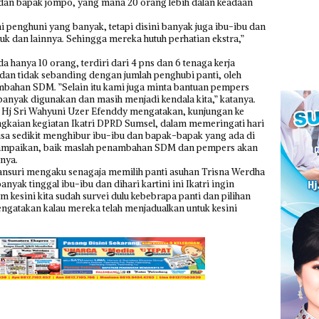
u dan bapak jompo, yang mana 20 orang lebih dalan keadaan
 penghuni yang banyak, tetapi disini banyak juga ibu-ibu dan
ruk dan lainnya. Sehingga mereka hutuh perhatian ekstra,”
 hanya 10 orang, terdiri dari 4 pns dan 6 tenaga kerja
 dan tidak sebanding dengan jumlah penghubi panti, oleh
ambahan SDM. ”Selain itu kami juga minta bantuan pempers
 banyak digunakan dan masih menjadi kendala kita,” katanya.
, Hj Sri Wahyuni Uzer Efenddy mengatakan, kunjungan ke
ngkaian kegiatan Ikatri DPRD Sumsel, dalam memeringati hari
isa sedikit menghibur ibu-ibu dan bapak-bapak yang ada di
 sampaikan, baik maslah penambahan SDM dan pempers akan
nya.
Yansuri mengaku senagaja memilih panti asuhan Trisna Werdha
anyak tinggal ibu-ibu dan dihari kartini ini Ikatri ingin
m kesini kita sudah survei dulu kebebrapa panti dan pilihan
i mengatakan kalau mereka telah menjadualkan untuk kesini