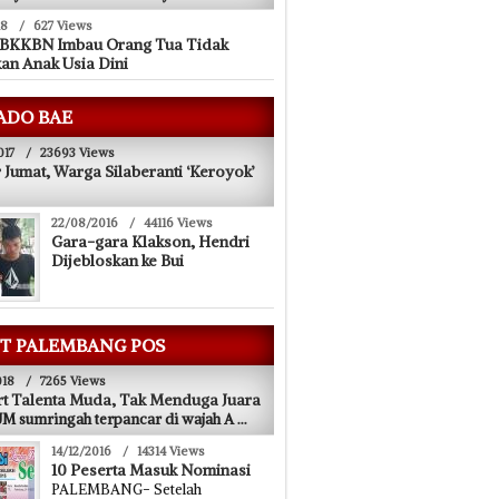
18
/
627 Views
 BKKBN Imbau Orang Tua Tidak
an Anak Usia Dini
ADO BAE
017
/
23693 Views
 Jumat, Warga Silaberanti ‘Keroyok’
22/08/2016
/
44116 Views
Gara-gara Klakson, Hendri
Dijebloskan ke Bui
T PALEMBANG POS
018
/
7265 Views
t Talenta Muda, Tak Menduga Juara
 sumringah terpancar di wajah A
...
14/12/2016
/
14314 Views
10 Peserta Masuk Nominasi
PALEMBANG- Setelah