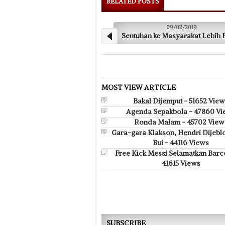
RELATED POSTS
09/02/2019
Sentuhan ke Masyarakat Lebih Penting
HT 
MOST VIEW ARTICLE
Bakal Dijemput - 51652 Vie
Agenda Sepakbola - 47860 Vi
Ronda Malam - 45702 View
Gara-gara Klakson, Hendri Dijebl
Bui - 44116 Views
Free Kick Messi Selamatkan Barc
41615 Views
SUBSCRIBE