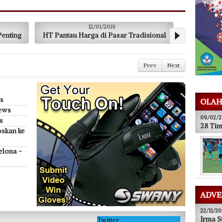
12/01/2019
05/12/2018
Pantau Harga di Pasar Tradisional
Dedi A dan Aswawi Resm
Prev
Next
ws
OLAH
ews
09/02/2
s
28 Tim
oskan ke
elona -
ADVE
22/11/20
Irma S
Twitter