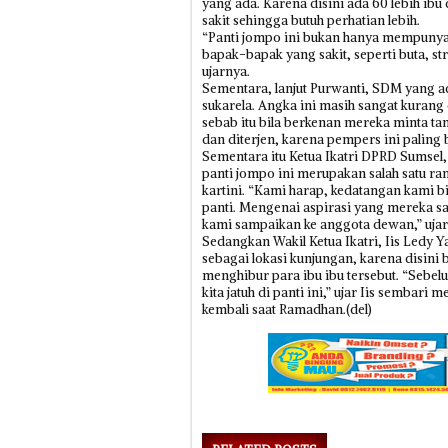
yang ada. Karena disini ada 60 lebih ib
sakit sehingga butuh perhatian lebih.
“Panti jompo ini bukan hanya mempunyai
bapak-bapak yang sakit, seperti buta, st
ujarnya.
Sementara, lanjut Purwanti, SDM yang ada
sukarela. Angka ini masih sangat kurang
sebab itu bila berkenan mereka minta t
dan diterjen, karena pempers ini paling
Sementara itu Ketua Ikatri DPRD Sumsel
panti jompo ini merupakan salah satu ra
kartini. “Kami harap, kedatangan kami b
panti. Mengenai aspirasi yang mereka
kami sampaikan ke anggota dewan,” ujar
Sedangkan Wakil Ketua Ikatri, Iis Ledy 
sebagai lokasi kunjungan, karena disini b
menghibur para ibu ibu tersebut. “Sebelu
kita jatuh di panti ini,” ujar Iis sembar
kembali saat Ramadhan.(del)