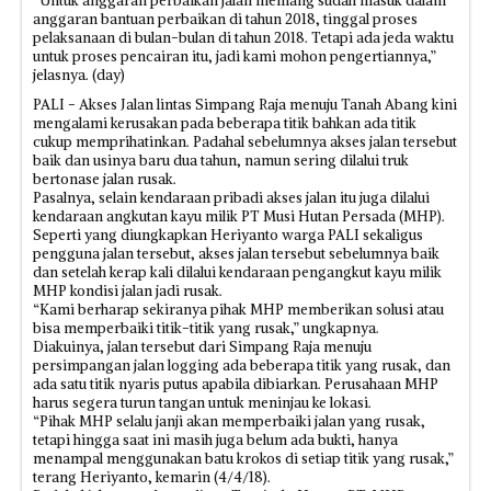
“Untuk anggaran perbaikan jalan memang sudah masuk dalam
anggaran bantuan perbaikan di tahun 2018, tinggal proses
pelaksanaan di bulan-bulan di tahun 2018. Tetapi ada jeda waktu
untuk proses pencairan itu, jadi kami mohon pengertiannya,”
jelasnya. (day)
PALI - Akses Jalan lintas Simpang Raja menuju Tanah Abang kini
mengalami kerusakan pada beberapa titik bahkan ada titik
cukup memprihatinkan. Padahal sebelumnya akses jalan tersebut
baik dan usinya baru dua tahun, namun sering dilalui truk
bertonase jalan rusak.
Pasalnya, selain kendaraan pribadi akses jalan itu juga dilalui
kendaraan angkutan kayu milik PT Musi Hutan Persada (MHP).
Seperti yang diungkapkan Heriyanto warga PALI sekaligus
pengguna jalan tersebut, akses jalan tersebut sebelumnya baik
dan setelah kerap kali dilalui kendaraan pengangkut kayu milik
MHP kondisi jalan jadi rusak.
“Kami berharap sekiranya pihak MHP memberikan solusi atau
bisa memperbaiki titik-titik yang rusak,” ungkapnya.
Diakuinya, jalan tersebut dari Simpang Raja menuju
persimpangan jalan logging ada beberapa titik yang rusak, dan
ada satu titik nyaris putus apabila dibiarkan. Perusahaan MHP
harus segera turun tangan untuk meninjau ke lokasi.
“Pihak MHP selalu janji akan memperbaiki jalan yang rusak,
tetapi hingga saat ini masih juga belum ada bukti, hanya
menampal menggunakan batu krokos di setiap titik yang rusak,”
terang Heriyanto, kemarin (4/4/18).