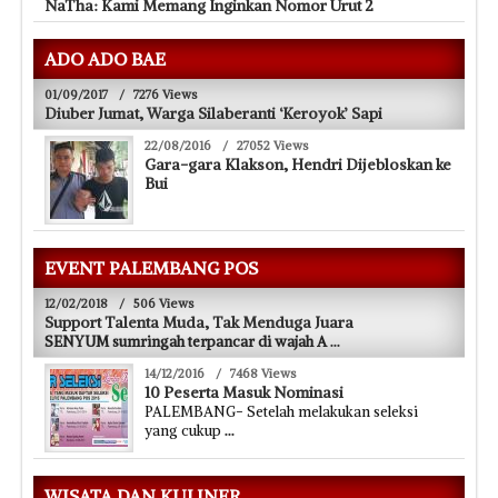
NaTha: Kami Memang Inginkan Nomor Urut 2
ADO ADO BAE
01/09/2017
/
7276 Views
Diuber Jumat, Warga Silaberanti ‘Keroyok’ Sapi
22/08/2016
/
27052 Views
Gara-gara Klakson, Hendri Dijebloskan ke
Bui
EVENT PALEMBANG POS
12/02/2018
/
506 Views
Support Talenta Muda, Tak Menduga Juara
SENYUM sumringah terpancar di wajah A
...
14/12/2016
/
7468 Views
10 Peserta Masuk Nominasi
PALEMBANG- Setelah melakukan seleksi
yang cukup
...
WISATA DAN KULINER