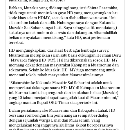
Muarenim, Minggu (21/01/2018).
Bahkan, Muzakir yang didampingi sang istri Shinta Paramitha,
tidak ragu untuk menirukan gaya HD yang mengacungkan jari
kode khas salam HDMY, saat akan diabadikan wartawan. “Ini
silaturahim kakak dan adik. Hubungan saya dengan Kakanda
Muzakir Sai Sohar sangat baik. Saya sebagai adik mendatangi
kakaknya untuk mohon doa restu dan dukungan. Alhamdulillah
beliau menyatakan mendukung,’’ kata HD, usai pertemuan
tersebut.
HD mengungkapkan, dari hasil berbagai lembaga survey,
Muaraenim merupakan salah satu basis dukungan Herman Deru
-Mawardi Yahya (HD-MY). Hal ini dikarenakan sosok HD-MY
memang dekat dengan masyarakat Kabupaten Muaraenim dan
sekitarnya. Selain ke Muzakir, HD-MY juga merancang untuk
menemui tokoh-tokoh masyarakat Muaraenim lainnya.
“Silaturahim ke Kakanda Muzakir Sai Sohar ini adalah untuk
memperkuat dukungan suara HD-MY di Kabupaten Muaraenim
ini. Karena kami tahu pengaruh dan ketokohan beliau (Muzakir)
yang 10 tahun menjadi bupati sangatlah kuat di Muaraenim ini,’’
ungkap mantan Bupati OKU Timur dua periode ini.
Dalam perjalananya ke Muaraenim dan Kabupaten Lahat, HD
bersama rombongan tim pemenangan sempat berdialog
dengan sejumlah warga Lahat dan Muaraenim, yang
mengeluhkan terganggunya lalu lintas akibat beroperasinya