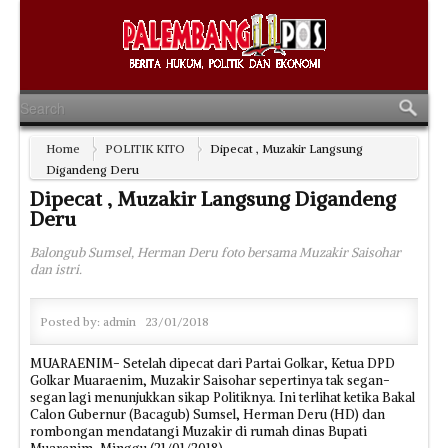
Home
POLITIK KITO
Dipecat , Muzakir Langsung
Digandeng Deru
Dipecat , Muzakir Langsung Digandeng
Deru
Balongub Sumsel, Herman Deru foto bersama Muzakir Saisohar
dan istri.
Posted by:
admin
23/01/2018
MUARAENIM- Setelah dipecat dari Partai Golkar, Ketua DPD
Golkar Muaraenim, Muzakir Saisohar sepertinya tak segan-
segan lagi menunjukkan sikap Politiknya. Ini terlihat ketika Bakal
Calon Gubernur (Bacagub) Sumsel, Herman Deru (HD) dan
rombongan mendatangi Muzakir di rumah dinas Bupati