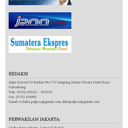
REDAKSI
Jalan Kolonel H Barlian No.773 Samping Hutan Wisata Punti Kayu
Palembang
Telp. (0711) 416211 - 419300
Fax. (0711) 414882
Email:
redaksi.palpos@gmail.com
,
iklanpalpos@gmail.com
PERWAKILAN JAKARTA:
Graha Pena Jakarta, Lantai VI R 601