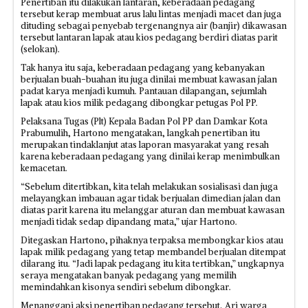
Penertiban itu dilakukan lantaran, keberadaan pedagang
tersebut kerap membuat arus lalu lintas menjadi macet dan juga
dituding sebagai penyebab tergenangnya air (banjir) dikawasan
tersebut lantaran lapak atau kios pedagang berdiri diatas parit
(selokan).
Tak hanya itu saja, keberadaan pedagang yang kebanyakan
berjualan buah-buahan itu juga dinilai membuat kawasan jalan
padat karya menjadi kumuh. Pantauan dilapangan, sejumlah
lapak atau kios milik pedagang dibongkar petugas Pol PP.
Pelaksana Tugas (Plt) Kepala Badan Pol PP dan Damkar Kota
Prabumulih, Hartono mengatakan, langkah penertiban itu
merupakan tindaklanjut atas laporan masyarakat yang resah
karena keberadaan pedagang yang dinilai kerap menimbulkan
kemacetan.
“Sebelum ditertibkan, kita telah melakukan sosialisasi dan juga
melayangkan imbauan agar tidak berjualan dimedian jalan dan
diatas parit karena itu melanggar aturan dan membuat kawasan
menjadi tidak sedap dipandang mata,” ujar Hartono.
Ditegaskan Hartono, pihaknya terpaksa membongkar kios atau
lapak milik pedagang yang tetap membandel berjualan ditempat
dilarang itu. “Jadi lapak pedagang itu kita tertibkan,” ungkapnya
seraya mengatakan banyak pedagang yang memilih
memindahkan kisonya sendiri sebelum dibongkar.
Menanggapi aksi penertiban pedagang tersebut, Ari warga