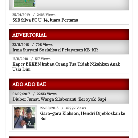
25/01/2019
/
2463 Views
SSB Silva FC U-14, Juara Pertama
ADVERTORIAL
22/11/2018
/
708 Views
Irma Suryani Sosialisasi Pelayanan KB-KR
17/11/2018
/
517 Views
Kaper BKKBN Imbau Orang Tua Tidak Nikahkan Anak
Usia Dini
ADO ADO BAE
01/09/2017
/
22613 Views
Diuber Jumat, Warga Silaberanti ‘Keroyok’ Sapi
22/08/2016
/
42992 Views
Gara-gara Klakson, Hendri Dijebloskan ke
Bui