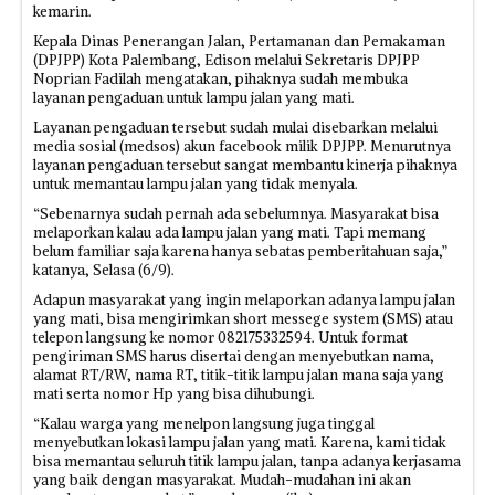
kemarin.
Kepala Dinas Penerangan Jalan, Pertamanan dan Pemakaman
(DPJPP) Kota Palembang, Edison melalui Sekretaris DPJPP
Noprian Fadilah mengatakan, pihaknya sudah membuka
layanan pengaduan untuk lampu jalan yang mati.
Layanan pengaduan tersebut sudah mulai disebarkan melalui
media sosial (medsos) akun facebook milik DPJPP. Menurutnya
layanan pengaduan tersebut sangat membantu kinerja pihaknya
untuk memantau lampu jalan yang tidak menyala.
“Sebenarnya sudah pernah ada sebelumnya. Masyarakat bisa
melaporkan kalau ada lampu jalan yang mati. Tapi memang
belum familiar saja karena hanya sebatas pemberitahuan saja,”
katanya, Selasa (6/9).
Adapun masyarakat yang ingin melaporkan adanya lampu jalan
yang mati, bisa mengirimkan short messege system (SMS) atau
telepon langsung ke nomor 082175332594. Untuk format
pengiriman SMS harus disertai dengan menyebutkan nama,
alamat RT/RW, nama RT, titik-titik lampu jalan mana saja yang
mati serta nomor Hp yang bisa dihubungi.
“Kalau warga yang menelpon langsung juga tinggal
menyebutkan lokasi lampu jalan yang mati. Karena, kami tidak
bisa memantau seluruh titik lampu jalan, tanpa adanya kerjasama
yang baik dengan masyarakat. Mudah-mudahan ini akan