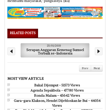
membantu masyarakat,” pungkasnya. (ika)
RELATED POSTS
25/01/2019
Serapan Anggaran Kemenag Sumsel
B
Terbaik se-Indonesia
Prev
Next
MOST VIEW ARTICLE
Bakal Dijemput - 51573 Views
Agenda Sepakbola - 47780 Views
Ronda Malam - 45642 Views
Gara-gara Klakson, Hendri Dijebloskan ke Bui - 44054
Views