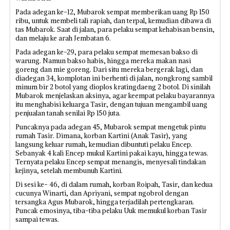
Pada adegan ke-12, Mubarok sempat memberikan uang Rp 150
ribu, untuk membeli tali rapiah, dan terpal, kemudian dibawa di
tas Mubarok. Saat di jalan, para pelaku sempat kehabisan bensin,
dan melaju ke arah Jembatan 6.
Pada adegan ke-29, para pelaku sempat memesan bakso di
warung. Namun bakso habis, hingga mereka makan nasi
goreng dan mie goreng. Dari situ mereka bergerak lagi, dan
diadegan 34, komplotan ini berhenti di jalan, nongkrong sambil
minum bir 2 botol yang dioplos kratingdaeng 2 botol. Di sinilah
Mubarok menjelaskan aksinya, agar keempat pelaku bayarannya
itu menghabisi keluarga Tasir, dengan tujuan mengambil uang
penjualan tanah senilai Rp 150 juta.
Puncaknya pada adegan 45, Mubarok sempat mengetuk pintu
rumah Tasir. Dimana, korban Kartini (Anak Tasir), yang
langsung keluar rumah, kemudian dibuntuti pelaku Encep.
Sebanyak 4 kali Encep mukul Kartini pakai kayu, hingga tewas.
Ternyata pelaku Encep sempat menangis, menyesali tindakan
kejinya, setelah membunuh Kartini.
Di sesi ke- 46, di dalam rumah, korban Roipah, Tasir, dan kedua
cucunya Winarti, dan Apriyani, sempat ngobrol dengan
tersangka Agus Mubarok, hingga terjadilah pertengkaran.
Puncak emosinya, tiba-tiba pelaku Uuk memukul korban Tasir
sampai tewas.