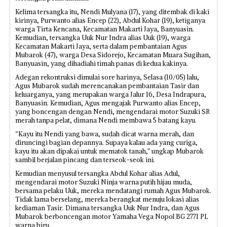
Kelima tersangka itu, Nendi Mulyana (17), yang ditembak di kaki
kirinya, Purwanto alias Encep (22), Abdul Kohar (19), ketiganya
warga Tirta Kencana, Kecamatan Makarti Jaya, Banyuasin.
Kemudian, tersangka Uuk Nur Indra alias Uuk (19), warga
Kecamatan Makarti Jaya, serta dalam pembantaian Agus
Mubarok (47), warga Desa Sidorejo, Kecamatan Muara Sugihan,
Banyuasin, yang dihadiahi timah panas di kedua kakinya.
Adegan rekontruksi dimulai sore harinya, Selasa (10/05) lalu,
Agus Mubarok sudah merencanakan pembantaian Tasir dan
keluarganya, yang merupakan warga Jalur 16, Desa Indrapura,
Banyuasin. Kemudian, Agus mengajak Purwanto alias Encep,
yang boncengan dengan Nendi, mengendarai motor Suzuki SR
merah tanpa pelat, dimana Nendi membawa 5 batang kayu.
‘’Kayu itu Nendi yang bawa, sudah dicat warna merah, dan
diruncingi bagian depannya. Supaya kalau ada yang curiga,
kayu itu akan dipakai untuk mematok tanah,” ungkap Mubarok
sambil berjalan pincang dan terseok-seok ini.
Kemudian menyusul tersangka Abdul Kohar alias Adul,
mengendarai motor Suzuki Ninja warna putih hijau muda,
bersama pelaku Uuk, mereka mendatangi rumah Agus Mubarok.
Tidak lama berselang, mereka berangkat menuju lokasi alias
kediaman Tasir. Dimana tersangka Uuk Nur Indra, dan Agus
Mubarok berboncengan motor Yamaha Vega Nopol BG 2771 PL
warna biru.