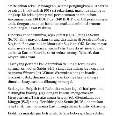
“Melelahkan sekali. Bayangkan, selama pengungkapan 10 hari di
perairan. Ini ditambah 100 sesi reka ulang, makanya kita ingin
lengkap. Mereka dijerat pasal perencanaan pembunuhan.
Ancaman pasal 338 KUHP dan 340 KUHP, dan UU perlindungan
anak, dengan ancaman hukuman mati atau minimal seumur
hidup,” tegas Kasat Reskrim.
Diberitakan sebelumnya, sejak Jumat (13/05), hingga Senin
(16/05), lima mayat dalam karung ditemukan di perairan Muara
Sugihan, Banyuasin, dan Muara Air Sugihan, OKI. Kelima mayat
itu ternyata satu keluarga, yakni Tasir, beserta istrinya Roipah,
anaknya Kartini Kusriah, serta kedua cucunya Winarti, dan
Ariyani alias Yani.
Tasir yang pertama kali ditemukan di Sungai terbungkus
karung. Kemudian Sabtu (14/5) siang, ditemukan juga cucunya
bernama Winarti (14). Winarti ditemukan dengan kondisi
tercabik-cabik, dimana tangan dan kakinya hilang diduga
dimakan buaya selama dibuang ke sungai.
Sedangkan Roipah istri Tasir, ditemukan juga di hari pertama
terbungkus karung, juga dengan kondisi mengenaskan.
Menyusul cucu Tasir atas nama Ariyani (6), ditemukan pada
Minggu (15/5) siang. Terakhir, pada Senin (16/05), ditemukan
jasad anak Tasir bernama Kartini, juga dalam kondisi dikarungi.
Motifnya masalah jual beli tanah. Selang beberapa hari setelah