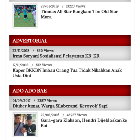
28/01/2019
/
13223 Views
Timnas All Star Bungkam Tim Old Star
Mura
ADVERTORIAL
22/11/2018
/
830 Views
Irma Suryani Sosialisasi Pelayanan KB-KR
17/11/2018
/
612 Views
Kaper BKKBN Imbau Orang Tua Tidak Nikahkan Anak
Usia Dini
ADO ADO BAE
01/09/2017
/
23517 Views
Diuber Jumat, Warga Silaberanti ‘Keroyok’ Sapi
22/08/2016
/
43937 Views
Gara-gara Klakson, Hendri Dijebloskan ke
Bui