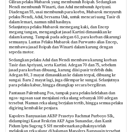
Giliran pelaku Mubarok yang membunuh Roipah. Sedangkan
Nendi membunuh Winarti, dan Adul membunuh Apriyani.
Diadengan 55, usai membunuh para korbn, Mubarok menyuruh
pelaku Nendi, Adul, bersama Uuk, untuk mencari uang Tasir di
dalam lemari, namun nihil hasilnya.
Selanjutnya pelaku Mubarok memegang kaki, dan Encep
megang tangan, mengangkat jasad Kartini dimasukkan ke
dalam karung. Tampak pada adegan 63, para korban dikarungi
semuanya. Lantas Pelaku Mubarok dan Purwanto alias Encep,
membawa jasad Roipah dan Winarti dalam karung dengan
sepeda motor.
Sedangkan pelaku Adul dan Nendi membawa karung korban
Tasir dan Apriyani, serta Kartini. Adegan 70 dan 75, sebelum
jasad para korban dibuang, karung diisi pasir terlebih dulu.
Adegan 80, 3 mayat dimasukkan ke dalam terpal, dibuang ke
sungai. Baru 2 mayat lagi, juga dilempar ke sungai. Selanjutnya
para pelaku kabur, hingga ditangkap secara bergiliran.
Pantauan Palembang Pos, tampak para pelaku kelelahan dan
ngos-ngosan saat menjalani reka ulang sebanyak 100 adegan
tersebut. Namun reka ulang berjalan tertib, hingga semua pelaku
digiring kembali ke penjara.
Kapolres Banyuasian AKBP Prasetyo Rachmat Purboyo SIk,
didampingi Kasat Reskrim AKP Agus Sunandar, dan Kanit
Pidum Iptu Sugeng S SH membenarkan pihaknya telah
melakukan reka ulang di halaman Mapolres Banyuasin tersebut.