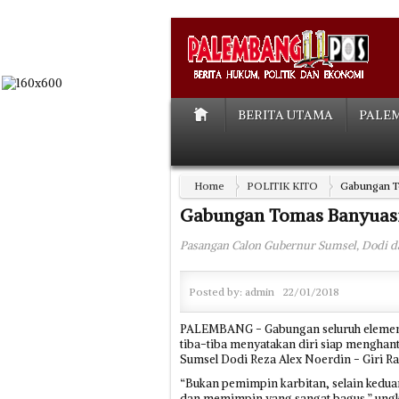
BERITA UTAMA
PALE
Home
POLITIK KITO
Gabungan T
Gabungan Tomas Banyuas
Pasangan Calon Gubernur Sumsel, Dodi d
Posted by:
admin
22/01/2018
PALEMBANG - Gabungan seluruh elemen 
tiba-tiba menyatakan diri siap menghan
Sumsel Dodi Reza Alex Noerdin - Giri 
“Bukan pemimpin karbitan, selain kedua
dan memimpin yang sangat bagus,” ungk