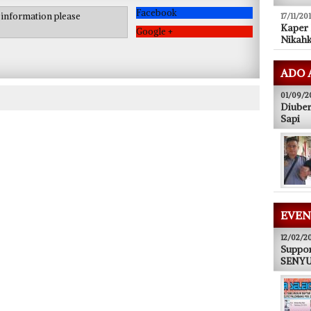
Facebook
e information please
17/11/20
Kaper
Google +
Nikahk
ADO 
01/09/2
Diuber
Sapi
EVEN
12/02/2
Suppor
SENYUM