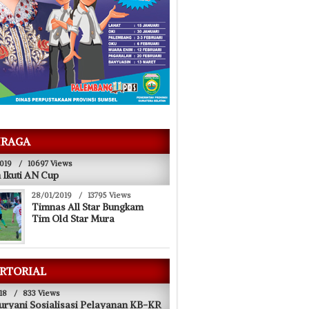
28/11/2018
i Dewan PALI
Ini Tanggapan Pengamat Soal Kampanye
Jokowi di Palembang
RAGA
019
/
10697 Views
 Ikuti AN Cup
28/01/2019
/
13795 Views
Timnas All Star Bungkam
Tim Old Star Mura
RTORIAL
18
/
833 Views
uryani Sosialisasi Pelayanan KB-KR