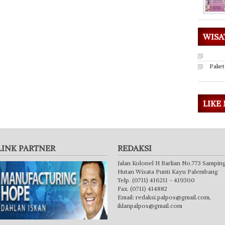
WISA
Paket
LIKE
LINK PARTNER
REDAKSI
Jalan Kolonel H Barlian No.773 Sampin
Hutan Wisata Punti Kayu Palembang
Telp. (0711) 416211 - 419300
Fax. (0711) 414882
Email:
redaksi.palpos@gmail.com
,
iklanpalpos@gmail.com