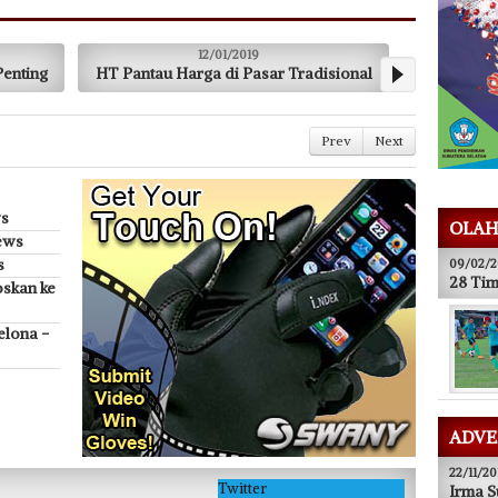
12/01/2019
05/12/2018
Pantau Harga di Pasar Tradisional
Dedi A dan Aswawi Resm
Prev
Next
ws
OLAH
ews
s
09/02/2
28 Tim
oskan ke
elona -
ADVE
22/11/20
Twitter
Irma S