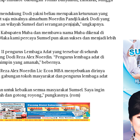
in mendukung Dodi yakni beliau merupakan keturunan yang
ut saja misalnya almarhum Noerdin Pandji kakek Dodi yang
 wilayah Sumsel dari serangan penjajah,” ungkapnya.
pin Kabupaten Muba dan membawa nama Muba dikenal di
“Maka kami percaya Sumsel pun akan sukses dan menjadi lebih
 11 pengurus Lembaga Adat yang tersebar di seluruh
g Dodi Reza Alex Noerdin. “Pengurus lembaga adat di
mimpin yang amanah,” bebernya.
i Reza Alex Noerdin Lic Econ MBA menyebutkan dirinya
gabungan tokoh masyarakat dan pengurus lembaga adat
an untuk kebaikan semua masyarakat Sumsel. Saya ingin
h dan gotong royong,” pungkasnya. (rom)