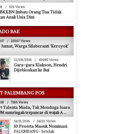
18
/
619 Views
 BKKBN Imbau Orang Tua Tidak
an Anak Usia Dini
ADO BAE
017
/
23567 Views
 Jumat, Warga Silaberanti ‘Keroyok’
22/08/2016
/
43985 Views
Gara-gara Klakson, Hendri
Dijebloskan ke Bui
T PALEMBANG POS
018
/
7186 Views
t Talenta Muda, Tak Menduga Juara
 sumringah terpancar di wajah A
...
14/12/2016
/
14232 Views
10 Peserta Masuk Nominasi
PALEMBANG- Setelah