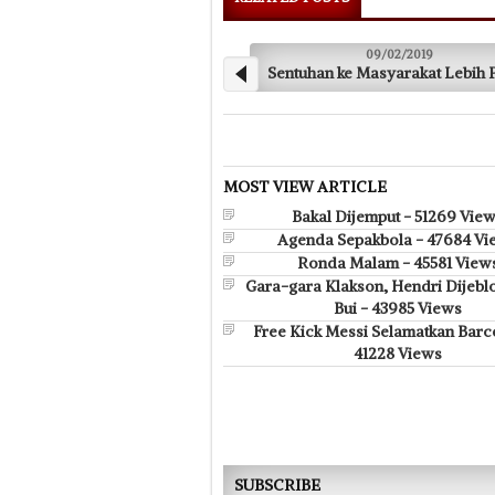
09/02/2019
Sentuhan ke Masyarakat Lebih Penting
HT 
MOST VIEW ARTICLE
Bakal Dijemput - 51269 Vie
Agenda Sepakbola - 47684 Vi
Ronda Malam - 45581 View
Gara-gara Klakson, Hendri Dijebl
Bui - 43985 Views
Free Kick Messi Selamatkan Barc
41228 Views
SUBSCRIBE