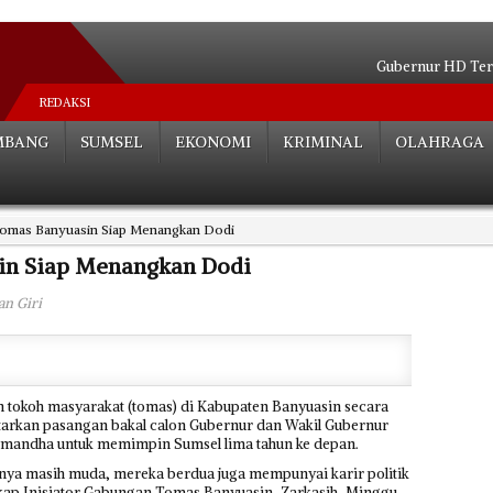
Gubernur HD Ter
Mantan Pejabat Pemkot Pa
REDAKSI
Cucu KH Zen Syukri Sia
MBANG
SUMSEL
EKONOMI
KRIMINAL
OLAHRAGA
SAKIP Terbaik di Luar Pulau Jawa, Sum
Bentuk Satgas, Targetkan Angka Ke
HD Pastikan Atlet 
omas Banyuasin Siap Menangkan Dodi
Spektakuler! Sumsel Memb
Gubernur Anak Mas
in Siap Menangkan Dodi
Turunkan Angka Kemiskina
an Giri
Kakanwil Kemenag Kembali Terima P
Nas
tokoh masyarakat (tomas) di Kabupaten Banyuasin secara
tarkan pasangan bakal calon Gubernur dan Wakil Gubernur
Ramandha untuk memimpin Sumsel lima tahun ke depan.
nya masih muda, mereka berdua juga mempunyai karir politik
ap Inisiator Gabungan Tomas Banyuasin, Zarkasih, Minggu