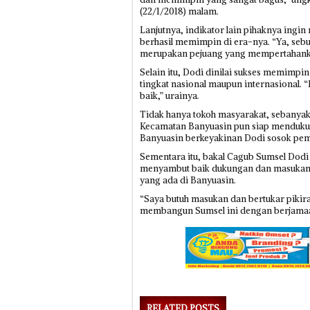
(22/1/2018) malam.
Lanjutnya, indikator lain pihaknya ing
berhasil memimpin di era-nya. “Ya, seb
merupakan pejuang yang mempertahankan
Selain itu, Dodi dinilai sukses memim
tingkat nasional maupun internasional. 
baik,” urainya.
Tidak hanya tokoh masyarakat, sebanyak
Kecamatan Banyuasin pun siap mendukun
Banyuasin berkeyakinan Dodi sosok pe
Sementara itu, bakal Cagub Sumsel Dod
menyambut baik dukungan dan masukan 
yang ada di Banyuasin.
“Saya butuh masukan dan bertukar pikir
membangun Sumsel ini dengan berjamaa
RELATED POSTS