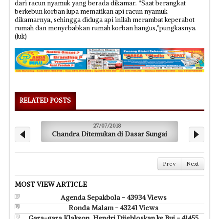
dari racun nyamuk yang berada dikamar. “Saat berangkat
berkebun korban lupa mematikan api racun nyamuk
dikamarnya, sehingga diduga api inilah merambat keperabot
rumah dan menyebabkan rumah korban hangus,”pungkasnya.
(luk)
RELATED POSTS
27/07/2018
Chandra Ditemukan di Dasar Sungai
Prev
Next
MOST VIEW ARTICLE
Agenda Sepakbola - 43934 Views
Ronda Malam - 43241 Views
Gara-gara Klakson, Hendri Dijebloskan ke Bui - 41455