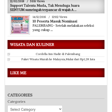
12/02/2018
/
5916 Views
Support Talenta Muda, Tak Menduga Juara
SENYUM sumringah terpancar di wajah A
...
14/12/2016
/
12912 Views
10 Peserta Masuk Nominasi
PALEMBANG- Setelah melakukan seleksi
yang cukup
...
WISATA DAN KULINER
Cordella Inn Hadir di Palembang
Paket Wisata Murah ke Malaysia,Mulai dari Rp1,28 Juta
LIKE ME
CATEGORIES
Categories