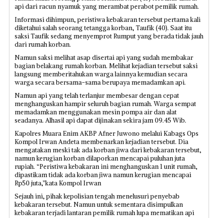
api dari racun nyamuk yang merambat perabot pemilik rumah.
Informasi dihimpun, peristiwa kebakaran tersebut pertama kali
diketahui salah seorang tetangga korban, Taufik (40). Saat itu
saksi Taufik sedang menyemprot Rumput yang berada tidak jauh
dari rumah korban.
Namun saksi melihat asap disertai api yang sudah membakar
bagian belakang rumah korban. Melihat kejadian tersebut saksi
langsung memberitahukan warga lainnya kemudian secara
warga secara bersama-sama berupaya memadamkan api.
Namun api yang telah terlanjur membesar dengan cepat
menghanguskan hampir seluruh bagian rumah. Warga sempat
memadamkan menggunakan mesin pompa air dan alat
seadanya. Alhasil api dapat dijinakan sekira jam 09.45 Wib.
Kapolres Muara Enim AKBP Afner Juwono melalui Kabags Ops
Kompol Irwan Andeta membenarkan kejadian tersebut. Dia
mengatakan meski tak ada korban jiwa dari kebakaran tersebut,
namun kerugian korban dilaporkan mencapai puluhan juta
rupiah. “Peristiwa kebakaran ini menghanguskan 1 unit rumah,
dipastikam tidak ada korban jiwa namun kerugian mencapai
Rp50 juta,”kata Kompol Irwan
Sejauh ini, pihak kepolisian tengah menelusuri penyebab
kebakaran tersebut. Namun untuk sementara disimpulkan
kebakaran terjadi lantaran pemilik rumah lupa mematikan api