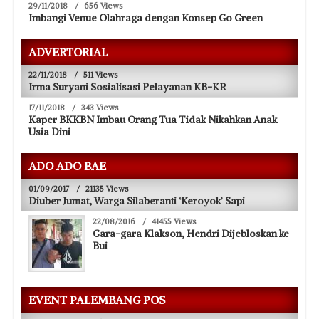
29/11/2018
/
656 Views
Imbangi Venue Olahraga dengan Konsep Go Green
ADVERTORIAL
22/11/2018
/
511 Views
Irma Suryani Sosialisasi Pelayanan KB-KR
17/11/2018
/
343 Views
Kaper BKKBN Imbau Orang Tua Tidak Nikahkan Anak
Usia Dini
ADO ADO BAE
01/09/2017
/
21135 Views
Diuber Jumat, Warga Silaberanti ‘Keroyok’ Sapi
22/08/2016
/
41455 Views
Gara-gara Klakson, Hendri Dijebloskan ke
Bui
EVENT PALEMBANG POS