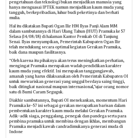
pengetahuan dan teknologi bukan menjadikan manusia yang
hanya menguasai IPTEK namun menjadikan kaum muda yang
tangguh, berkepribadian, luhur budi pekertinya dan berhati
mulia.
Hal itu dikatakan Bupati Ogan Ilir HM Ilyas Panji Alam MM
dalam sambutannya di Hari Ulang Tahun (HUT) Pramuka ke 57
Selasa (14/08/18) di halaman Kantor Pemkab OI di Tanjung
Senai. Ilyas menyampikan, Pemerintah Kabupaten Ogan Ilir
telah mendukung secara optimal kegiatan Gerakan Pramuka,
baik dana maupun fasilitasnya.
“Oleh karena itu pihaknya akan terus meningkatkan perhatian,
mengingat Pramuka merupakan wadah pendidikan karakter
kaum muda yang efektif. Ini merupakan tanggungjawab,
amanah yang harus dilaksanakan oleh Pemerintah Kabupaten OI
untuk mewariskan generasi yang unggul berdaya saing tinggi,
baik ditingkat nasional maupun internasional,”ujar orang nomor
satu di Bumi Caram Seguguk.
Diakhir sambutannya, Bupati OI menekankan, momentum Hari
Pramuka ke-57 ini sebagai gerakan merapatkan barisan dalam
pembentukan karakter kaum muda melalui Gerakan Pramuka.
Adik-adik siaga, penggalang, penegak dan pandega serta para
pembina pramuka untuk membina dengan ikhlas, membangun
Pramuka menjadi kawah candradimukanya generasi muda di
Indone