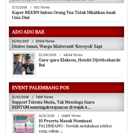
17/11/2018
/
652 Views
Kaper BKKBN Imbau Orang Tua Tidak Nikahkan Anak
Usia Dini
ADO ADO BAE
01/09/2017
/
23914 Views
Diuber Jumat, Warga Silaberanti ‘Keroyok’ Sapi
22/08/2016
/
44344 Views
Gara-gara Klakson, Hendri Dijebloskan ke
Bui
EVENT PALEMBANG POS
12/02/2018
/
7438 Views
Support Talenta Muda, Tak Menduga Juara
SENYUM sumringah terpancar di wajah A
...
14/12/2016
/
14486 Views
10 Peserta Masuk Nominasi
PALEMBANG- Setelah melakukan seleksi
yang cukup
...