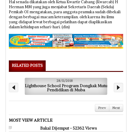
Hal senada dikatakan oleh Ketua Kwartir Cabang (Kwarcab) H
Herman MM yang juga menjabat Sekretaris Daerah (Sekda)
Pemkab OI mengatakan, para anggota pramuka sudah dibekali
dengan berbagai macam keterampilan. oleh karena itu ilmu
yang didapat lewat berbagai pelatihan dapat diaplikasikan
dalam kehidupan sehari-hari. (din)
RELATED POSTS
28/11/2018
Lighthouse School Program Dongkak Mutu
K
Pendidikan di Muba
Prev
Next
MOST VIEW ARTICLE
Bakal Dijemput - 52362 Views