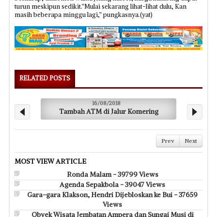
turun meskipun sedikit.”Mulai sekarang lihat-lihat dulu, Kan
masih beberapa minggu lagi,” pungkasnya.(yat)
RELATED POSTS
16/08/2018
Tambah ATM di Jalur Komering
Prev
Next
MOST VIEW ARTICLE
Ronda Malam - 39799 Views
Agenda Sepakbola - 39047 Views
Gara-gara Klakson, Hendri Dijebloskan ke Bui - 37659
Views
Obyek Wisata Jembatan Ampera dan Sungai Musi di