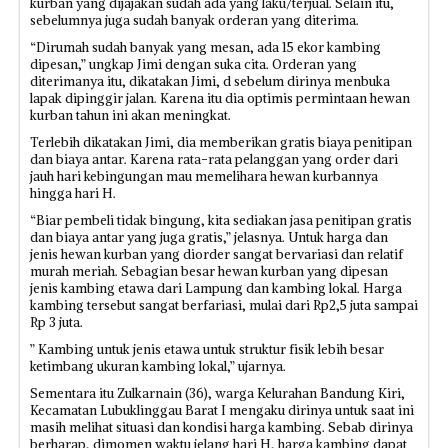
kurban yang dijajakan sudah ada yang laku/terjual. Selain itu,
sebelumnya juga sudah banyak orderan yang diterima.
“Dirumah sudah banyak yang mesan, ada 15 ekor kambing
dipesan,” ungkap Jimi dengan suka cita. Orderan yang
diterimanya itu, dikatakan Jimi, d sebelum dirinya menbuka
lapak dipinggir jalan. Karena itu dia optimis permintaan hewan
kurban tahun ini akan meningkat.
Terlebih dikatakan Jimi, dia memberikan gratis biaya penitipan
dan biaya antar. Karena rata-rata pelanggan yang order dari
jauh hari kebingungan mau memelihara hewan kurbannya
hingga hari H.
“Biar pembeli tidak bingung, kita sediakan jasa penitipan gratis
dan biaya antar yang juga gratis,” jelasnya. Untuk harga dan
jenis hewan kurban yang diorder sangat bervariasi dan relatif
murah meriah. Sebagian besar hewan kurban yang dipesan
jenis kambing etawa dari Lampung dan kambing lokal. Harga
kambing tersebut sangat berfariasi, mulai dari Rp2,5 juta sampai
Rp 3 juta.
” Kambing untuk jenis etawa untuk struktur fisik lebih besar
ketimbang ukuran kambing lokal,” ujarnya.
Sementara itu Zulkarnain (36), warga Kelurahan Bandung Kiri,
Kecamatan Lubuklinggau Barat I mengaku dirinya untuk saat ini
masih melihat situasi dan kondisi harga kambing. Sebab dirinya
berharap, dimomen waktu jelang hari H, harga kambing dapat