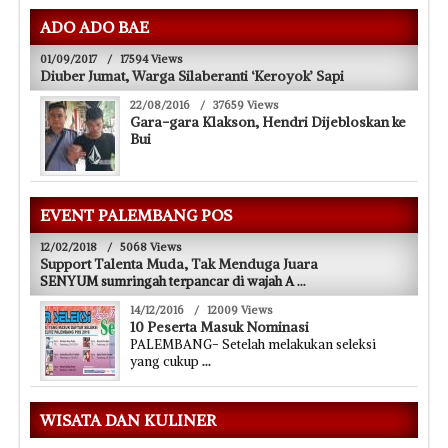
ADO ADO BAE
01/09/2017
/
17594 Views
Diuber Jumat, Warga Silaberanti ‘Keroyok’ Sapi
22/08/2016
/
37659 Views
Gara-gara Klakson, Hendri Dijebloskan ke
Bui
EVENT PALEMBANG POS
12/02/2018
/
5068 Views
Support Talenta Muda, Tak Menduga Juara
SENYUM sumringah terpancar di wajah A
...
14/12/2016
/
12009 Views
10 Peserta Masuk Nominasi
PALEMBANG- Setelah melakukan seleksi
yang cukup
...
WISATA DAN KULINER