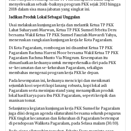
menyelesaikan sebaik-baiknya program PKK sejak 2013 hingga
2018 dalam sisa masa jabatan yang singkat ini.
Jadikan Produk Lokal Sebagai Unggulan
Usai melakukan kunjungan kerja dan melantik Ketua TP PKK
Lahat Suharyanti Marwan, Ketua TP PKK Sumsel Febrita Deru
bersama Wakil Ketua TP PKK Sumsel Fauziah Mawardi Yahya,
meneruskan rangkaian kunjungan kerja ke Kota Pagaralam.
Di Kota Pagaralam, rombongan ini disambut Ketua TP PKK
Pagaralam Rachma Hareni Noor bersama Wakil Ketua TP PKK
Pagaralam Rachma Munto Via Ningrum. Kesempatan itu
dimanfaatkan keduanya untuk memperkenalka diri pada PKK
se-kecamatan dan se-kelurahan Pagaralam, sekaligus
membahas mengenai program kerja PKK ke depan.
Pada kesempatan ini, keduanya mencicipi dan menikmati
sejumlah kooi seperti kopi lanang robusta, kopi lokal asli
Pagaralam serta meninjau stand yang menampilkan produk
lokal hasil karya para ibu PKK Pagaralam, seperti keripik dan
manisan tomat.
Selanjutnya kegiatan kunjungan kerja PKK Sumsel ke Pagaralam
juga diisi dengan agenda silaturahmi bersama seluruh pengurus
PKK tingkat kecamatan dan Kelurahan di Pagaralam bertempat
di pendopoan Walikota Pagaralam, pada Selasa malam (30/10).