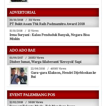
ADVERTORIAL
30/10/2018
/
311 Views
PT Bukit Asam Tbk Raih Padmamitra Award 2018
15/10/2018
/
13 Views
Irma Suryani : Kalau Penduduk Banyak, Negara Bisa
Miskin
ADO ADO BAE
01/09/2017
/
20353 Views
Diuber Jumat, Warga Silaberanti ‘Keroyok’ Sapi
22/08/2016
/
40585 Views
Gara-gara Klakson, Hendri Dijebloskan ke
Bui
EVENT PALEMBANG POS
12/02/2018
/
5698 Views
Support Talenta Muda, Tak Menduga Juara