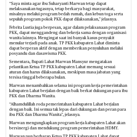
“Saya minta agar ibu Suharyanti Marwan tetap dapat
melaksanakan tugasnya, tetap berkarya bagi masyarakat,
misalnya melalui program bedah rumah, dan kebun toga serta
sepuluh program pokok PKK dapat dilaksanakan,” jelasnya.
Febrita Lustia juga berpesan, agar dalam pelaksanaan program
PKK, dapat menggandeng dan bekerja sama dengan organisasi
wanita lainnya. Mengingat saat ini banyak kasus penyakit
menular terjadi pada anak. TP PKK kabupaten Lahat diminta
dapat berperan aktif dengan memberikan penyuluhan melalui
posyandu dan dasawisma PKK.
Sementara, Bupati Lahat Marwan Mansyur mengatakan
pelantikan Ketua TP PKK kabupaten Lahat memang sesuai
aturan dan harus dilaksanakan, meskipun masa jabatan yang
tersisa tinggal beberapa bulan.
Marwan menambahkan selama ini program kerja pemerintahan
kabupaten Lahat berjalan dengan baik berkat dukungan para ibu
PKK dan Dharma Wanita.
“Alhamdulillah roda pemerintahan kabupaten Lahat berjalan
dengan baik. Ini semua tak lepas dari dukungan dan peran para
ibu PKK dan Dharma Wanita”, jelasnya.
Marwan mengungkapkan program kerja kabupaten Lahat akan
bersinergi dan mendukung program pemerintahan HDMY.
Marwan pun berharap Ketua TP PKK kabupaten Lahat dapat