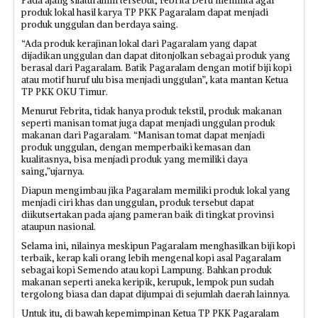
Pada ajang silaturahim tersebut, Febrita Deru meminta agar
produk lokal hasil karya TP PKK Pagaralam dapat menjadi
produk unggulan dan berdaya saing.
“Ada produk kerajinan lokal dari Pagaralam yang dapat
dijadikan unggulan dan dapat ditonjolkan sebagai produk yang
berasal dari Pagaralam. Batik Pagaralam dengan motif biji kopi
atau motif huruf ulu bisa menjadi unggulan”, kata mantan Ketua
TP PKK OKU Timur.
Menurut Febrita, tidak hanya produk tekstil, produk makanan
seperti manisan tomat juga dapat menjadi unggulan produk
makanan dari Pagaralam. “Manisan tomat dapat menjadi
produk unggulan, dengan memperbaiki kemasan dan
kualitasnya, bisa menjadi produk yang memiliki daya
saing,”ujarnya.
Diapun mengimbau jika Pagaralam memiliki produk lokal yang
menjadi ciri khas dan unggulan, produk tersebut dapat
diikutsertakan pada ajang pameran baik di tingkat provinsi
ataupun nasional.
Selama ini, nilainya meskipun Pagaralam menghasilkan biji kopi
terbaik, kerap kali orang lebih mengenal kopi asal Pagaralam
sebagai kopi Semendo atau kopi Lampung. Bahkan produk
makanan seperti aneka keripik, kerupuk, lempok pun sudah
tergolong biasa dan dapat dijumpai di sejumlah daerah lainnya.
Untuk itu, di bawah kepemimpinan Ketua TP PKK Pagaralam