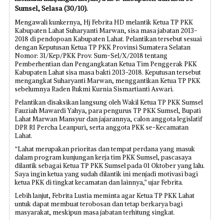
Sumsel, Selasa (30/10).
Mengawali kunkernya, Hj Febrita HD melantik Ketua TP PKK
Kabupaten Lahat Suharyanti Marwan, sisa masa jabatan 2013-
2018 di pendopoan Kabupaten Lahat. Pelantikan tersebut sesuai
dengan Keputusan Ketua TP PKK Provinsi Sumatera Selatan
Nomor: 31/Kep/PKK Prov. Sum-Sel/X/2018 tentang
Pemberhentian dan Pengangkatan Ketua Tim Penggerak PKK
Kabupaten Lahat sisa masa bakti 2013-2018. Keputusan tersebut
mengangkat Suharyanti Marwan, menggantikan Ketua TP PKK
sebelumnya Raden Rukmi Kurnia Sismartianti Aswari.
Pelantikan disaksikan langsung oleh Wakil Ketua TP PKK Sumsel
Fauziah Mawardi Yahya, para pengurus TP PKK Sumsel, Bupati
Lahat Marwan Mansyur dan jajarannya, calon anggota legislatif
DPR RI Percha Leanpuri, serta anggota PKK se-Kecamatan
Lahat.
“Lahat merupakan prioritas dan tempat perdana yang masuk
dalam program kunjungan kerja tim PKK Sumsel, pascasaya
dilantik sebagai Ketua TP PKK Sumsel pada 01 Oktober yang lalu.
Saya ingin ketua yang sudah dilantik ini menjadi motivasi bagi
ketua PKK di tingkat kecamatan dan lainnya,” ujar Febrita.
Lebih lanjut, Febrita Lustia meminta agar Ketua TP PKK Lahat
untuk dapat membuat terobosan dan tetap berkarya bagi
masyarakat, meskipun masa jabatan terhitung singkat.