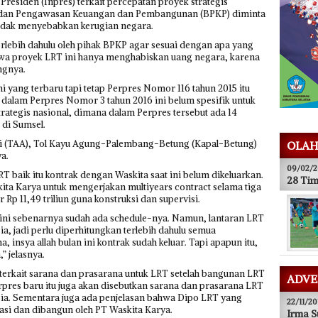
Presiden (Inpres) terkait percepatan proyek strategis
i Badan Pengawasan Keuangan dan Pembangunan (BPKP) diminta
tidak menyebabkan kerugian negara.
terlebih dahulu oleh pihak BPKP agar sesuai dengan apa yang
hwa proyek LRT ini hanya menghabiskan uang negara, karena
ngnya.
 yang terbaru tapi tetap Perpres Nomor 116 tahun 2015 itu
alam Perpres Nomor 3 tahun 2016 ini belum spesifik untuk
ategis nasional, dimana dalam Perpres tersebut ada 14
 di Sumsel.
i (TAA), Tol Kayu Agung-Palembang-Betung (Kapal-Betung)
OLAH
a.
09/02/2
T baik itu kontrak dengan Waskita saat ini belum dikeluarkan.
28 Tim
kita Karya untuk mengerjakan multiyears contract selama tiga
Rp 11,49 triliun guna konstruksi dan supervisi.
ini sebenarnya sudah ada schedule-nya. Namun, lantaran LRT
a, jadi perlu diperhitungkan terlebih dahulu semua
 insya allah bulan ini kontrak sudah keluar. Tapi apapun itu,
 jelasnya.
n terkait sarana dan prasarana untuk LRT setelah bangunan LRT
ADVE
pres baru itu juga akan disebutkan sarana dan prasarana LRT
esia. Sementara juga ada penjelasan bahwa Dipo LRT yang
22/11/20
rasi dan dibangun oleh PT Waskita Karya.
Irma S