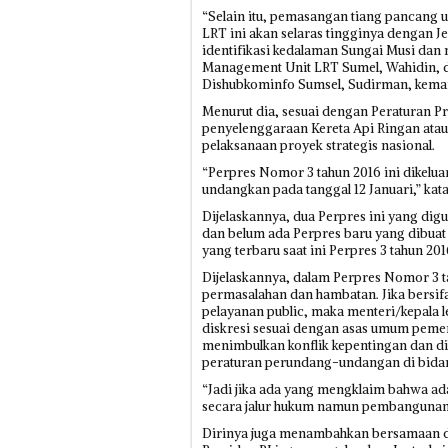
“Selain itu, pemasangan tiang pancang u
LRT ini akan selaras tingginya dengan 
identifikasi kedalaman Sungai Musi dan 
Management Unit LRT Sumel, Wahidin, d
Dishubkominfo Sumsel, Sudirman, kema
Menurut dia, sesuai dengan Peraturan P
penyelenggaraan Kereta Api Ringan atau
pelaksanaan proyek strategis nasional.
“Perpres Nomor 3 tahun 2016 ini dikelua
undangkan pada tanggal 12 Januari,” kata
Dijelaskannya, dua Perpres ini yang d
dan belum ada Perpres baru yang dibuat 
yang terbaru saat ini Perpres 3 tahun 201
Dijelaskannya, dalam Perpres Nomor 3 ta
permasalahan dan hambatan. Jika bersi
pelayanan public, maka menteri/kepala
diskresi sesuai dengan asas umum pemer
menimbulkan konflik kepentingan dan di
peraturan perundang-undangan di bidan
“Jadi jika ada yang mengklaim bahwa ad
secara jalur hukum namun pembangunan a
Dirinya juga menambahkan bersamaan di