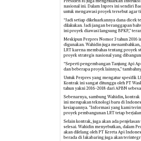
Presiden RI juga mengeluarkan Instruksi 
nasional ini. Dalam Inpres ini sendir
untuk mengawasi proyek tersebut agar 
“Jadi setiap dikeluarkannya dana dicek 
dilakukan. Jadi jangan beranggapan ba
ini proyek diawasi langsung BPKP,” tera
Meskipun Perpres Nomor 3 tahun 2016 ini
digunakan. Wahidin juga menambahkan, d
LRT karena membahas tentang proyek str
proyek strategis nasional yang dibangun
“Seperti pengembangan Tanjung Api Ap
dan beberapa proyek lainnya,” tambahny
Untuk Perpres yang mengatur spesifik LR
Kontrak ini sangat ditunggu oleh PT Was
tahun yakni 2016-2018 dari APBN sebesar 
Sebenarnya, sambung Wahidin, kontrak 
ini merupakan teknologi baru di Indonesi
kesiapannya. ”Informasi yang kami terima,
proyek pembangunan LRT tetap berjalan,”
Selain kontrak, juga akan ada penjelasa
selesai. Wahidin menyebutkan, dalam Per
akan dilelang oleh PT Kereta Api Indon
berada di Jakabaring juga akan terinteg