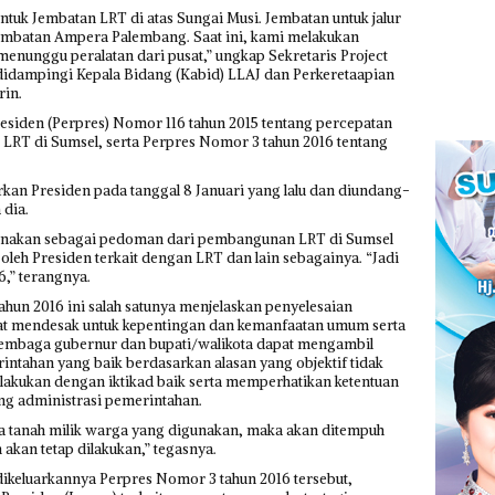
ntuk Jembatan LRT di atas Sungai Musi. Jembatan untuk jalur
Jembatan Ampera Palembang. Saat ini, kami melakukan
menunggu peralatan dari pusat,” ungkap Sekretaris Project
idampingi Kepala Bidang (Kabid) LLAJ dan Perkeretaapian
rin.
residen (Perpres) Nomor 116 tahun 2015 tentang percepatan
 LRT di Sumsel, serta Perpres Nomor 3 tahun 2016 tentang
rkan Presiden pada tanggal 8 Januari yang lalu dan diundang-
 dia.
igunakan sebagai pedoman dari pembangunan LRT di Sumsel
oleh Presiden terkait dengan LRT dan lain sebagainya. “Jadi
6,” terangnya.
hun 2016 ini salah satunya menjelaskan penyelesaian
fat mendesak untuk kepentingan dan kemanfaatan umum serta
 lembaga gubernur dan bupati/walikota dapat mengambil
intahan yang baik berdasarkan alasan yang objektif tidak
lakukan dengan iktikad baik serta memperhatikan ketentuan
g administrasi pemerintahan.
a tanah milik warga yang digunakan, maka akan ditempuh
kan tetap dilakukan,” tegasnya.
keluarkannya Perpres Nomor 3 tahun 2016 tersebut,