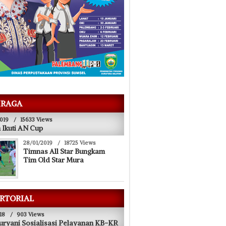
RAGA
019
/
15633 Views
 Ikuti AN Cup
28/01/2019
/
18725 Views
Timnas All Star Bungkam
Tim Old Star Mura
RTORIAL
18
/
903 Views
uryani Sosialisasi Pelayanan KB-KR