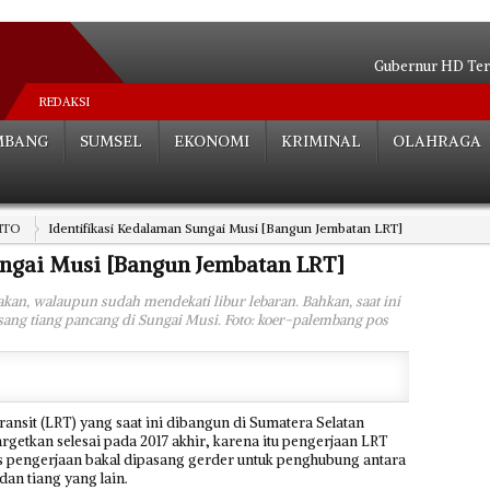
Gubernur HD Ter
Mantan Pejabat Pemkot Pa
REDAKSI
Cucu KH Zen Syukri Sia
MBANG
SUMSEL
EKONOMI
KRIMINAL
OLAHRAGA
SAKIP Terbaik di Luar Pulau Jawa, Sum
Bentuk Satgas, Targetkan Angka Ke
HD Pastikan Atlet 
ITO
Identifikasi Kedalaman Sungai Musi [Bangun Jembatan LRT]
Spektakuler! Sumsel Memb
Gubernur Anak Mas
ungai Musi [Bangun Jembatan LRT]
Turunkan Angka Kemiskina
akan, walaupun sudah mendekati libur lebaran. Bahkan, saat ini
Kakanwil Kemenag Kembali Terima P
ang tiang pancang di Sungai Musi. Foto: koer-palembang pos
Nas
nsit (LRT) yang saat ini dibangun di Sumatera Selatan
rgetkan selesai pada 2017 akhir, karena itu pengerjaan LRT
oses pengerjaan bakal dipasang gerder untuk penghubung antara
dan tiang yang lain.