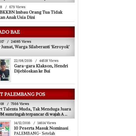
18
/
679 Views
 BKKBN Imbau Orang Tua Tidak
an Anak Usia Dini
ADO BAE
017
/
24085 Views
 Jumat, Warga Silaberanti ‘Keroyok’
22/08/2016
/
44518 Views
Gara-gara Klakson, Hendri
10/01/2019
Dijebloskan ke Bui
inggi Ditikam
BPJS Ketenagakerjaan Optimis Hadapi
kolah
Target 2019
T PALEMBANG POS
018
/
7566 Views
t Talenta Muda, Tak Menduga Juara
 sumringah terpancar di wajah A
...
14/12/2016
/
14614 Views
10 Peserta Masuk Nominasi
PALEMBANG- Setelah