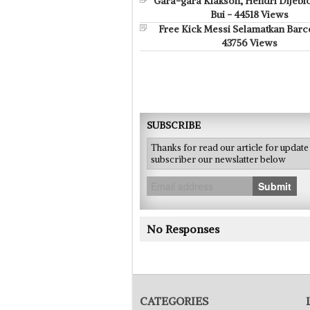
Gara-gara Klakson, Hendri Dijebl
Bui - 44518 Views
Free Kick Messi Selamatkan Barc
43756 Views
SUBSCRIBE
Thanks for read our article for updat
subscriber our newslatter below
Submit
No Responses
CATEGORIES