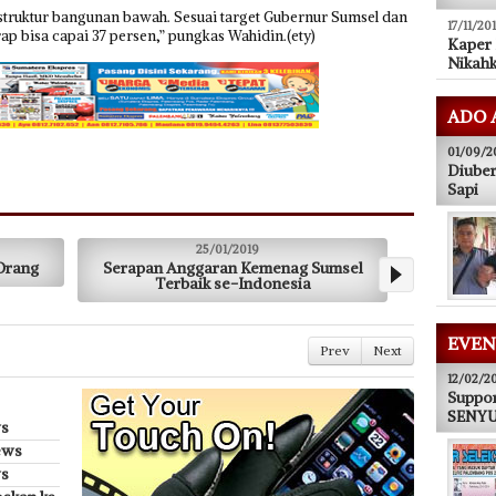
 struktur bangunan bawah. Sesuai target Gubernur Sumsel dan
17/11/20
rap bisa capai 37 persen,” pungkas Wahidin.(ety)
Kaper
Nikahk
ADO 
01/09/2
Diuber
Sapi
25/01/2019
11/01/2019
Serapan Anggaran Kemenag Sumsel
Siswi SMKN 1 Tebing T
Terbaik se-Indonesia
Teman Satu Se
EVEN
Prev
Next
12/02/2
Suppor
SENYUM
ws
ews
s