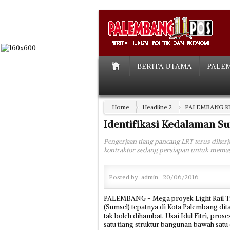
BERITA UTAMA
PALE
Home
Headline 2
PALEMBANG K
Identifikasi Kedalaman S
Pengerjaan tiang pancang LRT terus dikerj
kontraktor sedang persiapan untuk memas
Posted by:
admin
20/06/2016
PALEMBANG - Mega proyek Light Rail Tra
(Sumsel) tepatnya di Kota Palembang dita
tak boleh dihambat. Usai Idul Fitri, pr
satu tiang struktur bangunan bawah satu 