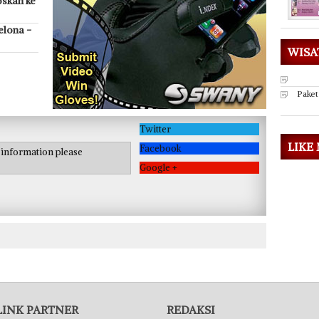
oskan ke
elona -
WISA
Paket
Twitter
LIKE
Facebook
e information please
Google +
LINK PARTNER
REDAKSI