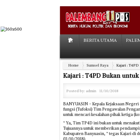
BERITA UTAMA
PALE
Home
Sumsel Raya
Kajari : T4PD
Kajari : T4PD Bukan untuk
Posted by:
admin
11/10/2018
BANYUASIN - Kepala Kejaksaan Negeri 
fungsi (Tufoksi) Tim Pengawalan Peng
untuk mencari kesalahan pihak ketiga (ko
“ Ya, Tim TP4D ini bukan untuk menakuti
Tujuannya untuk memberikan pendampi
Kabupaten Banyuasin, “ tegas Kajari di 
(11/10/2018).