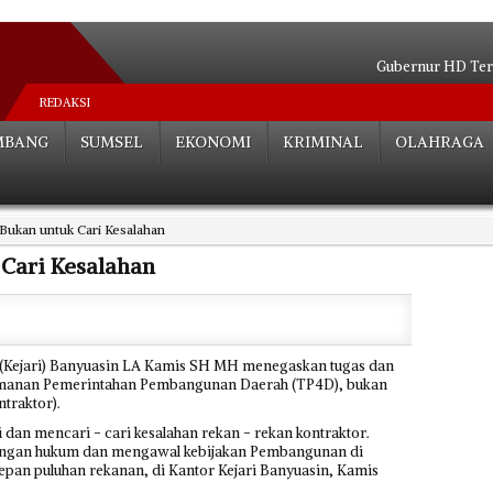
Gubernur HD Ter
Mantan Pejabat Pemkot Pa
REDAKSI
Cucu KH Zen Syukri Sia
MBANG
SUMSEL
EKONOMI
KRIMINAL
OLAHRAGA
SAKIP Terbaik di Luar Pulau Jawa, Sum
Bentuk Satgas, Targetkan Angka Ke
HD Pastikan Atlet 
 Bukan untuk Cari Kesalahan
Spektakuler! Sumsel Memb
Gubernur Anak Mas
 Cari Kesalahan
Turunkan Angka Kemiskina
Kakanwil Kemenag Kembali Terima P
Nas
(Kejari) Banyuasin LA Kamis SH MH menegaskan tugas dan
amanan Pemerintahan Pembangunan Daerah (TP4D), bukan
ntraktor).
 dan mencari - cari kesalahan rekan - rekan kontraktor.
ngan hukum dan mengawal kebijakan Pembangunan di
depan puluhan rekanan, di Kantor Kejari Banyuasin, Kamis