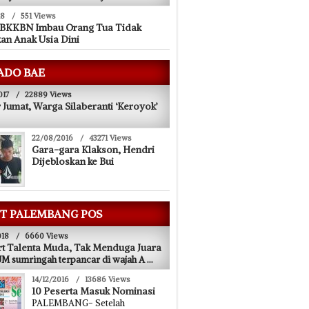
18
/
551 Views
 BKKBN Imbau Orang Tua Tidak
an Anak Usia Dini
ADO BAE
017
/
22889 Views
 Jumat, Warga Silaberanti ‘Keroyok’
22/08/2016
/
43271 Views
Gara-gara Klakson, Hendri
Dijebloskan ke Bui
T PALEMBANG POS
018
/
6660 Views
t Talenta Muda, Tak Menduga Juara
 sumringah terpancar di wajah A
...
14/12/2016
/
13686 Views
10 Peserta Masuk Nominasi
PALEMBANG- Setelah