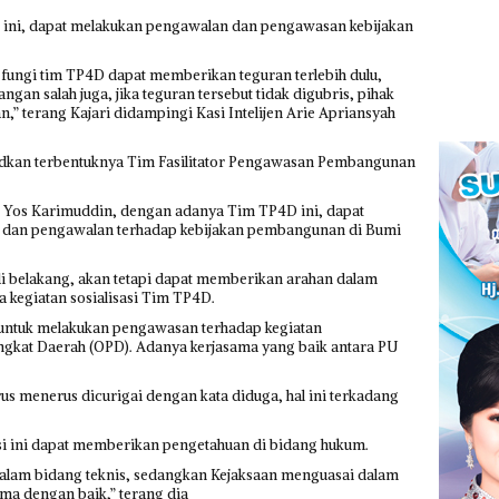
ini, dapat melakukan pengawalan dan pengawasan kebijakan
, fungi tim TP4D dapat memberikan teguran terlebih dulu,
gan salah juga, jika teguran tersebut tidak digubris, pihak
” terang Kajari didampingi Kasi Intelijen Arie Apriansyah
judkan terbentuknya Tim Fasilitator Pengawasan Pembangunan
, Yos Karimuddin, dengan adanya Tim TP4D ini, dapat
dan pengawalan terhadap kebijakan pembangunan di Bumi
 di belakang, akan tetapi dapat memberikan arahan dalam
a kegiatan sosialisasi Tim TP4D.
ntuk melakukan pengawasan terhadap kegiatan
ngkat Daerah (OPD). Adanya kerjasama yang baik antara PU
erus menerus dicurigai dengan kata diduga, hal ini terkadang
asi ini dapat memberikan pengetahuan di bidang hukum.
dalam bidang teknis, sedangkan Kejaksaan menguasai dalam
ma dengan baik,” terang dia