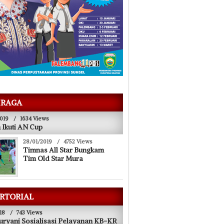
RAGA
019
/
1634 Views
 Ikuti AN Cup
28/01/2019
/
4752 Views
27/11/2018
Timnas All Star Bungkam
ta Air
Masuk Nominasi Desa Terbaik
P
Tim Old Star Mura
RTORIAL
18
/
743 Views
uryani Sosialisasi Pelayanan KB-KR