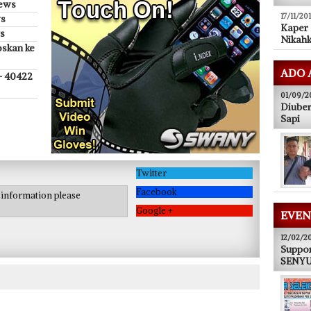
iews
17/11/20
ws
Kaper
s
Nikahk
oskan ke
ADO 
 - 40422
01/09/2
Diuber
Sapi
Twitter
Facebook
e information please
Google +
EVEN
12/02/2
Suppor
SENYUM