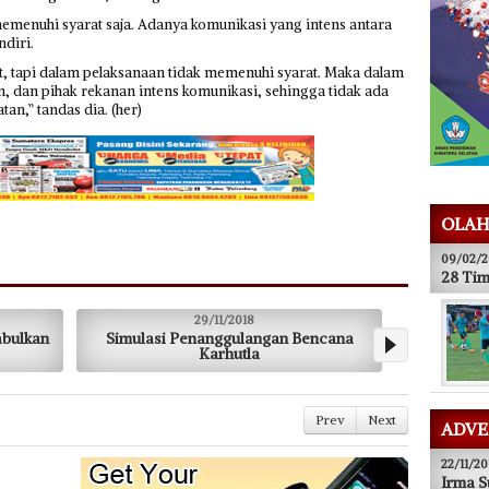
 memenuhi syarat saja. Adanya komunikasi yang intens antara
ndiri.
, tapi dalam pelaksanaan tidak memenuhi syarat. Maka dalam
, dan pihak rekanan intens komunikasi, sehingga tidak ada
an,” tandas dia. (her)
OLAH
09/02/2
28 Tim
29/11/2018
29/11/2018
mulasi Penanggulangan Bencana
Menjaga Sumber Ma
Karhutla
Prev
Next
ADVE
22/11/20
Irma S