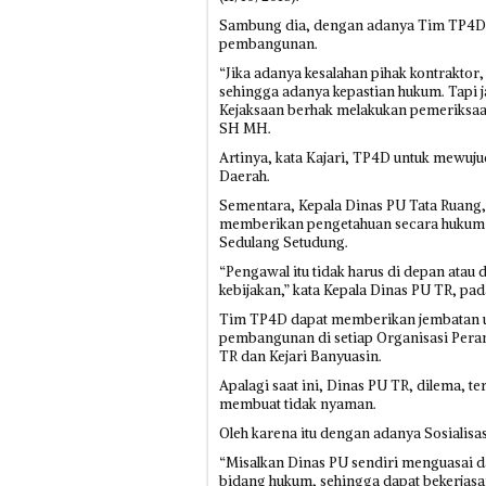
Sambung dia, dengan adanya Tim TP4D 
pembangunan.
“Jika adanya kesalahan pihak kontraktor
sehingga adanya kepastian hukum. Tapi jan
Kejaksaan berhak melakukan pemeriksaan,
SH MH.
Artinya, kata Kajari, TP4D untuk mewu
Daerah.
Sementara, Kepala Dinas PU Tata Ruang
memberikan pengetahuan secara hukum 
Sedulang Setudung.
“Pengawal itu tidak harus di depan atau
kebijakan,” kata Kepala Dinas PU TR, pad
Tim TP4D dapat memberikan jembatan u
pembangunan di setiap Organisasi Pera
TR dan Kejari Banyuasin.
Apalagi saat ini, Dinas PU TR, dilema, t
membuat tidak nyaman.
Oleh karena itu dengan adanya Sosialis
“Misalkan Dinas PU sendiri menguasai 
bidang hukum, sehingga dapat bekerjasa