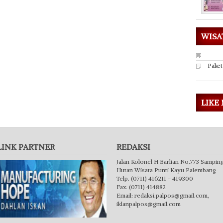
WISA
Paket
LIKE
LINK PARTNER
REDAKSI
Jalan Kolonel H Barlian No.773 Sampin
Hutan Wisata Punti Kayu Palembang
Telp. (0711) 416211 - 419300
Fax. (0711) 414882
Email:
redaksi.palpos@gmail.com
,
iklanpalpos@gmail.com