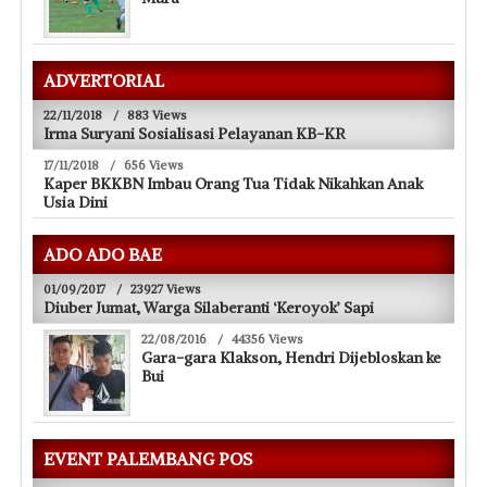
ADVERTORIAL
22/11/2018
/
883 Views
Irma Suryani Sosialisasi Pelayanan KB-KR
17/11/2018
/
656 Views
Kaper BKKBN Imbau Orang Tua Tidak Nikahkan Anak
Usia Dini
ADO ADO BAE
01/09/2017
/
23927 Views
Diuber Jumat, Warga Silaberanti ‘Keroyok’ Sapi
22/08/2016
/
44356 Views
Gara-gara Klakson, Hendri Dijebloskan ke
Bui
EVENT PALEMBANG POS