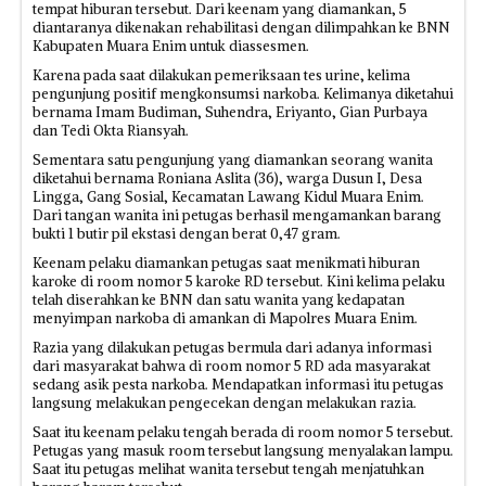
tempat hiburan tersebut. Dari keenam yang diamankan, 5
diantaranya dikenakan rehabilitasi dengan dilimpahkan ke BNN
Kabupaten Muara Enim untuk diassesmen.
Karena pada saat dilakukan pemeriksaan tes urine, kelima
pengunjung positif mengkonsumsi narkoba. Kelimanya diketahui
bernama Imam Budiman, Suhendra, Eriyanto, Gian Purbaya
dan Tedi Okta Riansyah.
Sementara satu pengunjung yang diamankan seorang wanita
diketahui bernama Roniana Aslita (36), warga Dusun I, Desa
Lingga, Gang Sosial, Kecamatan Lawang Kidul Muara Enim.
Dari tangan wanita ini petugas berhasil mengamankan barang
bukti 1 butir pil ekstasi dengan berat 0,47 gram.
Keenam pelaku diamankan petugas saat menikmati hiburan
karoke di room nomor 5 karoke RD tersebut. Kini kelima pelaku
telah diserahkan ke BNN dan satu wanita yang kedapatan
menyimpan narkoba di amankan di Mapolres Muara Enim.
Razia yang dilakukan petugas bermula dari adanya informasi
dari masyarakat bahwa di room nomor 5 RD ada masyarakat
sedang asik pesta narkoba. Mendapatkan informasi itu petugas
langsung melakukan pengecekan dengan melakukan razia.
Saat itu keenam pelaku tengah berada di room nomor 5 tersebut.
Petugas yang masuk room tersebut langsung menyalakan lampu.
Saat itu petugas melihat wanita tersebut tengah menjatuhkan