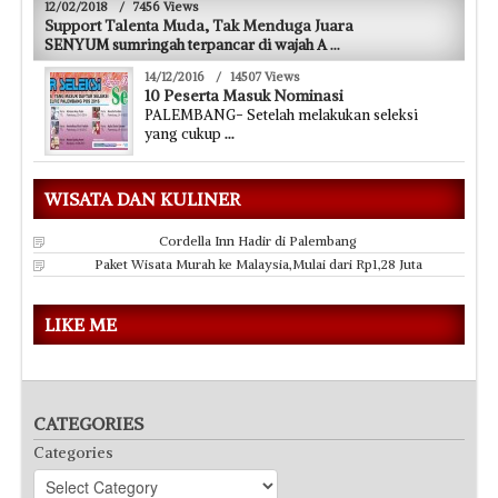
12/02/2018
/
7456 Views
Support Talenta Muda, Tak Menduga Juara
SENYUM sumringah terpancar di wajah A
...
14/12/2016
/
14507 Views
10 Peserta Masuk Nominasi
PALEMBANG- Setelah melakukan seleksi
yang cukup
...
WISATA DAN KULINER
Cordella Inn Hadir di Palembang
Paket Wisata Murah ke Malaysia,Mulai dari Rp1,28 Juta
LIKE ME
CATEGORIES
Categories