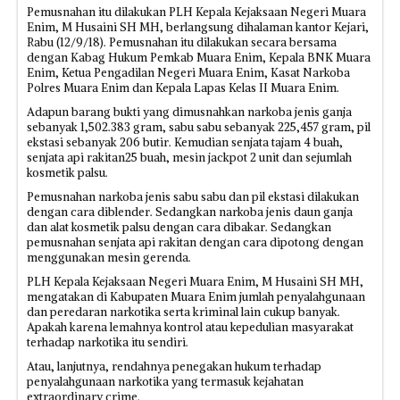
Pemusnahan itu dilakukan PLH Kepala Kejaksaan Negeri Muara
Enim, M Husaini SH MH, berlangsung dihalaman kantor Kejari,
Rabu (12/9/18). Pemusnahan itu dilakukan secara bersama
dengan Kabag Hukum Pemkab Muara Enim, Kepala BNK Muara
Enim, Ketua Pengadilan Negeri Muara Enim, Kasat Narkoba
Polres Muara Enim dan Kepala Lapas Kelas II Muara Enim.
Adapun barang bukti yang dimusnahkan narkoba jenis ganja
sebanyak 1,502.383 gram, sabu sabu sebanyak 225,457 gram, pil
ekstasi sebanyak 206 butir. Kemudian senjata tajam 4 buah,
senjata api rakitan25 buah, mesin jackpot 2 unit dan sejumlah
kosmetik palsu.
Pemusnahan narkoba jenis sabu sabu dan pil ekstasi dilakukan
dengan cara diblender. Sedangkan narkoba jenis daun ganja
dan alat kosmetik palsu dengan cara dibakar. Sedangkan
pemusnahan senjata api rakitan dengan cara dipotong dengan
menggunakan mesin gerenda.
PLH Kepala Kejaksaan Negeri Muara Enim, M Husaini SH MH,
mengatakan di Kabupaten Muara Enim jumlah penyalahgunaan
dan peredaran narkotika serta kriminal lain cukup banyak.
Apakah karena lemahnya kontrol atau kepedulian masyarakat
terhadap narkotika itu sendiri.
Atau, lanjutnya, rendahnya penegakan hukum terhadap
penyalahgunaan narkotika yang termasuk kejahatan
extraordinary crime.