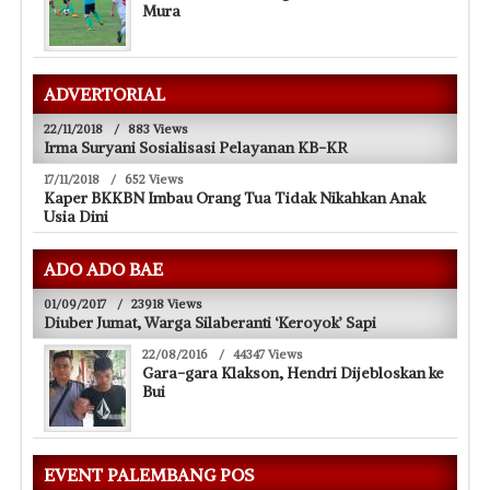
Mura
ADVERTORIAL
22/11/2018
/
883 Views
Irma Suryani Sosialisasi Pelayanan KB-KR
17/11/2018
/
652 Views
Kaper BKKBN Imbau Orang Tua Tidak Nikahkan Anak
Usia Dini
ADO ADO BAE
01/09/2017
/
23918 Views
Diuber Jumat, Warga Silaberanti ‘Keroyok’ Sapi
22/08/2016
/
44347 Views
Gara-gara Klakson, Hendri Dijebloskan ke
Bui
EVENT PALEMBANG POS