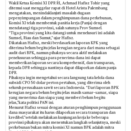
Wakil Ketua Komisi XI DPR RI, Achmad Hafisz Tohir yang
ditemui saat menggelar rapat di Hotel Arista Palembang
mengatakan, menindaklanjuti masalah dugaan
pepenyimpangan dalam penghimpunan dana perkebunan,
Komisi XI telah membentuk panitia kerja (Panja) dengan
mendatangi tiga provinsi, salah satunya Prov Sumsel.
“Tiga provinsi yang kita datangi untuk menelusuri ini adalah
Sumsel, Riau dan Sumut,” ujar Hafisz.
Dikatakan Hafisz, meski berdasarkan laporan KPK yang
diterima belum begitu jelas kerugian negara dari mana sebagai
audit dari BPK, namun pihaknya secara aktif melakukan
penelusuran sehingga para penerima dana ini dapat
memberikan laporan secara komprehensif, dan transparan,
kepada DPR sehingga nantinya dapat dilaporkan dalam panja
DPR.
Pihaknya ingin mengetahui secara langsung tata kelola dana
subsidi CPO 50 dolar perton pertahun, yang diterima oleh
seluruh perusahaan sawit secara Indonesia. “Dari laporan BPK
kerugian negara belum begitu jelas masih samar-samar, siapa
yang menerima dan siapa yang memberi belum begitu
jelas,”kata politisi PAN ini.
Menurut Hafisz sesuai dengan aturan penghimpun penggunaan
dana masyarakat itu harus dilaporkan secara transparan dan
kredibel.”setelah melakukan kunjungan kerja ke beberapa
provinsi pihaknya akan menentukan langkah selanjutnya, meski
perkebunan bukan mitra komisi XI namun BPK adalah mitra