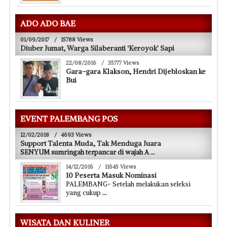
ADO ADO BAE
01/09/2017
/
15788 Views
Diuber Jumat, Warga Silaberanti ‘Keroyok’ Sapi
22/08/2016
/
35777 Views
Gara-gara Klakson, Hendri Dijebloskan ke
Bui
EVENT PALEMBANG POS
12/02/2018
/
4693 Views
Support Talenta Muda, Tak Menduga Juara
SENYUM sumringah terpancar di wajah A
...
14/12/2016
/
11645 Views
10 Peserta Masuk Nominasi
PALEMBANG- Setelah melakukan seleksi
yang cukup
...
WISATA DAN KULINER