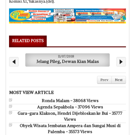
Komisi XI,”tukasnya.(del).
RELATED POSTS
11/07/2018
Jelang Pileg, Dewan Kian Malas
Prev
Next
MOST VIEW ARTICLE
Ronda Malam - 38068 Views
Agenda Sepakbola - 37096 Views
Gara-gara Klakson, Hendri Dijebloskan ke Bui - 35777
Views
Obyek Wisata Jembatan Ampera dan Sungai Musi di
Palemba - 35573 Views