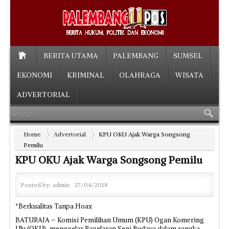
BERITA UTAMA
PALEMBANG
SUMSEL
EKONOMI
KRIMINAL
OLAHRAGA
WISATA
ADVERTORIAL
Home
Advertorial
KPU OKU Ajak Warga Songsong
Pemilu
KPU OKU Ajak Warga Songsong Pemilu
Posted by:
admin
27/04/2018
*Berkualitas Tanpa Hoax
BATURAJA – Komisi Pemilihan Umum (KPU) Ogan Komering
Ulu (OKU), menggelar Pagelaran Seni Budaya dalam rangka