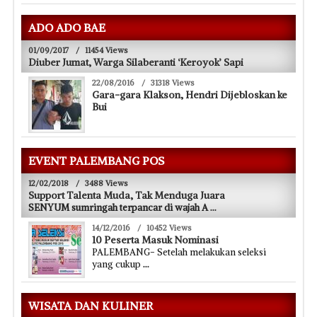
ADO ADO BAE
01/09/2017
/
11454 Views
Diuber Jumat, Warga Silaberanti ‘Keroyok’ Sapi
22/08/2016
/
31318 Views
Gara-gara Klakson, Hendri Dijebloskan ke
Bui
EVENT PALEMBANG POS
12/02/2018
/
3488 Views
Support Talenta Muda, Tak Menduga Juara
SENYUM sumringah terpancar di wajah A
...
14/12/2016
/
10452 Views
10 Peserta Masuk Nominasi
PALEMBANG- Setelah melakukan seleksi
yang cukup
...
WISATA DAN KULINER