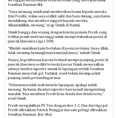
itu enggan menyebutkan besaran bonus yang diberikan untuk
Jonathan Bauman dkk.
“Saya memang sudah janji memberikan bonus kepada mereka
(tim Persib), walau saya sedikit sakit dan baru datang, saya harus
mendukung dan memberi support kepada mereka.
Alhamdulillah, menang,” ucap Umuh di Bantul.
Umuh bangga dan senang dengan kinerja pemain Persib yang
terlihat penuh motivasi tinggi untuk mempertahankan posisi di
puncak klasemen Liga 1 2018.
“Mudah-mudahan kami bertahan di posisi pertama. Insya Allah,
tidak menutup kemungkinan kami jadi juara,” imbuh Umuh.
Hanya, kegembiraan karena berhasil memperpanjang posisi di
puncak klasemen sedikit ternoda karena Umuh menyesalkan
adanya insiden suporter masuk ke lapangan setelah Jonathan
Bauman mencetak gol. Padahal, wasit belum meniup peluit
panjang tanda pertandingan usai.
“Seharusnya tidak usah turun ke lapangan, apalagi sudah
menang. Itu harus disadari suporter karena jadi mengundang
masalah. Bisa membuat Persib kena denda dan denda terus,”
sesal Umuh.
Persib mengalahkan PS Tira dengan skor 3-2. Dua dari tiga gol
Persib dilesakkan Patrich Wanggai dan satu gol lagi dilesakkan
Jonathan Bauman. (kie/dbs)