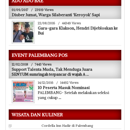
ADO ADO BAE
01/09/2017
/
23919 Views
Diuber Jumat, Warga Silaberanti ‘Keroyok’ Sapi
22/08/2016
/
44349 Views
Gara-gara Klakson, Hendri Dijebloskan ke
Bui
EVENT PALEMBANG POS
12/02/2018
/
7443 Views
Support Talenta Muda, Tak Menduga Juara
SENYUM sumringah terpancar di wajah A
...
14/12/2016
/
14492 Views
10 Peserta Masuk Nominasi
PALEMBANG- Setelah melakukan seleksi
yang cukup
...
WISATA DAN KULINER
Cordella Inn Hadir di Palembang