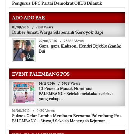
Pengurus DPC Partai Demokrat OKUS Dilantik
ADO ADO BAE
01/09/2017
/
7108 Views
Diuber Jumat, Warga Silaberanti ‘Keroyok’ Sapi
22/08/2016
/
26852 Views
Gara-gara Klakson, Hendri Dijebloskan ke
Bui
EVENT PALEMBANG POS
14/12/2016
/
5938 Views
10 Peserta Masuk Nominasi
PALEMBANG- Setelah melakukan seleksi
yang cukup
...
16/08/2016
/
6429 Views
Sukses Gelar Lomba Membaca Bersama Palembang Pos
PALEMBANG - Siswa/i Sekolah Menengah Kejuruan
...