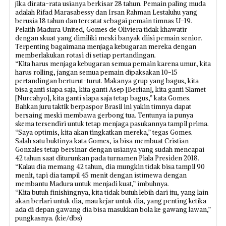
jika dirata-rata usianya berkisar 28 tahun. Pemain paling muda
adalah Rifad Marasabessy dan Irsan Rahman Lestaluhu yang
berusia 18 tahun dan tercatat sebagai pemain timnas U-19.
Pelatih Madura United, Gomes de Oliviera tidak khawatir
dengan skuat yang dimiliki meski banyak diisi pemain senior.
Terpenting bagaimana menjaga kebugaran mereka dengan
memberlakukan rotasi di setiap pertandingan.
“Kita harus menjaga kebugaran semua pemain karena umur, kita
harus rolling, jangan semua pemain dipaksakan 10-15
pertandingan berturut-turut. Makanya grup yang bagus, kita
bisa ganti siapa saja, kita ganti Asep [Berlian], kita ganti Slamet
[Nurcahyo], kita ganti siapa saja tetap bagus,” kata Gomes.
Bahkan juru taktik berpaspor Brasil ini yakin timnya dapat
bersaing meski membawa gerbong tua. Tentunya ia punya
skema tersendiri untuk tetap menjaga pasukannya tampil prima.
“Saya optimis, kita akan tingkatkan mereka,” tegas Gomes.
Salah satu buktinya kata Gomes, ia bisa membuat Cristian
Gonzales tetap bersinar dengan usianya yang sudah mencapai
42 tahun saat diturunkan pada turnamen Piala Presiden 2018.
“Kalau dia memang 42 tahun, dia mungkin tidak bisa tampil 90
menit, tapi dia tampil 45 menit dengan istimewa dengan
membantu Madura untuk menjadi kuat,” imbuhnya.
“Kita butuh finishingnya, kita tidak butuh lebih dari itu, yang lain
akan berlari untuk dia, mau kejar untuk dia, yang penting ketika
ada di depan gawang dia bisa masukkan bola ke gawang lawan,”
pungkasnya. (kie/dbs)