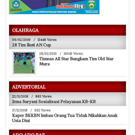
OLAHRAGA
09/02/2019
/
13448 Views
28 Tim Ikuti AN Cup
28/01/2019
/
16545 Views
Timnas All Star Bungkam Tim Old Star
Mura
ADVERTORIAL
22/11/2018
/
883 Views
Irma Suryani Sosialisasi Pelayanan KB-KR
17/11/2018
/
652 Views
Kaper BKKBN Imbau Orang Tua Tidak Nikahkan Anak
Usia Dini
ADO ADO BAE