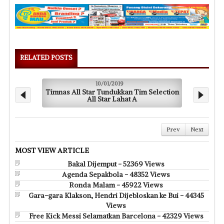
RELATED POSTS
10/01/2019
Timnas All Star Tundukkan Tim Selection
A
All Star Lahat A
Prev
Next
MOST VIEW ARTICLE
Bakal Dijemput - 52369 Views
Agenda Sepakbola - 48352 Views
Ronda Malam - 45922 Views
Gara-gara Klakson, Hendri Dijebloskan ke Bui - 44345
Views
Free Kick Messi Selamatkan Barcelona - 42329 Views