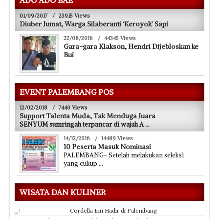
01/09/2017
/
23915 Views
Diuber Jumat, Warga Silaberanti ‘Keroyok’ Sapi
22/08/2016
/
44345 Views
Gara-gara Klakson, Hendri Dijebloskan ke
Bui
EVENT PALEMBANG POS
12/02/2018
/
7440 Views
Support Talenta Muda, Tak Menduga Juara
SENYUM sumringah terpancar di wajah A
...
14/12/2016
/
14489 Views
10 Peserta Masuk Nominasi
PALEMBANG- Setelah melakukan seleksi
yang cukup
...
WISATA DAN KULINER
Cordella Inn Hadir di Palembang