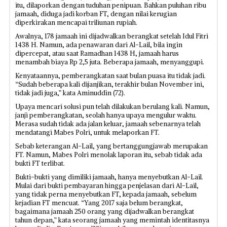
itu, dilaporkan dengan tuduhan penipuan. Bahkan puluhan ribu
jamaah, diduga jadi korban FT, dengan nilai kerugian
diperkirakan mencapai triliunan rupiah.
Awalnya, 178 jamaah ini dijadwalkan berangkat setelah Idul Fitri
1438 H. Namun, ada penawaran dari Al-Lail, bila ingin
dipercepat, atau saat Ramadhan 1438 H, jamaah harus
menambah biaya Rp 2,5 juta. Beberapa jamaah, menyanggupi.
Kenyataannya, pemberangkatan saat bulan puasa itu tidak jadi.
“Sudah beberapa kali dijanjikan, terakhir bulan November ini,
tidak jadi juga,” kata Aminuddin (72).
Upaya mencari solusi pun telah dilakukan berulang kali. Namun,
janji pemberangkatan, seolah hanya upaya mengulur waktu.
Merasa sudah tidak ada jalan keluar, jamaah sebenarnya telah
mendatangi Mabes Polri, untuk melaporkan FT.
Sebab keterangan Al-Lail, yang bertanggungjawab merupakan
FT. Namun, Mabes Polri menolak laporan itu, sebab tidak ada
bukti FT terlibat.
Bukti-bukti yang dimiliki jamaah, hanya menyebutkan Al-Lail.
Mulai dari bukti pembayaran hingga penjelasan dari Al-Lail,
yang tidak perna menyebutkan FT, kepada jamaah, sebelum
kejadian FT mencuat. “Yang 2017 saja belum berangkat,
bagaimana jamaah 250 orang yang dijadwalkan berangkat
tahun depan,” kata seorang jamaah yang memintah identitasnya