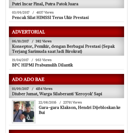
Putri Incar Final, Putra Patok Juara
03/09/2017
/
4037 Views
Pencak Silat HIMSSI Terus Ukir Prestasi
ADVERTORIAL
06/10/2017
/
382 Views
Konseptor, Pemikir, dengan Berbagai Prestasi (Sepak
Terjang Sarimuda saat Jadi Birokrat)
19/04/2017
/
963 Views
BPC HIPMI Prabumulih Dilantik
ADO ADO BAE
01/09/2017
/
4154 Views
Diuber Jumat, Warga Silaberanti ‘Keroyok’ Sapi
22/08/2016
/
23791 Views
Gara-gara Klakson, Hendri Dijebloskan ke
Bui