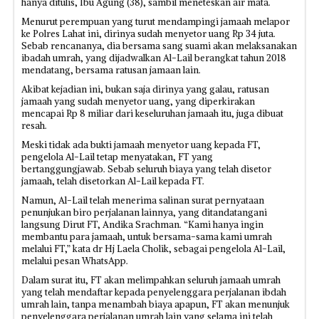
hanya ditulis, Ibu Agung (38), sambil meneteskan air mata.
Menurut perempuan yang turut mendampingi jamaah melapor
ke Polres Lahat ini, dirinya sudah menyetor uang Rp 34 juta.
Sebab rencananya, dia bersama sang suami akan melaksanakan
ibadah umrah, yang dijadwalkan Al-Lail berangkat tahun 2018
mendatang, bersama ratusan jamaan lain.
Akibat kejadian ini, bukan saja dirinya yang galau, ratusan
jamaah yang sudah menyetor uang, yang diperkirakan
mencapai Rp 8 miliar dari keseluruhan jamaah itu, juga dibuat
resah.
Meski tidak ada bukti jamaah menyetor uang kepada FT,
pengelola Al-Lail tetap menyatakan, FT yang
bertanggungjawab. Sebab seluruh biaya yang telah disetor
jamaah, telah disetorkan Al-Lail kepada FT.
Namun, Al-Lail telah menerima salinan surat pernyataan
penunjukan biro perjalanan lainnya, yang ditandatangani
langsung Dirut FT, Andika Srachman. “Kami hanya ingin
membantu para jamaah, untuk bersama-sama kami umrah
melalui FT,” kata dr Hj Laela Cholik, sebagai pengelola Al-Lail,
melalui pesan WhatsApp.
Dalam surat itu, FT akan melimpahkan seluruh jamaah umrah
yang telah mendaftar kepada penyelenggara perjalanan ibdah
umrah lain, tanpa menambah biaya apapun, FT akan menunjuk
penyelenggara perjalanan umrah lain yang selama ini telah