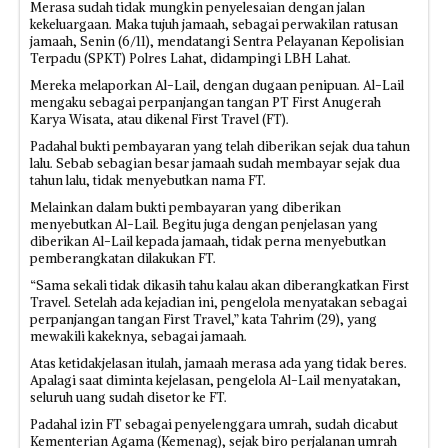
Merasa sudah tidak mungkin penyelesaian dengan jalan
kekeluargaan. Maka tujuh jamaah, sebagai perwakilan ratusan
jamaah, Senin (6/11), mendatangi Sentra Pelayanan Kepolisian
Terpadu (SPKT) Polres Lahat, didampingi LBH Lahat.
Mereka melaporkan Al-Lail, dengan dugaan penipuan. Al-Lail
mengaku sebagai perpanjangan tangan PT First Anugerah
Karya Wisata, atau dikenal First Travel (FT).
Padahal bukti pembayaran yang telah diberikan sejak dua tahun
lalu. Sebab sebagian besar jamaah sudah membayar sejak dua
tahun lalu, tidak menyebutkan nama FT.
Melainkan dalam bukti pembayaran yang diberikan
menyebutkan Al-Lail. Begitu juga dengan penjelasan yang
diberikan Al-Lail kepada jamaah, tidak perna menyebutkan
pemberangkatan dilakukan FT.
“Sama sekali tidak dikasih tahu kalau akan diberangkatkan First
Travel. Setelah ada kejadian ini, pengelola menyatakan sebagai
perpanjangan tangan First Travel,” kata Tahrim (29), yang
mewakili kakeknya, sebagai jamaah.
Atas ketidakjelasan itulah, jamaah merasa ada yang tidak beres.
Apalagi saat diminta kejelasan, pengelola Al-Lail menyatakan,
seluruh uang sudah disetor ke FT.
Padahal izin FT sebagai penyelenggara umrah, sudah dicabut
Kementerian Agama (Kemenag), sejak biro perjalanan umrah