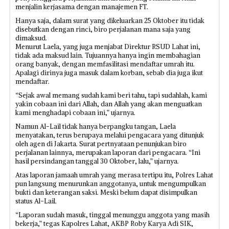
menjalin kerjasama dengan manajemen FT.
Hanya saja, dalam surat yang dikeluarkan 25 Oktober itu tidak
disebutkan dengan rinci, biro perjalanan mana saja yang
dimaksud.
Menurut Laela, yang juga menjabat Direktur RSUD Lahat ini,
tidak ada maksud lain. Tujuannya hanya ingin membahagian
orang banyak, dengan memfasilitasi mendaftar umrah itu.
Apalagi dirinya juga masuk dalam korban, sebab dia juga ikut
mendaftar.
“Sejak awal memang sudah kami beri tahu, tapi sudahlah, kami
yakin cobaan ini dari Allah, dan Allah yang akan menguatkan
kami menghadapi cobaan ini,” ujarnya.
Namun Al-Lail tidak hanya berpangku tangan, Laela
menyatakan, terus berupaya melalui pengacara yang ditunjuk
oleh agen di Jakarta. Surat pertnyataan penunjukan biro
perjalanan lainnya, merupakan laporan dari pengacara. “Ini
hasil persindangan tanggal 30 Oktober, lalu,” ujarnya.
Atas laporan jamaah umrah yang merasa tertipu itu, Polres Lahat
pun langsung menurunkan anggotanya, untuk mengumpulkan
bukti dan keterangan saksi. Meski belum dapat disimpulkan
status Al-Lail.
“Laporan sudah masuk, tinggal menunggu anggota yang masih
bekerja,” tegas Kapolres Lahat, AKBP Roby Karya Adi SIK,