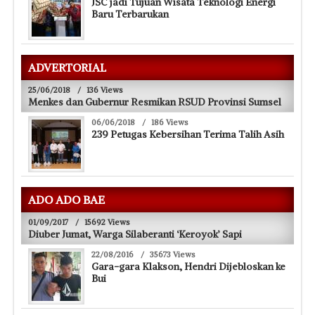
JSC jadi Tujuan Wisata Teknologi Energi
Baru Terbarukan
ADVERTORIAL
25/06/2018
/
136 Views
Menkes dan Gubernur Resmikan RSUD Provinsi Sumsel
06/06/2018
/
186 Views
239 Petugas Kebersihan Terima Talih Asih
ADO ADO BAE
01/09/2017
/
15692 Views
Diuber Jumat, Warga Silaberanti ‘Keroyok’ Sapi
22/08/2016
/
35673 Views
Gara-gara Klakson, Hendri Dijebloskan ke
Bui