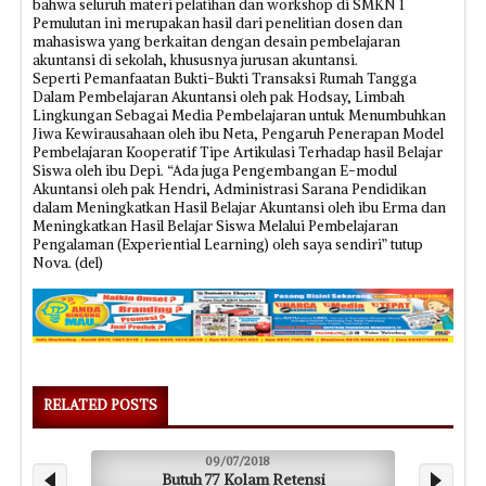
bahwa seluruh materi pelatihan dan workshop di SMKN 1
Pemulutan ini merupakan hasil dari penelitian dosen dan
mahasiswa yang berkaitan dengan desain pembelajaran
akuntansi di sekolah, khususnya jurusan akuntansi.
Seperti Pemanfaatan Bukti-Bukti Transaksi Rumah Tangga
Dalam Pembelajaran Akuntansi oleh pak Hodsay, Limbah
Lingkungan Sebagai Media Pembelajaran untuk Menumbuhkan
Jiwa Kewirausahaan oleh ibu Neta, Pengaruh Penerapan Model
Pembelajaran Kooperatif Tipe Artikulasi Terhadap hasil Belajar
Siswa oleh ibu Depi. “Ada juga Pengembangan E-modul
Akuntansi oleh pak Hendri, Administrasi Sarana Pendidikan
dalam Meningkatkan Hasil Belajar Akuntansi oleh ibu Erma dan
Meningkatkan Hasil Belajar Siswa Melalui Pembelajaran
Pengalaman (Experiential Learning) oleh saya sendiri” tutup
Nova. (del)
RELATED POSTS
09/07/2018
Butuh 77 Kolam Retensi