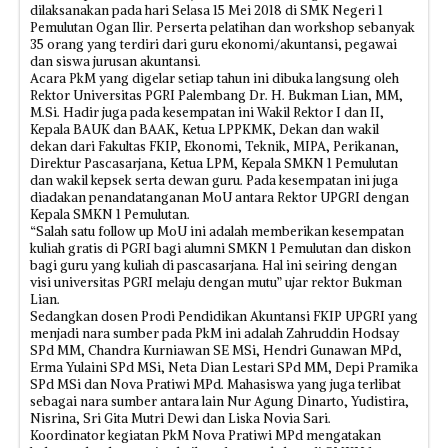
dilaksanakan pada hari Selasa 15 Mei 2018 di SMK Negeri 1
Pemulutan Ogan Ilir. Perserta pelatihan dan workshop sebanyak
35 orang yang terdiri dari guru ekonomi/akuntansi, pegawai
dan siswa jurusan akuntansi.
Acara PkM yang digelar setiap tahun ini dibuka langsung oleh
Rektor Universitas PGRI Palembang Dr. H. Bukman Lian, MM,
M.Si. Hadir juga pada kesempatan ini Wakil Rektor I dan II,
Kepala BAUK dan BAAK, Ketua LPPKMK, Dekan dan wakil
dekan dari Fakultas FKIP, Ekonomi, Teknik, MIPA, Perikanan,
Direktur Pascasarjana, Ketua LPM, Kepala SMKN 1 Pemulutan
dan wakil kepsek serta dewan guru. Pada kesempatan ini juga
diadakan penandatanganan MoU antara Rektor UPGRI dengan
Kepala SMKN 1 Pemulutan.
“Salah satu follow up MoU ini adalah memberikan kesempatan
kuliah gratis di PGRI bagi alumni SMKN 1 Pemulutan dan diskon
bagi guru yang kuliah di pascasarjana. Hal ini seiring dengan
visi universitas PGRI melaju dengan mutu” ujar rektor Bukman
Lian.
Sedangkan dosen Prodi Pendidikan Akuntansi FKIP UPGRI yang
menjadi nara sumber pada PkM ini adalah Zahruddin Hodsay
SPd MM, Chandra Kurniawan SE MSi, Hendri Gunawan MPd,
Erma Yulaini SPd MSi, Neta Dian Lestari SPd MM, Depi Pramika
SPd MSi dan Nova Pratiwi MPd. Mahasiswa yang juga terlibat
sebagai nara sumber antara lain Nur Agung Dinarto, Yudistira,
Nisrina, Sri Gita Mutri Dewi dan Liska Novia Sari.
Koordinator kegiatan PkM Nova Pratiwi MPd mengatakan