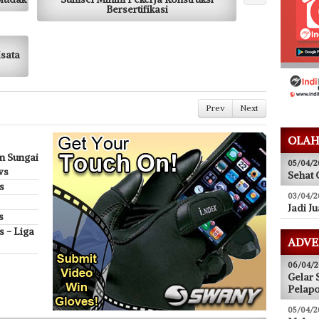
Bersertifikasi
sata
Prev
Next
OLAH
n Sungai
05/04/2
ws
Sehat 
s
03/04/2
Jadi J
s
 - Liga
ADVE
06/04/2
Gelar 
Pelap
05/04/2