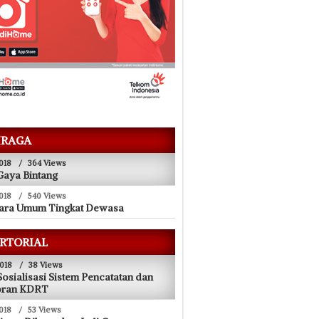
RAGA
018
/
364 Views
Gaya Bintang
018
/
540 Views
uara Umum Tingkat Dewasa
RTORIAL
018
/
38 Views
Sosialisasi Sistem Pencatatan dan
oran KDRT
018
/
53 Views