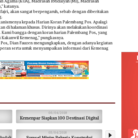
san Agama (KUA), Madrasah Ibtidaiyah (MI), Madrasah
” katanya.
fajri, akan sangat berpengaruh, sebab dengan diberitakan
g.
kanismenya kepada Harian Koran Palembang Pos. Apalagi
an di halaman khusus. Dirinya akan melakukan koordinasi
. Kami bangga dengan koran harian Palembang Pos, yang
di Kakanwil Kemenag,” pungkasnya.
Pos, Dian Fauzen mengungkapkan, dengan adanya kegiatan
rperan serta untuk menyampaikan informasi dari Kemenag
06/04/2018
Kemenpar Siapkan 100 Destinasi Digital
05/04/2018
ludak
Sumsel Minim Pekerja Konstruksi