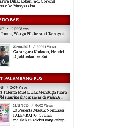
iswa Diharapkan Jadi Corong
isasi ke Masyarakat
ADO BAE
017
/
10190 Views
 Jumat, Warga Silaberanti ‘Keroyok’
22/08/2016
/
30024 Views
Gara-gara Klakson, Hendri
Dijebloskan ke Bui
T PALEMBANG POS
018
/
2639 Views
t Talenta Muda, Tak Menduga Juara
 sumringah terpancar di wajah A
...
14/12/2016
/
9602 Views
10 Peserta Masuk Nominasi
PALEMBANG- Setelah
melakukan seleksi yang cukup
...