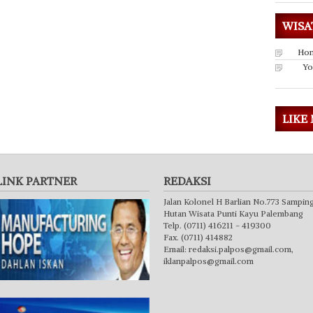
WISA
Hon
Yo
LIKE
LINK PARTNER
REDAKSI
Jalan Kolonel H Barlian No.773 Sampin
Hutan Wisata Punti Kayu Palembang
Telp. (0711) 416211 - 419300
Fax. (0711) 414882
Email:
redaksi.palpos@gmail.com
,
iklanpalpos@gmail.com