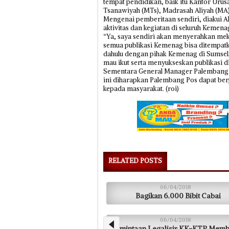
tempat pendidikan, baik itu Kantor Uru
Tsanawiyah (MTs), Madrasah Aliyah (MA),
Mengenai pemberitaan sendiri, diakui Al
aktivitas dan kegiatan di seluruh Kemena
“Ya, saya sendiri akan menyerahkan me
semua publikasi Kemenag bisa ditempatk
dahulu dengan pihak Kemenag di Sumsel
mau ikut serta menyukseskan publikasi 
Sementara General Manager Palembang 
ini diharapkan Palembang Pos dapat be
kepada masyarakat. (roi)
RELATED POSTS
06/04/2018
Bagikan 6.000 Bibit Cabai
06/04/2018
Permintaan Legalisir KK-KTP Memb