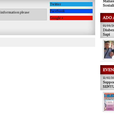
Mahas
Twitter
Sosial
Facebook
e information please
ADO 
Google +
01/09/2
Diuber
Sapi
EVEN
12/02/2
Suppor
SENYUM