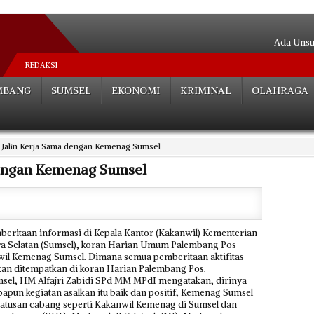
Ada Unsur
Pipa Bocor
REDAKSI
Tugas Ber
MBANG
SUMSEL
EKONOMI
KRIMINAL
OLAHRAGA
Serasa Be
Putusan Pida
Mengalir Sa
 Jalin Kerja Sama dengan Kemenag Sumsel
18 Jam Te
Satu A
dengan Kemenag Sumsel
Menghantam 
Deklarasi
itaan informasi di Kepala Kantor (Kakanwil) Kementerian
a Selatan (Sumsel), koran Harian Umum Palembang Pos
wil Kemenag Sumsel. Dimana semua pemberitaan aktifitas
an ditempatkan di koran Harian Palembang Pos.
sel, HM Alfajri Zabidi SPd MM MPdI mengatakan, dirinya
apun kegiatan asalkan itu baik dan positif, Kemenag Sumsel
ratusan cabang seperti Kakanwil Kemenag di Sumsel dan