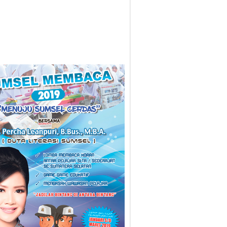
/2018
05/05/2017
 Bisa Dinner Bareng
Kemenpar Ajak Kornas Gemilang AG
sang
Wujudkan Floating Market Food Tour di