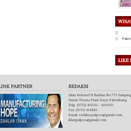
WISA
Paket
LIKE
LINK PARTNER
REDAKSI
Jalan Kolonel H Barlian No.773 Sampin
Hutan Wisata Punti Kayu Palembang
Telp. (0711) 416211 - 419300
Fax. (0711) 414882
Email:
redaksi.palpos@gmail.com
,
iklanpalpos@gmail.com