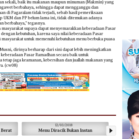
kan sekali, baik itu makanan maupun minuman (Makmin) yang
engawet berbahaya, sehingga dapat mengganggu dan
di Pagaralam tidak terjadi, sebab hasil pemeriksaan
p UKM dan PP belum lama ini, tidak ditemukan adanya
n berbahaya,” tegasnya.
da masyarakat supaya dapat menyemarakkan keberadaan Pasar
i dengan kebutuhan, karena saya nilai keberadaan Pasar
i masyarakat untuk memenuhi kebutuhan menu berbuka puasa
usni, dirinya berharap dari sini dapat lebih meningkatkan
 keberadaan Pasar Ramadhan secara baik untuk
a tetap jaga keamanan, kebersihan dan juallah makanan yang
a. (cw08)
12/03/2018
26/02
Menu Diracik Bukan Instan
Beli Sang Pisang,
Kae