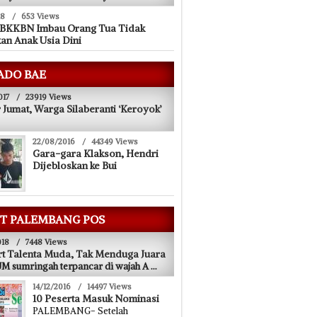
18
/
653 Views
 BKKBN Imbau Orang Tua Tidak
an Anak Usia Dini
ADO BAE
017
/
23919 Views
 Jumat, Warga Silaberanti ‘Keroyok’
22/08/2016
/
44349 Views
Gara-gara Klakson, Hendri
Dijebloskan ke Bui
T PALEMBANG POS
018
/
7448 Views
t Talenta Muda, Tak Menduga Juara
 sumringah terpancar di wajah A
...
14/12/2016
/
14497 Views
10 Peserta Masuk Nominasi
PALEMBANG- Setelah