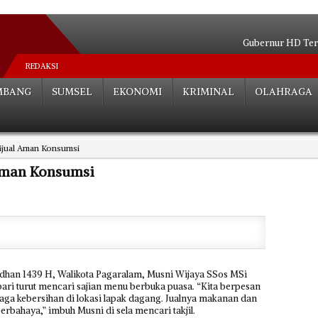
Gubernur HD Ter
Mantan Pejabat Pemkot Pa
REDAKSI
Cucu KH Zen Syukri Sia
MBANG
SUMSEL
EKONOMI
KRIMINAL
OLAHRAGA
SAKIP Terbaik di Luar Pulau Jawa, Sum
Bentuk Satgas, Targetkan Angka Ke
HD Pastikan Atlet 
ijual Aman Konsumsi
Spektakuler! Sumsel Memb
Gubernur Anak Mas
Aman Konsumsi
Turunkan Angka Kemiskina
Kakanwil Kemenag Kembali Terima P
Nas
han 1439 H, Walikota Pagaralam, Musni Wijaya SSos MSi
ri turut mencari sajian menu berbuka puasa. “Kita berpesan
aga kebersihan di lokasi lapak dagang. Jualnya makanan dan
rbahaya,” imbuh Musni di sela mencari takjil.