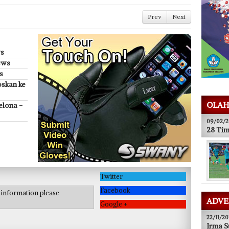
Prev
Next
ws
ews
s
oskan ke
OLAH
elona -
09/02/2
28 Tim
Twitter
Facebook
e information please
ADVE
Google +
22/11/20
Irma S