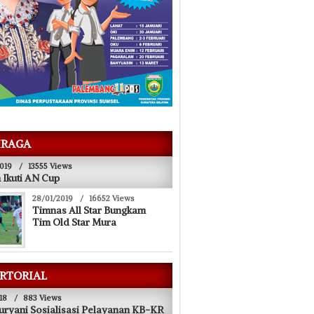
Musi River
RAGA
019
/
13555 Views
 Ikuti AN Cup
28/01/2019
/
16652 Views
Timnas All Star Bungkam
Tim Old Star Mura
RTORIAL
18
/
883 Views
uryani Sosialisasi Pelayanan KB-KR