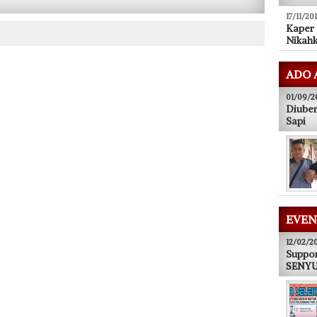
17/11/20
Kaper
Nikahk
ADO 
01/09/2
Diuber
Sapi
EVEN
12/02/2
Suppor
SENYUM