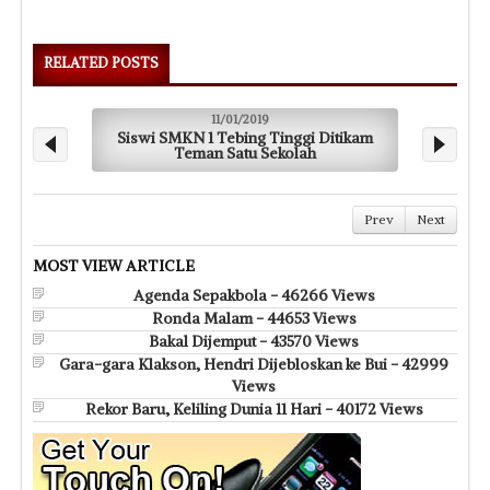
RELATED POSTS
11/01/2019
Siswi SMKN 1 Tebing Tinggi Ditikam
Rum
Teman Satu Sekolah
Prev
Next
MOST VIEW ARTICLE
Agenda Sepakbola - 46266 Views
Ronda Malam - 44653 Views
Bakal Dijemput - 43570 Views
Gara-gara Klakson, Hendri Dijebloskan ke Bui - 42999
Views
Rekor Baru, Keliling Dunia 11 Hari - 40172 Views