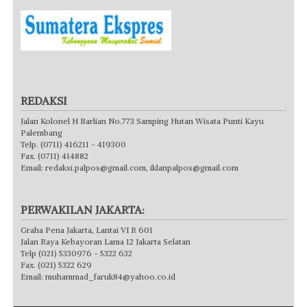
REDAKSI
Jalan Kolonel H Barlian No.773 Samping Hutan Wisata Punti Kayu
Palembang
Telp. (0711) 416211 - 419300
Fax. (0711) 414882
Email:
redaksi.palpos@gmail.com
,
iklanpalpos@gmail.com
PERWAKILAN JAKARTA:
Graha Pena Jakarta, Lantai VI R 601
Jalan Raya Kebayoran Lama 12 Jakarta Selatan
Telp (021) 5330976 - 5322 632
Fax. (021) 5322 629
Email:
muhammad_faruk84@yahoo.co.id