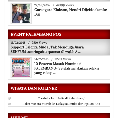
22/08/2016
/
42999 Views
Gara-gara Klakson, Hendri Dijebloskan ke
Bui
EVENT PALEMBANG POS
12/02/2018
/
6510 Views
Support Talenta Muda, Tak Menduga Juara
SENYUM sumringah terpancar di wajah A
...
14/12/2016
/
13539 Views
10 Peserta Masuk Nominasi
PALEMBANG- Setelah melakukan seleksi
yang cukup
...
WISATA DAN KULINER
Cordella Inn Hadir di Palembang
Paket Wisata Murah ke Malaysia,Mulai dari Rp1,28 Juta
LIKE ME