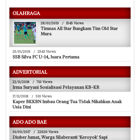
OLAHRAGA
28/01/2019
/
1545 Views
Timnas All Star Bungkam Tim Old Star
Mura
25/01/2019
/
2543 Views
SSB Silva FC U-14, Juara Pertama
ADVERTORIAL
22/11/2018
/
710 Views
Irma Suryani Sosialisasi Pelayanan KB-KR
17/11/2018
/
519 Views
Kaper BKKBN Imbau Orang Tua Tidak Nikahkan Anak
Usia Dini
ADO ADO BAE
01/09/2017
/
22620 Views
Diuber Jumat, Warga Silaberanti ‘Keroyok’ Sapi