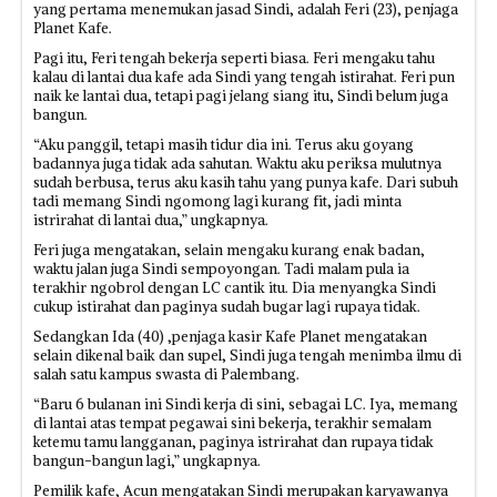
yang pertama menemukan jasad Sindi, adalah Feri (23), penjaga
Planet Kafe.
Pagi itu, Feri tengah bekerja seperti biasa. Feri mengaku tahu
kalau di lantai dua kafe ada Sindi yang tengah istirahat. Feri pun
naik ke lantai dua, tetapi pagi jelang siang itu, Sindi belum juga
bangun.
“Aku panggil, tetapi masih tidur dia ini. Terus aku goyang
badannya juga tidak ada sahutan. Waktu aku periksa mulutnya
sudah berbusa, terus aku kasih tahu yang punya kafe. Dari subuh
tadi memang Sindi ngomong lagi kurang fit, jadi minta
istrirahat di lantai dua,” ungkapnya.
Feri juga mengatakan, selain mengaku kurang enak badan,
waktu jalan juga Sindi sempoyongan. Tadi malam pula ia
terakhir ngobrol dengan LC cantik itu. Dia menyangka Sindi
cukup istirahat dan paginya sudah bugar lagi rupaya tidak.
Sedangkan Ida (40) ,penjaga kasir Kafe Planet mengatakan
selain dikenal baik dan supel, Sindi juga tengah menimba ilmu di
salah satu kampus swasta di Palembang.
“Baru 6 bulanan ini Sindi kerja di sini, sebagai LC. Iya, memang
di lantai atas tempat pegawai sini bekerja, terakhir semalam
ketemu tamu langganan, paginya istrirahat dan rupaya tidak
bangun-bangun lagi,” ungkapnya.
Pemilik kafe, Acun mengatakan Sindi merupakan karyawanya