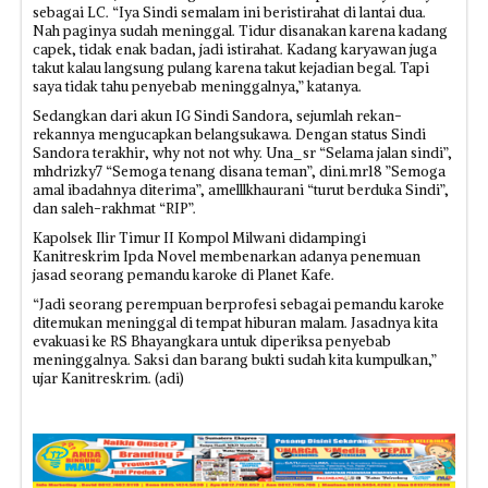
sebagai LC. “Iya Sindi semalam ini beristirahat di lantai dua.
Nah paginya sudah meninggal. Tidur disanakan karena kadang
capek, tidak enak badan, jadi istirahat. Kadang karyawan juga
takut kalau langsung pulang karena takut kejadian begal. Tapi
saya tidak tahu penyebab meninggalnya,” katanya.
Sedangkan dari akun IG Sindi Sandora, sejumlah rekan-
rekannya mengucapkan belangsukawa. Dengan status Sindi
Sandora terakhir, why not not why. Una_sr “Selama jalan sindi”,
mhdrizky7 “Semoga tenang disana teman”, dini.mr18 ”Semoga
amal ibadahnya diterima”, amelllkhaurani “turut berduka Sindi”,
dan saleh-rakhmat “RIP”.
Kapolsek Ilir Timur II Kompol Milwani didampingi
Kanitreskrim Ipda Novel membenarkan adanya penemuan
jasad seorang pemandu karoke di Planet Kafe.
“Jadi seorang perempuan berprofesi sebagai pemandu karoke
ditemukan meninggal di tempat hiburan malam. Jasadnya kita
evakuasi ke RS Bhayangkara untuk diperiksa penyebab
meninggalnya. Saksi dan barang bukti sudah kita kumpulkan,”
ujar Kanitreskrim. (adi)