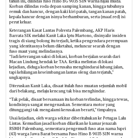
tahun ini, dilindas fuso Hino BG 9035 SIN warna hijau muda.
Korban dilindas roda depan samping kanan, hingga tubuhnya
remuk dan hancur, dengan kaki kiri patah, tangan kanan patah,
kepala hancur dengan isinya berhamburan, serta (maaf.red) isi
perut keluar.
Keterangan Kasat Lantas Polresta Palembang, AKP Haris
Barrata SIK melalui Kanit Laka Iptu Martono, disinyalir insiden
tragis di siang bolong itu terjadi, ketika pengendara perempuan
yang identitasnya belum diketahui, meluncur searah dengan
fuso maut yang melindasnya.
“Jadi keterangan saksi di lokasi, korban berjalan searah dari
Macan Lindung hendak ke TAA. Ketika melintas di lokasi
kejadian, diduga korban berusaha menghindarai lubang jalan,
tapi kehilangan keseimbangan lantas oleng dan terjatuh,”
ungkapnya.
Diteruskan Kanit Laka, disaat itulah fuso muatan sejumlah mobil
dari belakang, melaju kencang tak bisa menghindar.
“Tak pelak, disaat bersamaan itu korban terlindas, hingga tewas,
kondisinya sangat mengenaskan. Sementara motor yang
ditunggangi tak mengalami kerusakan berarti,” timpalnya.
Usai kejadian, oleh warga sekitar diberitahukan ke Petugas Lalu
Lintas. Kemudian jasad korban dilarikan ke kamar jenazah
RSMH Palembang, sementara pengemudi fuso atas nama Jupri
(43) warga Jawa Barat bersama Fuso Hino B 9035 SIN warna