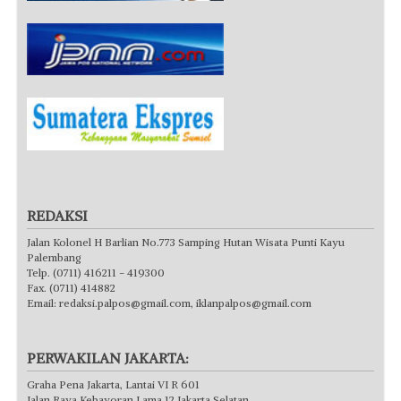
REDAKSI
Jalan Kolonel H Barlian No.773 Samping Hutan Wisata Punti Kayu
Palembang
Telp. (0711) 416211 - 419300
Fax. (0711) 414882
Email:
redaksi.palpos@gmail.com
,
iklanpalpos@gmail.com
PERWAKILAN JAKARTA:
Graha Pena Jakarta, Lantai VI R 601
Jalan Raya Kebayoran Lama 12 Jakarta Selatan