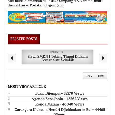
biru muda diamankan di Poslaka Simpang 4 Sukarame, untuk
diserahkan ke Poslaka Polygon. (adi)
RELATED POSTS
11/01/2019
Siswi SMKN 1 Tebing Tinggi Ditikam
Ru
Teman Satu Sekolah
Prev
Next
MOST VIEW ARTICLE
Bakal Dijemput - 53379 Views
Agenda Sepakbola - 48562 Views
Ronda Malam - 46040 Views
Gara-gara Klakson, Hendri Dijebloskan ke Bui - 44465
Views