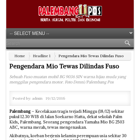
Home
Headline 1
Pengendara Mio Tewas Dilindas Fuso
Pengendara Mio Tewas Dilindas Fuso
Sebuah Fuso muatan mobil BG 9036 SIN warna hijau muda yang
menggilas pengendara motor. Foto Denni/Palembang Pos
Posted by:
admin
19/12/2016
Palembang
– Kecelakaan tragis terjadi Minggu (18/12) sekitar
pukul 12.30 WIB di Jalan Soekarno Hatta, dekat sekolah Palm
Kids, Palembang. Seorang pengendara Yamaha Mio BG 2503
ABC, warna merah, tewas mengenaskan.
Akibatnya, korban berjenis kelamin perempuan usia sekitar 30