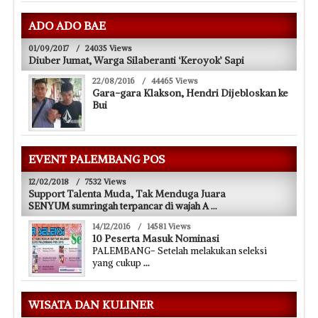
ADO ADO BAE
01/09/2017
/
24035 Views
Diuber Jumat, Warga Silaberanti ‘Keroyok’ Sapi
22/08/2016
/
44465 Views
Gara-gara Klakson, Hendri Dijebloskan ke
Bui
EVENT PALEMBANG POS
12/02/2018
/
7532 Views
Support Talenta Muda, Tak Menduga Juara
SENYUM sumringah terpancar di wajah A
...
14/12/2016
/
14581 Views
10 Peserta Masuk Nominasi
PALEMBANG- Setelah melakukan seleksi
yang cukup
...
WISATA DAN KULINER