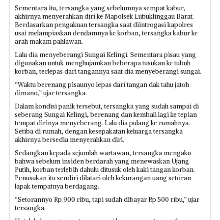
Sementara itu, tersangka yang sebelumnya sempat kabur,
akhirnya menyerahkan diri ke Mapolsek Lubuklinggau Barat.
Berdasarkan pengakuan tersangka saat diintrogasi kapolres
usai melampiaskan dendamnya ke korban, tersangka kabur ke
arah makam pahlawan.
Lalu dia menyeberangi Sungai Kelingi. Sementara pisau yang
digunakan untuk menghujamkan beberapa tusukan ke tubuh
korban, terlepas dari tangannya saat dia menyeberangi sungai.
“Waktu berenang pisaunyo lepas dari tangan dak tahu jatoh
dimano,” ujar tersangka.
Dalam kondisi panik tersebut, tersangka yang sudah sampai di
seberang Sungai Kelingi, berenang dan kembali lagi ke tepian
tempat dirinya menyeberang. Lalu dia pulang ke rumahnya.
Setiba di rumah, dengan kesepakatan keluarga tersangka
akhirnya bersedia menyerahkan diri.
Sedangkan kepada sejumlah wartawan, tersangka mengaku
bahwa sebelum insiden berdarah yang menewaskan Ujang
Putih, korban terlebih dahulu ditusuk oleh kaki tangan korban.
Penusukan itu sendiri dilatari oleh kekurangan uang setoran
lapak tempatnya berdagang.
“Setorannyo Rp 900 ribu, tapi sudah dibayar Rp 500 ribu,” ujar
tersangka.