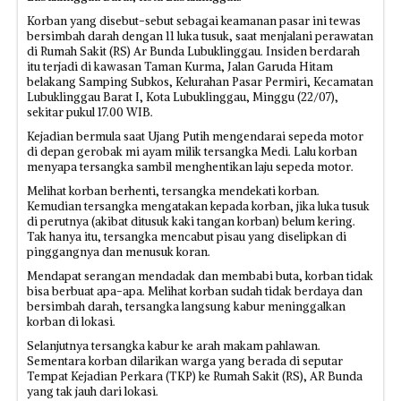
Korban yang disebut-sebut sebagai keamanan pasar ini tewas
bersimbah darah dengan 11 luka tusuk, saat menjalani perawatan
di Rumah Sakit (RS) Ar Bunda Lubuklinggau. Insiden berdarah
itu terjadi di kawasan Taman Kurma, Jalan Garuda Hitam
belakang Samping Subkos, Kelurahan Pasar Permiri, Kecamatan
Lubuklinggau Barat I, Kota Lubuklinggau, Minggu (22/07),
sekitar pukul 17.00 WIB.
Kejadian bermula saat Ujang Putih mengendarai sepeda motor
di depan gerobak mi ayam milik tersangka Medi. Lalu korban
menyapa tersangka sambil menghentikan laju sepeda motor.
Melihat korban berhenti, tersangka mendekati korban.
Kemudian tersangka mengatakan kepada korban, jika luka tusuk
di perutnya (akibat ditusuk kaki tangan korban) belum kering.
Tak hanya itu, tersangka mencabut pisau yang diselipkan di
pinggangnya dan menusuk koran.
Mendapat serangan mendadak dan membabi buta, korban tidak
bisa berbuat apa-apa. Melihat korban sudah tidak berdaya dan
bersimbah darah, tersangka langsung kabur meninggalkan
korban di lokasi.
Selanjutnya tersangka kabur ke arah makam pahlawan.
Sementara korban dilarikan warga yang berada di seputar
Tempat Kejadian Perkara (TKP) ke Rumah Sakit (RS), AR Bunda
yang tak jauh dari lokasi.