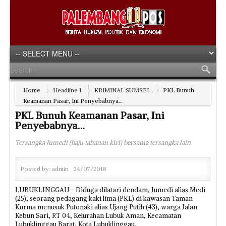
Home
Headline 1
KRIMINAL SUMSEL
PKL Bunuh
Keamanan Pasar, Ini Penyebabnya…
PKL Bunuh Keamanan Pasar, Ini
Penyebabnya…
Tersangka Jumedi (baju tahanan kiri) bersama tersangka lain
Posted by:
admin
24/07/2018
LUBUKLINGGAU - Diduga dilatari dendam, Jumedi alias Medi
(25), seorang pedagang kaki lima (PKL) di kawasan Taman
Kurma menusuk Putonaki alias Ujang Putih (43), warga Jalan
Kebun Sari, RT 04, Kelurahan Lubuk Aman, Kecamatan
Lubuklinggau Barat, Kota Lubuklinggau.