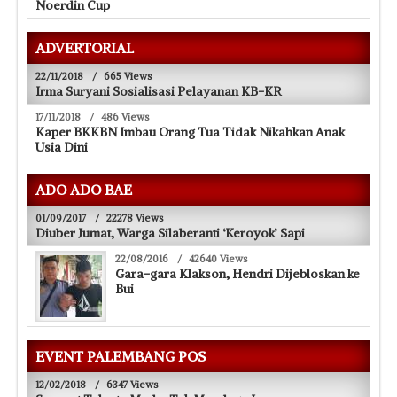
Noerdin Cup
ADVERTORIAL
22/11/2018
/
665 Views
Irma Suryani Sosialisasi Pelayanan KB-KR
17/11/2018
/
486 Views
Kaper BKKBN Imbau Orang Tua Tidak Nikahkan Anak
Usia Dini
ADO ADO BAE
01/09/2017
/
22278 Views
Diuber Jumat, Warga Silaberanti ‘Keroyok’ Sapi
22/08/2016
/
42640 Views
Gara-gara Klakson, Hendri Dijebloskan ke
Bui
EVENT PALEMBANG POS
12/02/2018
/
6347 Views