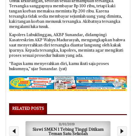
Untuk kekurangan, setoran sesuai kemampuan tersangka.
Tersangka sanggupnya membayar Rp 100 ribu, tetapi kaki
tangan korban memaksa meminta Rp 200 ribu. Karena
tersangka tidak sedia membayar sejumlah uang yang diminta,
kaki tangan korban menusuk tersangka. Akibatnya tersangka
mengalami luka tusuk.
Kapolres Lubuklinggau, AKBP Sunandar, didampingi
Kasatreskrim AKP Wahyu Madurasyah, mengungkapkan bahwa
saat menyerahkan diri tersangka diantar langsung oleh kakak
iparnya. Kepada tersangka, kapolres, meminta agar mengikuti
proses sesuai prosedur hukum yang ada.
“Bagus kamu menyerahkan diri, kamu ikuti saja proses
hukumnya,” ujar Sunandar. (yat)
RELATED POSTS
11/01/2019
Siswi SMKN 1 Tebing Tinggi Ditikam
Satu B
Teman Satu Sekolah