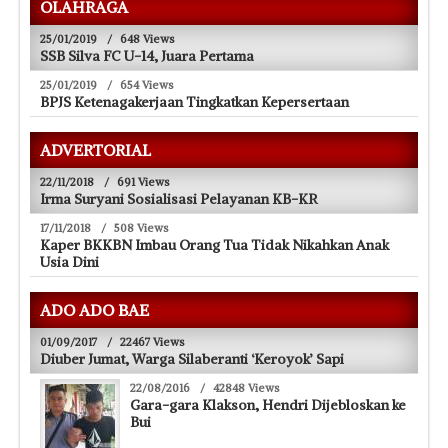
OLAHRAGA
25/01/2019
/
648 Views
SSB Silva FC U-14, Juara Pertama
25/01/2019
/
654 Views
BPJS Ketenagakerjaan Tingkatkan Kepersertaan
ADVERTORIAL
22/11/2018
/
691 Views
Irma Suryani Sosialisasi Pelayanan KB-KR
17/11/2018
/
508 Views
Kaper BKKBN Imbau Orang Tua Tidak Nikahkan Anak
Usia Dini
ADO ADO BAE
01/09/2017
/
22467 Views
Diuber Jumat, Warga Silaberanti ‘Keroyok’ Sapi
22/08/2016
/
42848 Views
Gara-gara Klakson, Hendri Dijebloskan ke
Bui