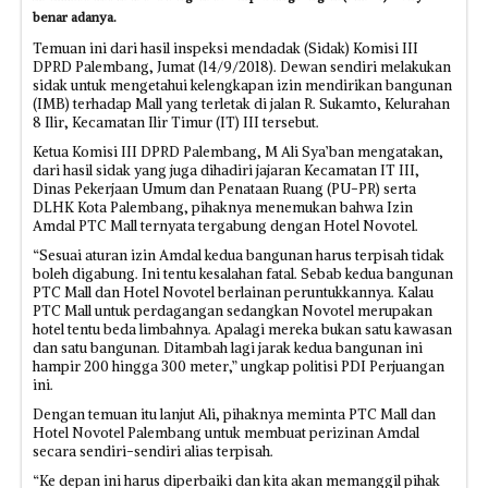
benar adanya.
Temuan ini dari hasil inspeksi mendadak (Sidak) Komisi III
DPRD Palembang, Jumat (14/9/2018). Dewan sendiri melakukan
sidak untuk mengetahui kelengkapan izin mendirikan bangunan
(IMB) terhadap Mall yang terletak di jalan R. Sukamto, Kelurahan
8 Ilir, Kecamatan Ilir Timur (IT) III tersebut.
Ketua Komisi III DPRD Palembang, M Ali Sya’ban mengatakan,
dari hasil sidak yang juga dihadiri jajaran Kecamatan IT III,
Dinas Pekerjaan Umum dan Penataan Ruang (PU-PR) serta
DLHK Kota Palembang, pihaknya menemukan bahwa Izin
Amdal PTC Mall ternyata tergabung dengan Hotel Novotel.
“Sesuai aturan izin Amdal kedua bangunan harus terpisah tidak
boleh digabung. Ini tentu kesalahan fatal. Sebab kedua bangunan
PTC Mall dan Hotel Novotel berlainan peruntukkannya. Kalau
PTC Mall untuk perdagangan sedangkan Novotel merupakan
hotel tentu beda limbahnya. Apalagi mereka bukan satu kawasan
dan satu bangunan. Ditambah lagi jarak kedua bangunan ini
hampir 200 hingga 300 meter,” ungkap politisi PDI Perjuangan
ini.
Dengan temuan itu lanjut Ali, pihaknya meminta PTC Mall dan
Hotel Novotel Palembang untuk membuat perizinan Amdal
secara sendiri-sendiri alias terpisah.
“Ke depan ini harus diperbaiki dan kita akan memanggil pihak