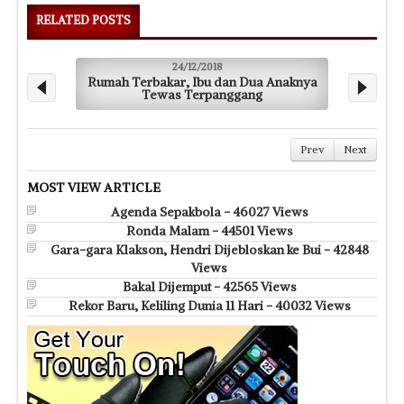
RELATED POSTS
24/12/2018
Rumah Terbakar, Ibu dan Dua Anaknya
Bup
Tewas Terpanggang
Prev
Next
MOST VIEW ARTICLE
Agenda Sepakbola - 46027 Views
Ronda Malam - 44501 Views
Gara-gara Klakson, Hendri Dijebloskan ke Bui - 42848
Views
Bakal Dijemput - 42565 Views
Rekor Baru, Keliling Dunia 11 Hari - 40032 Views