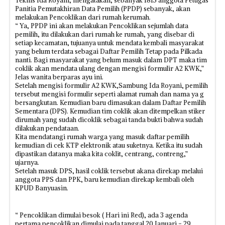
Teknis Ida Royani, mengatakan, sebanyak 1815 anggota Petugas
Panitia Pemutakhiran Data Pemilih (PPDP) sebanyak, akan
melakukan Pencoklikan dari rumah kerumah.
“ Ya, PPDP ini akan melakukan Pencoklikan sejumlah data
pemilih, itu dilakukan dari rumah ke rumah, yang disebar di
setiap kecamatan, tujuanya untuk mendata kembali masyarakat
yang belum terdata sebagai Daftar Pemilih Tetap pada Pilkada
nanti. Bagi masyarakat yang belum masuk dalam DPT maka tim
coklik akan mendata ulang dengan mengisi formulir A2 KWK,”
Jelas wanita berparas ayu ini.
Setelah mengisi formulir A2 KWK,Sambung Ida Royani, pemilih
tersebut mengisi formulir seperti alamat rumah dan nama ya g
bersangkutan. Kemudian baru dimasukan dalam Daftar Pemilih
Sementara (DPS). Kemudian tim coklik akan ditempelkan stiker
dirumah yang sudah dicoklik sebagai tanda bukti bahwa sudah
dilakukan pendataan.
Kita mendatangi rumah warga yang masuk daftar pemilih
kemudian di cek KTP elektronik atau suketnya. Ketika itu sudah
dipastikan datanya maka kita coklit, centrang, contreng,”
ujarnya.
Setelah masuk DPS, hasil coklik tersebut akana direkap melalui
anggota PPS dan PPK, baru kemudian direkap kembali oleh
KPUD Banyuasin.
“ Pencoklikan dimulai besok ( Hari ini Red), ada 3 agenda
pertama pencoklikan dimulai pada tanggal 20 Januari - 29