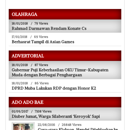
OLAHRAGA
18/01/2018
/
79 Views
Rahmad Darmawan Rendam Konate Cs
17/01/2018
/
69 Views
Berhasrat Tampil di Asian Games
ADVERTORIAL
18/01/2018
/
87 Views
Gubernur Puji Keberhasilan OKU Timur-Kabupaten
Muda dengan Berbagai Penghargaan
18/01/2018
/
86 Views
DPRD Muba Lakukan RDP dengan Honor K2
ADO ADO BAE
01/09/2017
/
7108 Views
Diuber Jumat, Warga Silaberanti ‘Keroyok’ Sapi
22/08/2016
/
26848 Views
Gara-gara Klakson, Hendri Dijebloskan ke