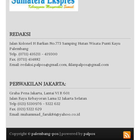
REDAKSI
Jalan Kolonel H Barlian No.773 Samping Hutan Wisata Punti Kayu
Palembang
Telp. (0711) 416211 - 419300
Fax. (0711) 414882
Email:
redaksi.palpos@gmail.com
,
iklanpalpos@gmail.com
PERWAKILAN JAKARTA:
Graha Pena Jakarta, Lantai VI R 601
Jalan Raya Kebayoran Lama 12 Jakarta Selatan
Telp (021) 5330976 - 5322 632
Fax. (021) 5322 629
Email:
muhammad_faruk84@yahoo.co.id
Copyright ©
palembang-pos
| powered by
palpos