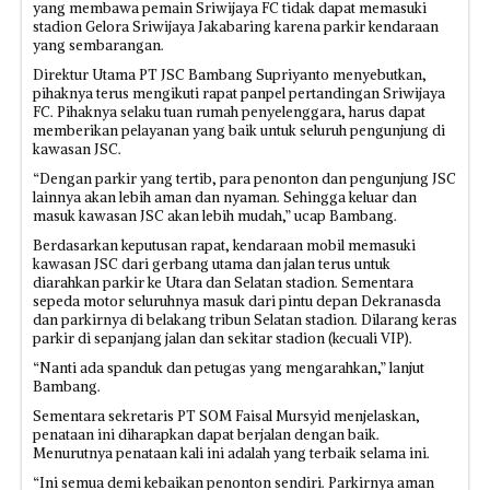
yang membawa pemain Sriwijaya FC tidak dapat memasuki
stadion Gelora Sriwijaya Jakabaring karena parkir kendaraan
yang sembarangan.
Direktur Utama PT JSC Bambang Supriyanto menyebutkan,
pihaknya terus mengikuti rapat panpel pertandingan Sriwijaya
FC. Pihaknya selaku tuan rumah penyelenggara, harus dapat
memberikan pelayanan yang baik untuk seluruh pengunjung di
kawasan JSC.
“Dengan parkir yang tertib, para penonton dan pengunjung JSC
lainnya akan lebih aman dan nyaman. Sehingga keluar dan
masuk kawasan JSC akan lebih mudah,” ucap Bambang.
Berdasarkan keputusan rapat, kendaraan mobil memasuki
kawasan JSC dari gerbang utama dan jalan terus untuk
diarahkan parkir ke Utara dan Selatan stadion. Sementara
sepeda motor seluruhnya masuk dari pintu depan Dekranasda
dan parkirnya di belakang tribun Selatan stadion. Dilarang keras
parkir di sepanjang jalan dan sekitar stadion (kecuali VIP).
“Nanti ada spanduk dan petugas yang mengarahkan,” lanjut
Bambang.
Sementara sekretaris PT SOM Faisal Mursyid menjelaskan,
penataan ini diharapkan dapat berjalan dengan baik.
Menurutnya penataan kali ini adalah yang terbaik selama ini.
“Ini semua demi kebaikan penonton sendiri. Parkirnya aman