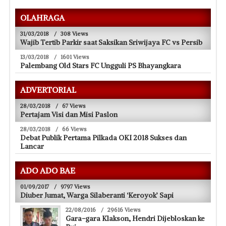
OLAHRAGA
31/03/2018
/
308 Views
Wajib Tertib Parkir saat Saksikan Sriwijaya FC vs Persib
13/03/2018
/
1601 Views
Palembang Old Stars FC Ungguli PS Bhayangkara
ADVERTORIAL
28/03/2018
/
67 Views
Pertajam Visi dan Misi Paslon
28/03/2018
/
66 Views
Debat Publik Pertama Pilkada OKI 2018 Sukses dan
Lancar
ADO ADO BAE
01/09/2017
/
9797 Views
Diuber Jumat, Warga Silaberanti ‘Keroyok’ Sapi
22/08/2016
/
29616 Views
Gara-gara Klakson, Hendri Dijebloskan ke