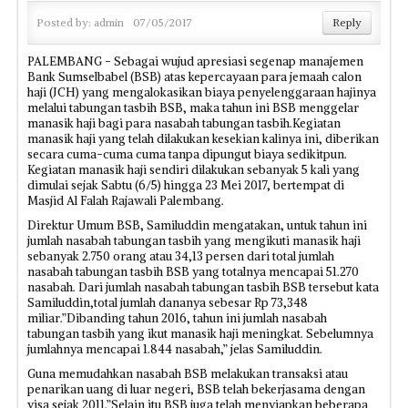
Posted by:
admin
07/05/2017
Reply
PALEMBANG - Sebagai wujud apresiasi segenap manajemen
Bank Sumselbabel (BSB) atas kepercayaan para jemaah calon
haji (JCH) yang mengalokasikan biaya penyelenggaraan hajinya
melalui tabungan tasbih BSB, maka tahun ini BSB menggelar
manasik haji bagi para nasabah tabungan tasbih.Kegiatan
manasik haji yang telah dilakukan kesekian kalinya ini, diberikan
secara cuma-cuma cuma tanpa dipungut biaya sedikitpun.
Kegiatan manasik haji sendiri dilakukan sebanyak 5 kali yang
dimulai sejak Sabtu (6/5) hingga 23 Mei 2017, bertempat di
Masjid Al Falah Rajawali Palembang.
Direktur Umum BSB, Samiluddin mengatakan, untuk tahun ini
jumlah nasabah tabungan tasbih yang mengikuti manasik haji
sebanyak 2.750 orang atau 34,13 persen dari total jumlah
nasabah tabungan tasbih BSB yang totalnya mencapai 51.270
nasabah. Dari jumlah nasabah tabungan tasbih BSB tersebut kata
Samiluddin,total jumlah dananya sebesar Rp 73,348
miliar.”Dibanding tahun 2016, tahun ini jumlah nasabah
tabungan tasbih yang ikut manasik haji meningkat. Sebelumnya
jumlahnya mencapai 1.844 nasabah,” jelas Samiluddin.
Guna memudahkan nasabah BSB melakukan transaksi atau
penarikan uang di luar negeri, BSB telah bekerjasama dengan
visa sejak 2011.”Selain itu BSB juga telah menyiapkan beberapa