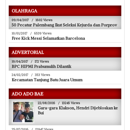
OLAHRAGA
09/04/2017
/
1602 Views
50 Pecatur Palembang Ikut Seleksi Kejurda dan Porprov
10/01/2017
/
6539 Views
Free Kick Messi Selamatkan Barcelona
ADVERTORIAL
19/04/2017
/
172 Views
BPC HIPMI Prabumulih Dilantik
24/02/2017
/
353 Views
Kecamatan Tanjung Batu Juara Umum
ADO ADO BAE
22/08/2016
/
13245 Views
Gara-gara Klakson, Hendri Dijebloskan ke
Bui
25/07/2016
/
12947 Views