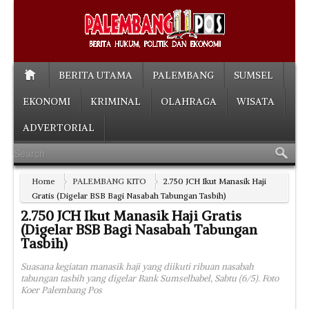
BERITA UTAMA
PALEMBANG
SUMSEL
EKONOMI
KRIMINAL
OLAHRAGA
WISATA
ADVERTORIAL
Home
PALEMBANG KITO
2.750 JCH Ikut Manasik Haji
Gratis (Digelar BSB Bagi Nasabah Tabungan Tasbih)
2.750 JCH Ikut Manasik Haji Gratis
(Digelar BSB Bagi Nasabah Tabungan
Tasbih)
Suasana kegiatan manasik haji yang diikuti ribuan nasabah
tabungan tasbih yang digelar Bank Sumselbabel, Sabtu (6/5). Foto
Koer Palembang Pos