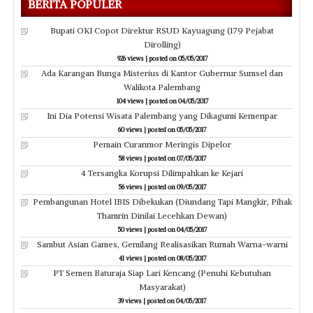
BERITA POPULER
Bupati OKI Copot Direktur RSUD Kayuagung (179 Pejabat
Dirolling)
926 views
|
posted on 05/05/2017
Ada Karangan Bunga Misterius di Kantor Gubernur Sumsel dan
Walikota Palembang
104 views
|
posted on 04/05/2017
Ini Dia Potensi Wisata Palembang yang Dikagumi Kemenpar
60 views
|
posted on 05/05/2017
Pemain Curanmor Meringis Dipelor
58 views
|
posted on 07/05/2017
4 Tersangka Korupsi Dilimpahkan ke Kejari
56 views
|
posted on 09/05/2017
Pembangunan Hotel IBIS Dibekukan (Diundang Tapi Mangkir, Pihak
Thamrin Dinilai Lecehkan Dewan)
50 views
|
posted on 04/05/2017
Sambut Asian Games, Gemilang Realisasikan Rumah Warna-warni
41 views
|
posted on 08/05/2017
PT Semen Baturaja Siap Lari Kencang (Penuhi Kebutuhan
Masyarakat)
39 views
|
posted on 04/05/2017