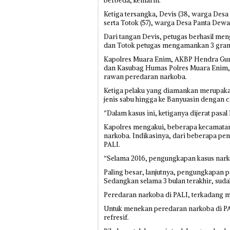
berbeda, kemarin.
Ketiga tersangka, Devis (38, warga Des
serta Totok (57), warga Desa Panta Dewa
Dari tangan Devis, petugas berhasil men
dan Totok petugas mengamankan 3 gram s
Kapolres Muara Enim, AKBP Hendra Gun
dan Kasubag Humas Polres Muara Enim, 
rawan peredaran narkoba.
Ketiga pelaku yang diamankan merupak
jenis sabu hingga ke Banyuasin dengan 
‘’Dalam kasus ini, ketiganya dijerat pasal 
Kapolres mengakui, beberapa kecamatan
narkoba. Indikasinya, dari beberapa pe
PALI.
“Selama 2016, pengungkapan kasus narkob
Paling besar, lanjutnya, pengungkapan p
Sedangkan selama 3 bulan terakhir, suda
Peredaran narkoba di PALI, terkadang 
Untuk menekan peredaran narkoba di PAL
refresif.