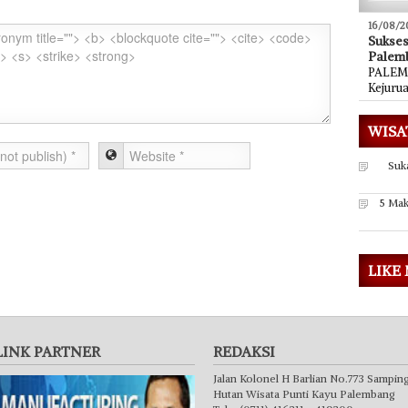
16/08/2
Sukse
Palem
PALEMB
Kejuru
WISA
Suk
5 Mak
LIKE
LINK PARTNER
REDAKSI
Jalan Kolonel H Barlian No.773 Sampin
Hutan Wisata Punti Kayu Palembang