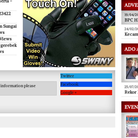
ADVE
 23422
19/04/2
BPC HI
n Sungai
24/02/2
ews
Kecam
 Views
igerebek
ADO 
ws
Twitter
Facebook
e information please
25/07/2
Google +
Rekor 
EVEN