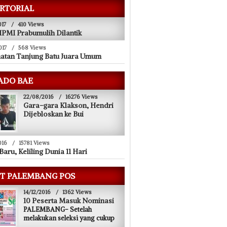
RTORIAL
017
/
410 Views
PMI Prabumulih Dilantik
017
/
568 Views
atan Tanjung Batu Juara Umum
ADO BAE
22/08/2016
/
16276 Views
Gara-gara Klakson, Hendri
Dijebloskan ke Bui
016
/
15781 Views
Baru, Keliling Dunia 11 Hari
T PALEMBANG POS
14/12/2016
/
1362 Views
10 Peserta Masuk Nominasi
PALEMBANG- Setelah
melakukan seleksi yang cukup
...