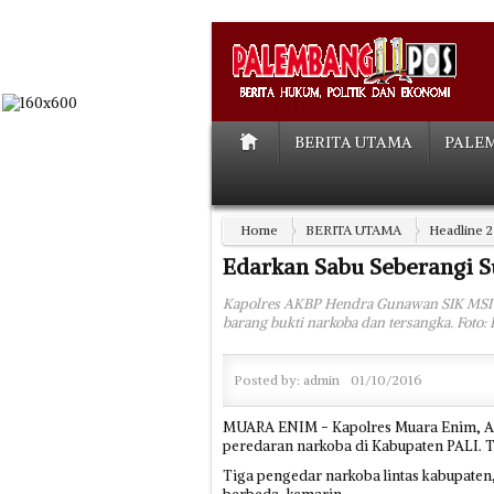
BERITA UTAMA
PALE
Home
BERITA UTAMA
Headline 2
Edarkan Sabu Seberangi S
Kapolres AKBP Hendra Gunawan SIK MSI 
barang bukti narkoba dan tersangka. Foto
Posted by:
admin
01/10/2016
MUARA ENIM - Kapolres Muara Enim, A
peredaran narkoba di Kabupaten PALI. T
Tiga pengedar narkoba lintas kabupaten,