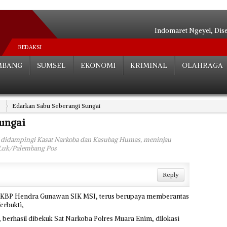
Indomaret Ngeyel, Dis
Relokasi S
REDAKSI
Hutan Be
MBANG
SUMSEL
EKONOMI
KRIMINAL
OLAHRAGA
Angkot Siluma
Tak ada Habisnya**
Palembang Tera
Edarkan Sabu Seberangi Sungai
Tak Perlu Ce
Dua Paslon Lul
ungai
Edarkan Sabu 
didampingi Kasat Narkoba dan Kasubag Humas, meninjau
Bocah SD Tewas Mengenas
: Luk/Palembang Pos
Reply
KBP Hendra Gunawan SIK MSI, terus berupaya memberantas
erbukti,
 berhasil dibekuk Sat Narkoba Polres Muara Enim, dilokasi