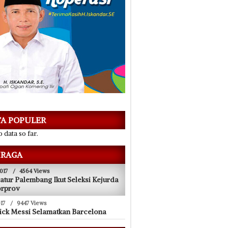
TA POPULER
 data so far.
02/04/2017
RAGA
 Berlubang
Ijazah Palsu, Anggota DPRD OKI
Terancam Dipenjara
017
/
4564 Views
atur Palembang Ikut Seleksi Kejurda
orprov
17
/
9447 Views
ick Messi Selamatkan Barcelona