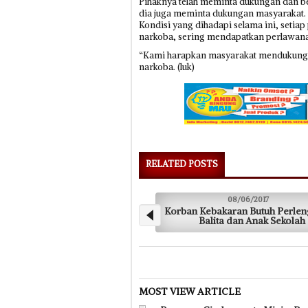
Pihaknya telah meminta dukungan dan bek
dia juga meminta dukungan masyarakat.
Kondisi yang dihadapi selama ini, set
narkoba, sering mendapatkan perlawan
“Kami harapkan masyarakat mendukung 
narkoba. (luk)
RELATED POSTS
08/06/2017
Korban Kebakaran Butuh Perlengkapan
Ba
Balita dan Anak Sekolah
MOST VIEW ARTICLE
Pameran Cinderamata Minim Pes