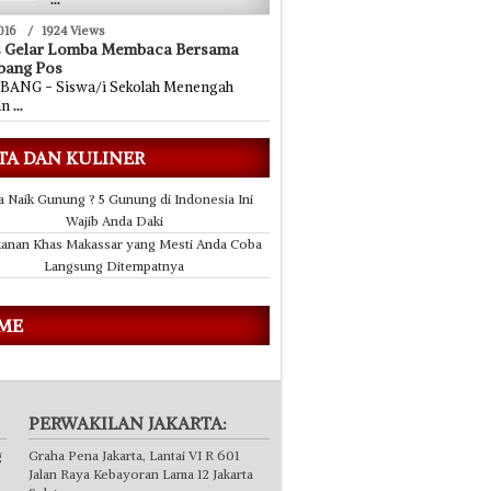
016
/
1924 Views
s Gelar Lomba Membaca Bersama
bang Pos
ANG - Siswa/i Sekolah Menengah
an
...
TA DAN KULINER
a Naik Gunung ? 5 Gunung di Indonesia Ini
Wajib Anda Daki
anan Khas Makassar yang Mesti Anda Coba
Langsung Ditempatnya
 ME
PERWAKILAN JAKARTA:
g
Graha Pena Jakarta, Lantai VI R 601
Jalan Raya Kebayoran Lama 12 Jakarta