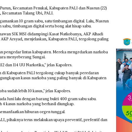
a Purun, Kecamatan Penukal, Kabupaten PALI dan Nasrun (22)
, Kecamatan Talang Ubi, PALI.
gamankan 10 gram sabu, satu timbangan digital. Lalu, Nasrun
abu, timbangan digital serta bong alat hisap sabu.
awan SIK MSI didampingi Kasat Natkobanya, AKP Alhadi
AKP Arsyad, menjelaskan, Kabupaten PALI, tergolong paling
an pengedar lintas kabupaten. Mereka mengedarkan narkoba
cara menyeberang Sungai.
112 dan 114 UU Narkotika,’’ jelas Kapolres.
 di Kabupaten PALI tergolong cukup banyak peredaran
ngungkapan kasus narkoba yang paling banyak di Kabupaten
a sudah lebih 10 kasus,” jelas Kapolres.
ada Juni lalu dengan barang bukti 400 gram sabu sabu.
h 4 kasus narkoba yang berhasil diungkap.
memanfaatkan hiburan orgen tunggal.
I, pihaknya terus melakukan upaya preventif, prefentif dan