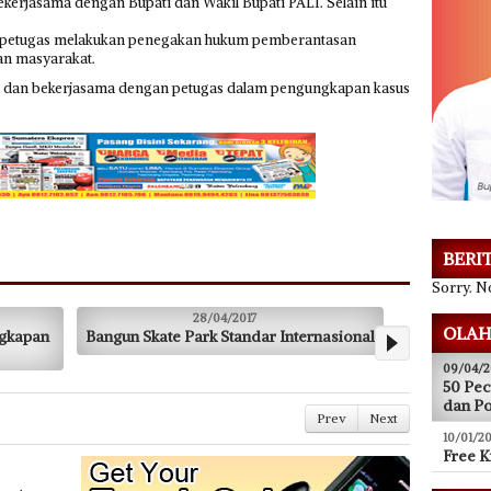
erjasama dengan Bupati dan Wakil Bupati PALI. Selain itu
iap petugas melakukan penegakan hukum pemberantasan
an masyarakat.
dan bekerjasama dengan petugas dalam pengungkapan kasus
BERI
Sorry. No
28/04/2017
03/04/2017
OLAH
ngun Skate Park Standar Internasional
Atap Museum SMB II
09/04/2
50 Pec
dan P
Prev
Next
10/01/20
Free K
erta -