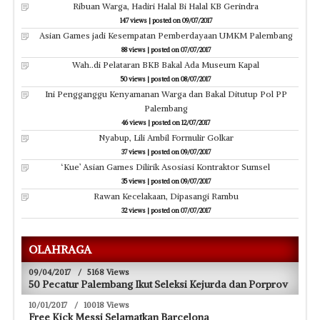
Ribuan Warga, Hadiri Halal Bi Halal KB Gerindra
147 views
|
posted on 09/07/2017
Asian Games jadi Kesempatan Pemberdayaan UMKM Palembang
88 views
|
posted on 07/07/2017
Wah..di Pelataran BKB Bakal Ada Museum Kapal
50 views
|
posted on 08/07/2017
Ini Pengganggu Kenyamanan Warga dan Bakal Ditutup Pol PP
Palembang
46 views
|
posted on 12/07/2017
Nyabup, Lili Ambil Formulir Golkar
37 views
|
posted on 09/07/2017
‘Kue’ Asian Games Dilirik Asosiasi Kontraktor Sumsel
35 views
|
posted on 09/07/2017
Rawan Kecelakaan, Dipasangi Rambu
32 views
|
posted on 07/07/2017
OLAHRAGA
09/04/2017
/
5168 Views
50 Pecatur Palembang Ikut Seleksi Kejurda dan Porprov
10/01/2017
/
10018 Views
Free Kick Messi Selamatkan Barcelona