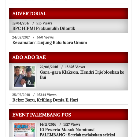
ADVERTORIAL
19/04/2017
/
516 Views
BPC HIPMI Prabumulih Dilantik
24/02/2017
/
660 Views
Kecamatan Tanjung Batu Juara Umum
ADO ADO BAE
22/08/2016
/
16876 Views
Gara-gara Klakson, Hendri Dijebloskan ke
Bui
25/07/2016
/
16344 Views
Rekor Baru, Keliling Dunia 11 Hari
EVENT PALEMBANG POS
14/12/2016
/
1427 Views
10 Peserta Masuk Nominasi
PALEMBANG- Setelah melakukan seleksi