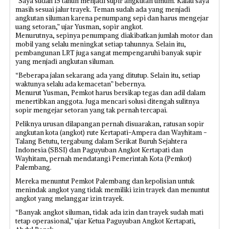
“Saya sudah 15 tahun menjadi supir angkutan umum. Kalau saya
masih sesuai jalur trayek. Teman sudah ada yang menjadi
angkutan siluman karena penumpang sepi dan harus mengejar
uang setoran,” ujar Yusman, sopir angkot.
Menurutnya, sepinya penumpang diakibatkan jumlah motor dan
mobil yang selalu meningkat setiap tahunnya. Selain itu,
pembangunan LRT juga sangat mempengaruhi banyak supir
yang menjadi angkutan siluman.
“Beberapa jalan sekarang ada yang ditutup. Selain itu, setiap
waktunya selalu ada kemacetan” bebernya.
Menurut Yusman, Pemkot harus bersikap tegas dan adil dalam
menertibkan anggota. Juga mencari solusi ditengah sulitnya
sopir mengejar setoran yang tak pernah tercapai.
Peliknya urusan dilapangan pernah disuarakan, ratusan sopir
angkutan kota (angkot) rute Kertapati-Ampera dan Wayhitam -
Talang Betutu, tergabung dalam Serikat Buruh Sejahtera
Indonesia (SBSI) dan Paguyuban Angkot Kertapati dan
Wayhitam, pernah mendatangi Pemerintah Kota (Pemkot)
Palembang.
Mereka menuntut Pemkot Palembang dan kepolisian untuk
menindak angkot yang tidak memiliki izin trayek dan menuntut
angkot yang melanggar izin trayek.
“Banyak angkot siluman, tidak ada izin dan trayek sudah mati
tetap operasional,” ujar Ketua Paguyuban Angkot Kertapati,