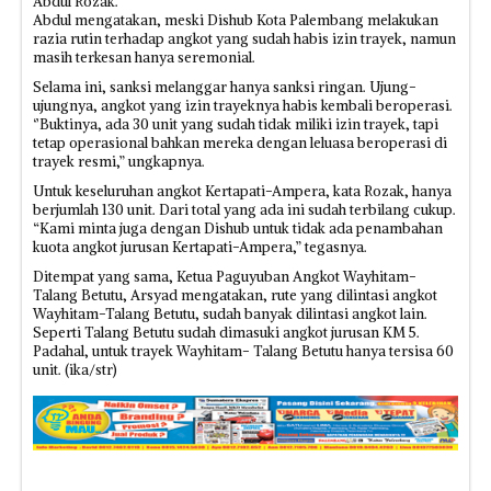
Abdul Rozak.
Abdul mengatakan, meski Dishub Kota Palembang melakukan
razia rutin terhadap angkot yang sudah habis izin trayek, namun
masih terkesan hanya seremonial.
Selama ini, sanksi melanggar hanya sanksi ringan. Ujung-
ujungnya, angkot yang izin trayeknya habis kembali beroperasi.
‘’Buktinya, ada 30 unit yang sudah tidak miliki izin trayek, tapi
tetap operasional bahkan mereka dengan leluasa beroperasi di
trayek resmi,” ungkapnya.
Untuk keseluruhan angkot Kertapati-Ampera, kata Rozak, hanya
berjumlah 130 unit. Dari total yang ada ini sudah terbilang cukup.
“Kami minta juga dengan Dishub untuk tidak ada penambahan
kuota angkot jurusan Kertapati-Ampera,” tegasnya.
Ditempat yang sama, Ketua Paguyuban Angkot Wayhitam-
Talang Betutu, Arsyad mengatakan, rute yang dilintasi angkot
Wayhitam-Talang Betutu, sudah banyak dilintasi angkot lain.
Seperti Talang Betutu sudah dimasuki angkot jurusan KM 5.
Padahal, untuk trayek Wayhitam- Talang Betutu hanya tersisa 60
unit. (ika/str)