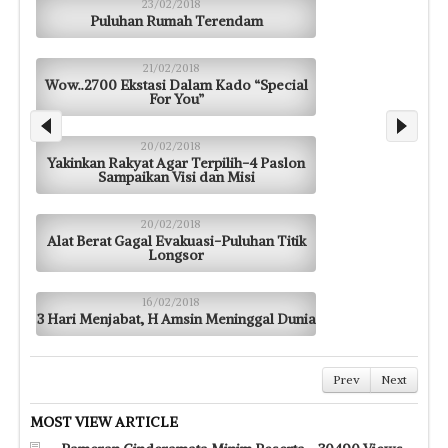
23/02/2018
Puluhan Rumah Terendam
21/02/2018
Wow..2700 Ekstasi Dalam Kado “Special
For You”
20/02/2018
Yakinkan Rakyat Agar Terpilih-4 Paslon
Sampaikan Visi dan Misi
20/02/2018
Alat Berat Gagal Evakuasi-Puluhan Titik
Longsor
16/02/2018
3 Hari Menjabat, H Amsin Meninggal Dunia
Prev
Next
MOST VIEW ARTICLE