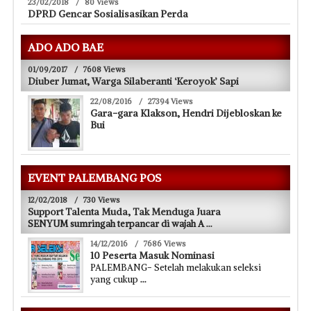
23/02/2018
/
80 Views
DPRD Gencar Sosialisasikan Perda
ADO ADO BAE
01/09/2017
/
7608 Views
Diuber Jumat, Warga Silaberanti ‘Keroyok’ Sapi
22/08/2016
/
27394 Views
Gara-gara Klakson, Hendri Dijebloskan ke
Bui
EVENT PALEMBANG POS
12/02/2018
/
730 Views
Support Talenta Muda, Tak Menduga Juara
SENYUM sumringah terpancar di wajah A
...
14/12/2016
/
7686 Views
10 Peserta Masuk Nominasi
PALEMBANG- Setelah melakukan seleksi
yang cukup
...