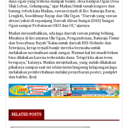
dasa ogan yang terkena dampak banjir, desa kampai Ogan Desa
Ulak Lebar, Gelumpang,” ujar Mailan.Untuk tanah longsor dan
batang roboh kata Mailan, rawan terjadi di Kec Baturaja Barat,
Lengkiti, Sosohbuay Rayap dan Ulu Ogan. “Daerah yang rawan
abrasi yakni di sepanjang Daerah Aliran Sungai (DAS) Sungai
Ogan sampai Perbatasan OKU dan OI,” ujarnya.
Mailan menambahkan, ada juga daerah rawan puting beliung.
Misalnya di Kecamatan Ulu Ogan, Pengandonan, Baturaja Timur
dan Sosoybuay Rayab.”Kalau untuk daerah RSS Holindo dan
Sriwijaya, kerap terjadi banjir mereka berusaha untuk
melakukan normalisasi anak sungai. Namun hal ini masih belum
bisa dilakukan karena terkendala dana. Tetapi kita akan terus
berupaya,” katanya. Mailan menjelaskan, yang sudah dilakukan
pihaknya sampai saat ini selain turun langsung kelapangan juga
melakukan pemberitahuan melalui penyebaran poster, pamplet
dan baleho. (len)
RELATED POSTS