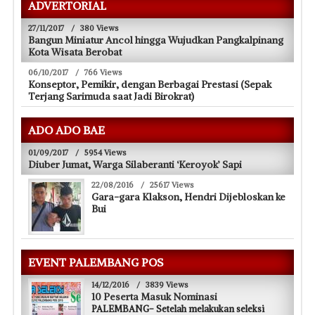
ADVERTORIAL
27/11/2017
/
380 Views
Bangun Miniatur Ancol hingga Wujudkan Pangkalpinang
Kota Wisata Berobat
06/10/2017
/
766 Views
Konseptor, Pemikir, dengan Berbagai Prestasi (Sepak
Terjang Sarimuda saat Jadi Birokrat)
ADO ADO BAE
01/09/2017
/
5954 Views
Diuber Jumat, Warga Silaberanti ‘Keroyok’ Sapi
22/08/2016
/
25617 Views
Gara-gara Klakson, Hendri Dijebloskan ke
Bui
EVENT PALEMBANG POS
14/12/2016
/
3839 Views
10 Peserta Masuk Nominasi
PALEMBANG- Setelah melakukan seleksi