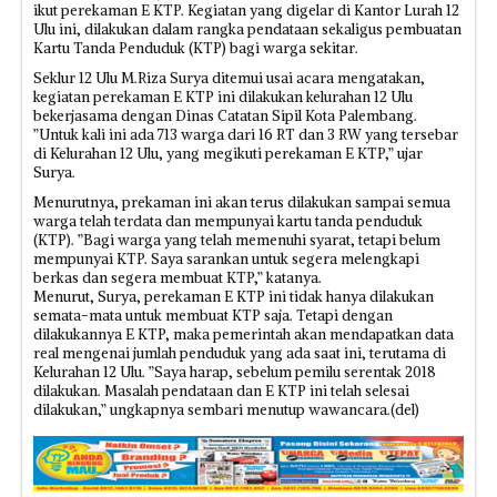
ikut perekaman E KTP. Kegiatan yang digelar di Kantor Lurah 12
Ulu ini, dilakukan dalam rangka pendataan sekaligus pembuatan
Kartu Tanda Penduduk (KTP) bagi warga sekitar.
Seklur 12 Ulu M.Riza Surya ditemui usai acara mengatakan,
kegiatan perekaman E KTP ini dilakukan kelurahan 12 Ulu
bekerjasama dengan Dinas Catatan Sipil Kota Palembang.
”Untuk kali ini ada 713 warga dari 16 RT dan 3 RW yang tersebar
di Kelurahan 12 Ulu, yang megikuti perekaman E KTP,” ujar
Surya.
Menurutnya, prekaman ini akan terus dilakukan sampai semua
warga telah terdata dan mempunyai kartu tanda penduduk
(KTP). ”Bagi warga yang telah memenuhi syarat, tetapi belum
mempunyai KTP. Saya sarankan untuk segera melengkapi
berkas dan segera membuat KTP,” katanya.
Menurut, Surya, perekaman E KTP ini tidak hanya dilakukan
semata-mata untuk membuat KTP saja. Tetapi dengan
dilakukannya E KTP, maka pemerintah akan mendapatkan data
real mengenai jumlah penduduk yang ada saat ini, terutama di
Kelurahan 12 Ulu. ”Saya harap, sebelum pemilu serentak 2018
dilakukan. Masalah pendataan dan E KTP ini telah selesai
dilakukan,” ungkapnya sembari menutup wawancara.(del)