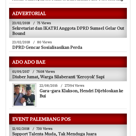
ADVERTORIAL
23/02/2018
/
75 Views
Sekretariat dan IKATRI Anggota DPRD Sumsel Gelar Out
Bound
23/02/2018
/
80 Views
DPRD Gencar Sosialisasikan Perda
ADO ADO BAE
01/09/2017
/
7608 Views
Diuber Jumat, Warga Silaberanti ‘Keroyok’ Sapi
22/08/2016
/
27394 Views
Gara-gara Klakson, Hendri Dijebloskan ke
Bui
EVENT PALEMBANG POS
12/02/2018
/
730 Views
Support Talenta Muda, Tak Menduga Juara