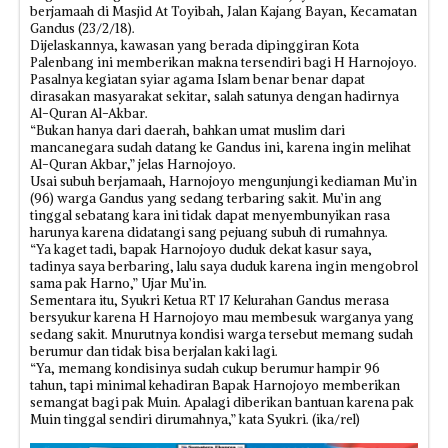
berjamaah di Masjid At Toyibah, Jalan Kajang Bayan, Kecamatan
Gandus (23/2/18).
Dijelaskannya, kawasan yang berada dipinggiran Kota
Palenbang ini memberikan makna tersendiri bagi H Harnojoyo.
Pasalnya kegiatan syiar agama Islam benar benar dapat
dirasakan masyarakat sekitar, salah satunya dengan hadirnya
Al-Quran Al-Akbar.
“Bukan hanya dari daerah, bahkan umat muslim dari
mancanegara sudah datang ke Gandus ini, karena ingin melihat
Al-Quran Akbar,” jelas Harnojoyo.
Usai subuh berjamaah, Harnojoyo mengunjungi kediaman Mu’in
(96) warga Gandus yang sedang terbaring sakit. Mu’in ang
tinggal sebatang kara ini tidak dapat menyembunyikan rasa
harunya karena didatangi sang pejuang subuh di rumahnya.
“Ya kaget tadi, bapak Harnojoyo duduk dekat kasur saya,
tadinya saya berbaring, lalu saya duduk karena ingin mengobrol
sama pak Harno,” Ujar Mu’in.
Sementara itu, Syukri Ketua RT 17 Kelurahan Gandus merasa
bersyukur karena H Harnojoyo mau membesuk warganya yang
sedang sakit. Mnurutnya kondisi warga tersebut memang sudah
berumur dan tidak bisa berjalan kaki lagi.
“Ya, memang kondisinya sudah cukup berumur hampir 96
tahun, tapi minimal kehadiran Bapak Harnojoyo memberikan
semangat bagi pak Muin. Apalagi diberikan bantuan karena pak
Muin tinggal sendiri dirumahnya,” kata Syukri. (ika/rel)