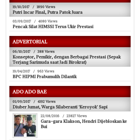
19/10/2017
/
1890 Views
Putri Incar Final, Putra Patok Juara
03/09/2017
/
4080 Views
Pencak Silat HIMSSI Terus Ukir Prestasi
ADVERTORIAL
06/10/2017
/
388 Views
Konseptor, Pemikir, dengan Berbagai Prestasi (Sepak
Terjang Sarimuda saat Jadi Birokrat)
19/04/2017
/
963 Views
BPC HIPMI Prabumulih Dilantik
ADO ADO BAE
01/09/2017
/
4192 Views
Diuber Jumat, Warga Silaberanti ‘Keroyok’ Sapi
22/08/2016
/
23827 Views
Gara-gara Klakson, Hendri Dijebloskan ke
Bui