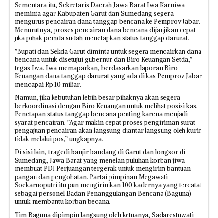
Sementara itu, Sekretaris Daerah Jawa Barat Iwa Karniwa
meminta agar Kabupaten Garut dan Sumedang segera
mengurus pencairan dana tanggap bencana ke Pemprov Jabar.
Menurutnya, proses pencairan dana bencana dijanjikan cepat
jika pihak pemda sudah menetapkan status tanggap darurat.
”Bupati dan Sekda Garut diminta untuk segera mencairkan dana
bencana untuk disetujui gubernur dan Biro Keuangan Setda,”
tegas Iwa. Iwa memaparkan, berdasarkan laporan Biro
Keuangan dana tanggap darurat yang ada di kas Pemprov Jabar
mencapai Rp 10 miliar.
Namun, jika kebutuhan lebih besar pihaknya akan segera
berkoordinasi dengan Biro Keuangan untuk melihat posisi kas.
Penetapan status tanggap bencana penting karena menjadi
syarat pencairan. ”Agar makin cepat proses pengiriman surat
pengajuan pencairan akan langsung diantar langsung oleh kurir
tidak melalui pos,” ungkapnya.
Di sisi lain, tragedi banjir bandang di Garut dan longsor di
Sumedang, Jawa Barat yang menelan puluhan korban jiwa
membuat PDI Perjuangan tergerak untuk mengirim bantuan
pangan dan pengobatan. Partai pimpinan Megawati
Soekarnoputri itu pun mengirimkan 100 kadernya yang tercatat
sebagai personel Badan Penanggulangan Bencana (Baguna)
untuk membantu korban becana.
Tim Baguna dipimpin langsung oleh ketuanya, Sadarestuwati