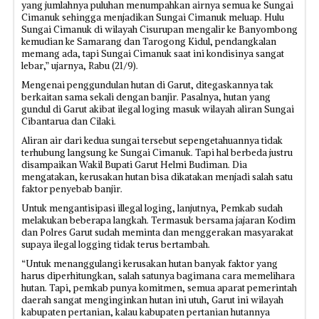
yang jumlahnya puluhan menumpahkan airnya semua ke Sungai
Cimanuk sehingga menjadikan Sungai Cimanuk meluap. Hulu
Sungai Cimanuk di wilayah Cisurupan mengalir ke Banyombong
kemudian ke Samarang dan Tarogong Kidul, pendangkalan
memang ada, tapi Sungai Cimanuk saat ini kondisinya sangat
lebar,” ujarnya, Rabu (21/9).
Mengenai penggundulan hutan di Garut, ditegaskannya tak
berkaitan sama sekali dengan banjir. Pasalnya, hutan yang
gundul di Garut akibat ilegal loging masuk wilayah aliran Sungai
Cibantarua dan Cilaki.
Aliran air dari kedua sungai tersebut sepengetahuannya tidak
terhubung langsung ke Sungai Cimanuk. Tapi hal berbeda justru
disampaikan Wakil Bupati Garut Helmi Budiman. Dia
mengatakan, kerusakan hutan bisa dikatakan menjadi salah satu
faktor penyebab banjir.
Untuk mengantisipasi illegal loging, lanjutnya, Pemkab sudah
melakukan beberapa langkah. Termasuk bersama jajaran Kodim
dan Polres Garut sudah meminta dan menggerakan masyarakat
supaya ilegal logging tidak terus bertambah.
“Untuk menanggulangi kerusakan hutan banyak faktor yang
harus diperhitungkan, salah satunya bagimana cara memelihara
hutan. Tapi, pemkab punya komitmen, semua aparat pemerintah
daerah sangat menginginkan hutan ini utuh, Garut ini wilayah
kabupaten pertanian, kalau kabupaten pertanian hutannya