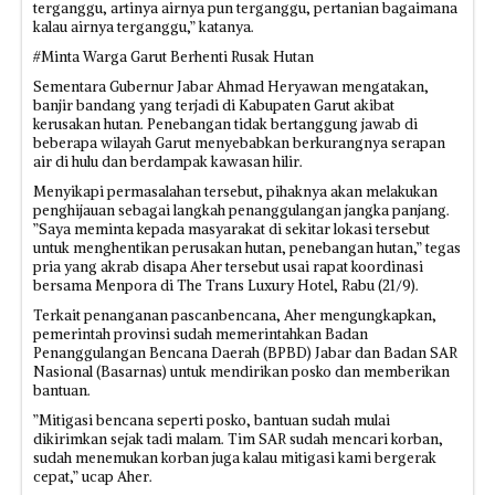
terganggu, artinya airnya pun terganggu, pertanian bagaimana
kalau airnya terganggu,” katanya.
#Minta Warga Garut Berhenti Rusak Hutan
Sementara Gubernur Jabar Ahmad Heryawan mengatakan,
banjir bandang yang terjadi di Kabupaten Garut akibat
kerusakan hutan. Penebangan tidak bertanggung jawab di
beberapa wilayah Garut menyebabkan berkurangnya serapan
air di hulu dan berdampak kawasan hilir.
Menyikapi permasalahan tersebut, pihaknya akan melakukan
penghijauan sebagai langkah penanggulangan jangka panjang.
”Saya meminta kepada masyarakat di sekitar lokasi tersebut
untuk menghentikan perusakan hutan, penebangan hutan,” tegas
pria yang akrab disapa Aher tersebut usai rapat koordinasi
bersama Menpora di The Trans Luxury Hotel, Rabu (21/9).
Terkait penanganan pascanbencana, Aher mengungkapkan,
pemerintah provinsi sudah memerintahkan Badan
Penanggulangan Bencana Daerah (BPBD) Jabar dan Badan SAR
Nasional (Basarnas) untuk mendirikan posko dan memberikan
bantuan.
”Mitigasi bencana seperti posko, bantuan sudah mulai
dikirimkan sejak tadi malam. Tim SAR sudah mencari korban,
sudah menemukan korban juga kalau mitigasi kami bergerak
cepat,” ucap Aher.