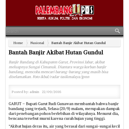
Home
Nasional
Bantah Banjir Akibat Hutan Gundul
Bantah Banjir Akibat Hutan Gundul
Banjir Bandang di Kabupaten Garut, Provinsi Jabar, akibat
meluapnya Sungai Cimanuk. Diantara warga korban banjir
bandang, mencoba mencari barang-barang yang masih bisa
diselamatkan. Foto ikbal/radar tasikmalaya/jpnn
Posted by:
admin
22/09/2016
GARUT – Bupati Garut Rudi Gunawan membantah bahwa banjir
bandang yang terjadi, Selasa (20/9) malam, merupakan dampak
dari penebangan pohon berlebihan di wilayahnya. Menurut dia,
bencana tersebut murni karena curah hujan yang tinggi.
“Akibat hujan deras itu, air yang berasal dari sungai-sungai kecil