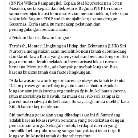
(BNPB) Willem Rampangilei, Kepala Staf Kepresidenan Teten
Masduki, serta Kepala dan Sekretaris Baguna PDIP bersama-
sama meninjau lokasi bencana. Alvian menambahkan, beberapa
waktu lalu Baguna PDIP sudah menjalin kerja sama dengan
Basarnas. Kerja sama itu mencakup pelatihan dan
penanggulangan bencana alam.
#Petakan Daerah Rawan Longsor
Terpisah, Menteri Lingkungan Hidup dan Kehutanan (LHK) Siti
Nurbaya mengatakan akan meneliti kondisi tanah di Sumedang
dan Garut, Jawa Barat yang menyebabkan bencana longsor. Siti
juga meminta derah melakukan inventarisasi lokasi rawan
bencana. Menurut dia, ada banyak penyebab longsor. Bisa
karena kualitas tanah dan faktor lingkungan.
“Ada kawasan rawan longsor karena jenis-jenis tanah tertentu.
Dalam proses geomorfologinya itu nanti kelihatan. Apakah
longsor atau jatuh karena vegetasinya tipis. Itu kelihatan karena
jatuh materialnya ke bawah, itu mulai dari sub soil sampai ke
parent material-nya itu kelihatan. Itu saya lagi minta diteliti,” kata
Siti di kantor kepresidenan.
Siti menduga persoalan yang dihadapi saat ini di Sumedang
adalah karena lokasi rawan bencana yang berdekatan dengan
pemukiman warga. Sebagai contoh, terdapat daerah yang
memiliki beban pohon yang sangat banyak tapi tetap terjadi
longsor. Itu kondisi tanah di daerah tersebut.