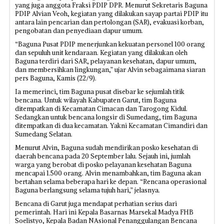
yang juga anggota Fraksi PDIP DPR. Menurut Sekretaris Baguna
PDIP Alvian Veoh, kegiatan yang dilakukan sayap partai PDIP itu
antara lain pencarian dan pertolongan (SAR), evakuasi korban,
pengobatan dan penyediaan dapur umum.
“Baguna Pusat PDIP menerjunkan kekuatan personel 100 orang
dan sepuluh unit kendaraan. Kegiatan yang dilakukan oleh
Baguna terdiri dari SAR, pelayanan kesehatan, dapur umum,
dan membersihkan lingkungan,” ujar Alvin sebagaimana siaran
pers Baguna, Kamis (22/9).
Ia memerinci, tim Baguna pusat disebar ke sejumlah titik
bencana. Untuk wilayah Kabupaten Garut, tim Baguna
ditempatkan di Kecamatan Cimacan dan Tarogong Kidul.
Sedangkan untuk bencana longsir di Sumedang, tim Baguna
ditempatkan di dua kecamatan. Yakni Kecamatan Cimandiri dan
Sumedang Selatan.
Menurut Alvin, Baguna sudah mendirikan posko kesehatan di
daerah bencana pada 20 September lalu. Sejauh ini, jumlah
warga yang berobat di posko pelayanan kesehatan Baguna
mencapai 1.500 orang. Alvin menambahkan, tim Baguna akan
bertahan selama beberapa hari ke depan. “Rencana operasional
Baguna berlangsung selama tujuh hari,” jelasnya.
Bencana di Garut juga mendapat perhatian serius dari
pemerintah. Hari ini Kepala Basarnas Marsekal Madya FHB
Soelistyo, Kepala Badan NAsional Penanggulangan Bencana