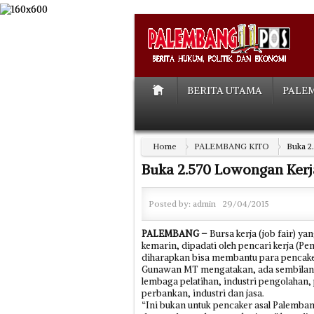
BERITA UTAMA
PALE
Home
PALEMBANG KITO
Buka 2
Buka 2.570 Lowongan Kerj
Posted by:
admin
29/04/2015
PALEMBANG –
Bursa kerja (job fair) y
kemarin, dipadati oleh pencari kerja (P
diharapkan bisa membantu para pencake
Gunawan MT mengatakan, ada sembilan 
lembaga pelatihan, industri pengolahan
perbankan, industri dan jasa.
“Ini bukan untuk pencaker asal Palemban