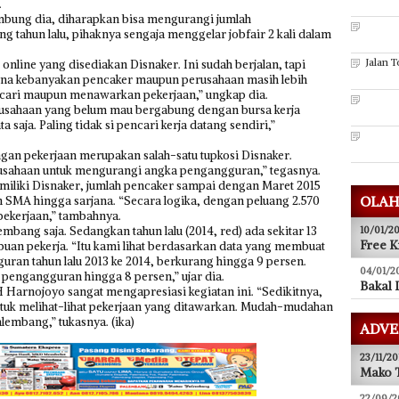
.
mbung dia, diharapkan bisa mengurangi jumlah
g tahun lalu, pihaknya sengaja menggelar jobfair 2 kali dalam
Jalan 
 online yang disediakan Disnaker. Ini sudah berjalan, tapi
na kebanyakan pencaker maupun perusahaan masih lebih
ncari maupun menawarkan pekerjaan,” ungkap dia.
rusahaan yang belum mau bergabung dengan bursa kerja
ta saja. Paling tidak si pencari kerja datang sendiri,”
n pekerjaan merupakan salah-satu tupkosi Disnaker.
usahaan untuk mengurangi angka pengangguran,” tegasnya.
imiliki Disnaker, jumlah pencaker sampai dengan Maret 2015
OLAH
an SMA hingga sarjana. “Secara logika, dengan peluang 2.570
ekerjaan,” tambahnya.
embang saja. Sedangkan tahun lalu (2014, red) ada sekitar 13
10/01/20
Free K
ibuan pekerja. “Itu kami lihat berdasarkan data yang membuat
uran tahun lalu 2013 ke 2014, berkurang hingga 9 persen.
04/01/2
pengangguran hingga 8 persen,” ujar dia.
Bakal 
H Harnojoyo sangat mengapresiasi kegiatan ini. “Sedikitnya,
tuk melihat-lihat pekerjaan yang ditawarkan. Mudah-mudahan
embang,” tukasnya. (ika)
ADVE
23/11/20
Mako T
22/09/2