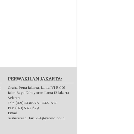
PERWAKILAN JAKARTA:
g
Graha Pena Jakarta, Lantai VI R 601
Jalan Raya Kebayoran Lama 12 Jakarta
Selatan
Telp (021) 5330976 - 5322 632
Fax. (021) 5322 629
Email:
muhammad_faruk84@yahoo.co.id