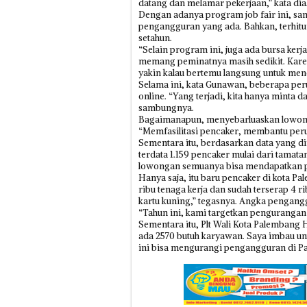
datang dan melamar pekerjaan,” kata dia
Dengan adanya program job fair ini, sa
pengangguran yang ada. Bahkan, terhitun
setahun.
“Selain program ini, juga ada bursa kerja
memang peminatnya masih sedikit. Kare
yakin kalau bertemu langsung untuk me
Selama ini, kata Gunawan, beberapa pe
online. “Yang terjadi, kita hanya minta da
sambungnya.
Bagaimanapun, menyebarluaskan lowonga
“Memfasilitasi pencaker, membantu per
Sementara itu, berdasarkan data yang d
terdata 1.159 pencaker mulai dari tamat
lowongan semuanya bisa mendapatkan p
Hanya saja, itu baru pencaker di kota Pal
ribu tenaga kerja dan sudah terserap 4 r
kartu kuning,” tegasnya. Angka pengangg
“Tahun ini, kami targetkan pengurangan 
Sementara itu, Plt Wali Kota Palembang 
ada 2570 butuh karyawan. Saya imbau un
ini bisa mengurangi pengangguran di Pal