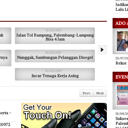
Jadika
Lalu L
ADO 
13/02/2017
uk
Jalan Tol Rampung, Palembang-Lampung
Bisa 4 Jam
10/02/2017
rnya
Nunggak, Sambungan Pelanggan Disegel
25/07/2
Rekor 
03/02/2017
Incar Tenaga Kerja Asing
EVEN
Prev
Next
erta -
16/08/2
Sukse
Palem
 20972