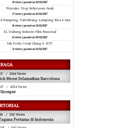
19 views
|
posted on 10/02/2017
Wawako: Stop Kekerasan Anak
17 views
|
posted on 10/02/2017
Tol Rampung, Palembang-Lampung Bisa 4 Jam
16 views
|
posted on 13/02/2017
XL Dukung Industri Film Nasional
13 views
|
posted on 09/02/2017
Tak Perlu Cetak Ulang E-KTP
11 views
|
posted on 13/02/2017
RAGA
17
/
2194 Views
ick Messi Selamatkan Barcelona
017
/
4254 Views
Dijemput
RTORIAL
16
/
392 Views
agana Pertama di Indonesia
016
/
593 Views