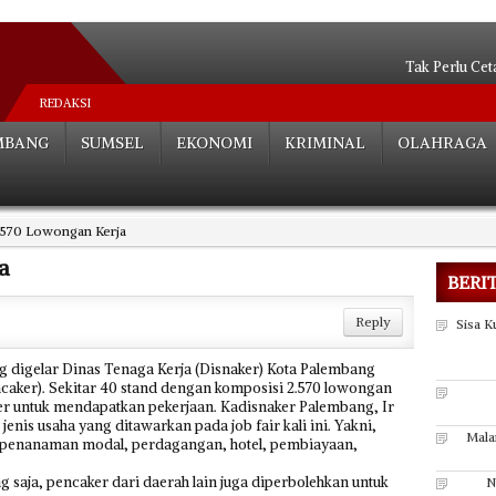
Tak Perlu Ce
Dua Paslon Lul
REDAKSI
Edarkan Sabu 
MBANG
SUMSEL
EKONOMI
KRIMINAL
OLAHRAGA
Ulang Tahun Pa
Tipiskan Gap (Sriwijaya 
Petani Merangka
.570 Lowongan Kerja
Oknum PNS Dishu
Tewas dengan
a
BERI
Nasir Ajukan Pen
Jual Anak Buaya
Reply
Sisa K
ang digelar Dinas Tenaga Kerja (Disnaker) Kota Palembang
encaker). Sekitar 40 stand dengan komposisi 2.570 lowongan
r untuk mendapatkan pekerjaan. Kadisnaker Palembang, Ir
jenis usaha yang
ditawarkan pada job fair kali ini. Yakni,
Mala
, penanaman modal, perdagangan, hotel, pembiayaan,
g saja, pencaker dari daerah lain juga diperbolehkan untuk
N