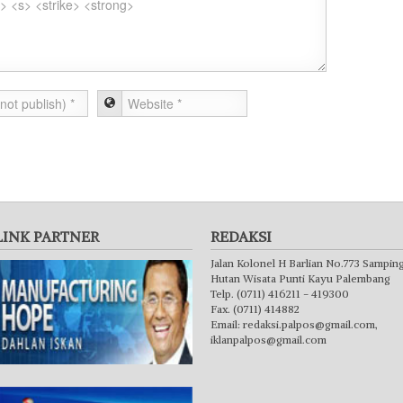
LINK PARTNER
REDAKSI
Jalan Kolonel H Barlian No.773 Sampin
Hutan Wisata Punti Kayu Palembang
Telp. (0711) 416211 - 419300
Fax. (0711) 414882
Email:
redaksi.palpos@gmail.com
,
iklanpalpos@gmail.com