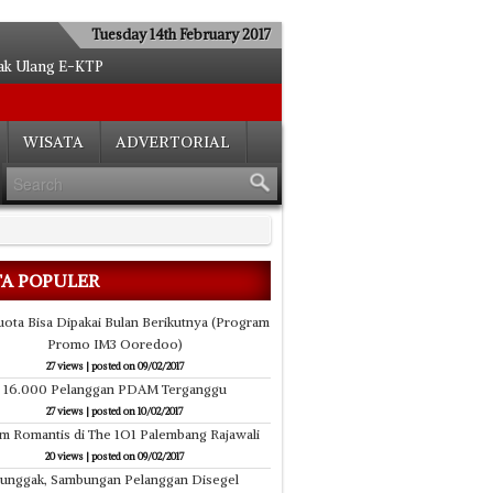
Tuesday 14th February 2017
tak Ulang E-KTP
us Tes Kesehatan
Seberangi Sungai
WISATA
ADVERTORIAL
lpos ke 18 Tahun
FC vs Bhayangkara Surabaya)
p Bandar Diringkus
b Bisnis Sabu-sabu
 10 Luka Tusuk
TA POPULER
angguhan Penahanan
 dan Kucing Hutan
uota Bisa Dipakai Bulan Berikutnya (Program
Promo IM3 Ooredoo)
27 views
|
posted on 09/02/2017
16.000 Pelanggan PDAM Terganggu
27 views
|
posted on 10/02/2017
m Romantis di The 1O1 Palembang Rajawali
20 views
|
posted on 09/02/2017
unggak, Sambungan Pelanggan Disegel