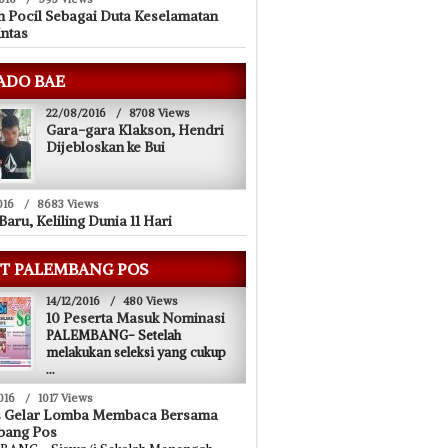
n Pocil Sebagai Duta Keselamatan
intas
ADO BAE
22/08/2016
/
8708 Views
Gara-gara Klakson, Hendri
Dijebloskan ke Bui
016
/
8683 Views
Baru, Keliling Dunia 11 Hari
T PALEMBANG POS
14/12/2016
/
480 Views
10 Peserta Masuk Nominasi
PALEMBANG- Setelah
melakukan seleksi yang cukup
...
016
/
1017 Views
s Gelar Lomba Membaca Bersama
bang Pos