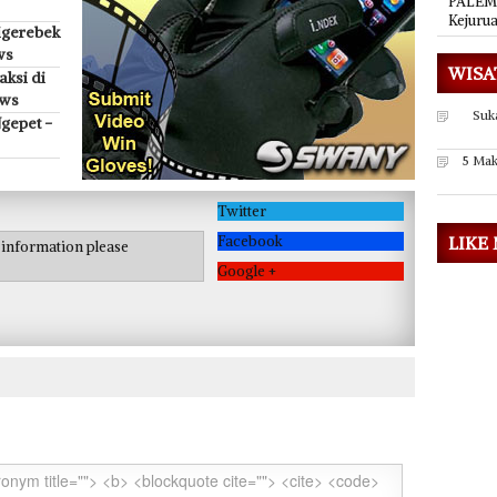
PALEMB
Kejuru
igerebek
ws
WISA
ksi di
ews
Suk
gepet -
5 Mak
Twitter
Facebook
LIKE
e information please
Google +