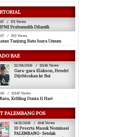
RTORIAL
017
/
172 Views
PMI Prabumulih Dilantik
017
/
353 Views
atan Tanjung Batu Juara Umum
ADO BAE
22/08/2016
/
13245 Views
Gara-gara Klakson, Hendri
Dijebloskan ke Bui
016
/
12947 Views
Baru, Keliling Dunia 11 Hari
T PALEMBANG POS
14/12/2016
/
1041 Views
10 Peserta Masuk Nominasi
PALEMBANG- Setelah