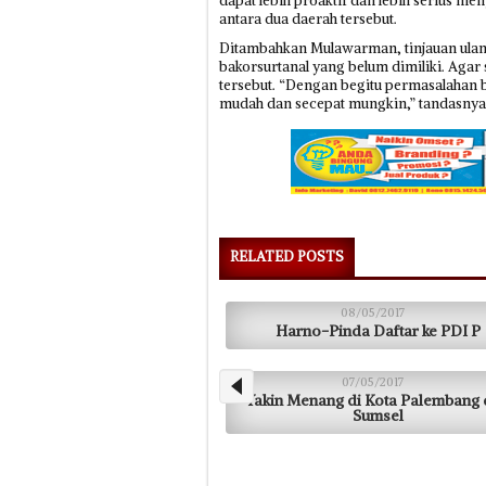
dapat lebih proaktif dan lebih serius me
antara dua daerah tersebut.
Ditambahkan Mulawarman, tinjauan ulang
bakorsurtanal yang belum dimiliki. Aga
tersebut. “Dengan begitu permasalahan 
mudah dan secepat mungkin,” tandasnya.
RELATED POSTS
08/05/2017
Harno-Pinda Daftar ke PDI P
07/05/2017
Yakin Menang di Kota Palembang
Sumsel