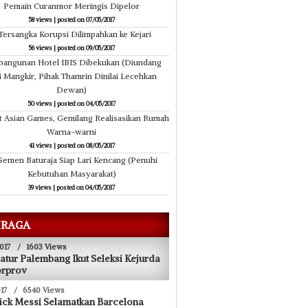
Pemain Curanmor Meringis Dipelor
58 views
|
posted on 07/05/2017
Tersangka Korupsi Dilimpahkan ke Kejari
56 views
|
posted on 09/05/2017
angunan Hotel IBIS Dibekukan (Diundang
i Mangkir, Pihak Thamrin Dinilai Lecehkan
Dewan)
50 views
|
posted on 04/05/2017
 Asian Games, Gemilang Realisasikan Rumah
Warna-warni
41 views
|
posted on 08/05/2017
Semen Baturaja Siap Lari Kencang (Penuhi
Kebutuhan Masyarakat)
39 views
|
posted on 04/05/2017
RAGA
017
/
1603 Views
atur Palembang Ikut Seleksi Kejurda
orprov
17
/
6540 Views
ick Messi Selamatkan Barcelona