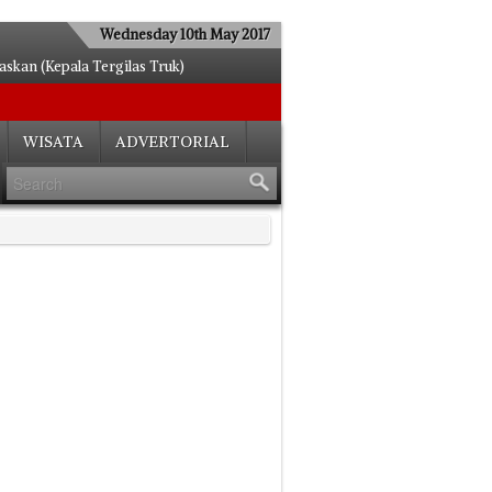
Wednesday 10th May 2017
kan (Kepala Tergilas Truk)
egel Mantan Karyawannya
etengah Hati
WISATA
ADVERTORIAL
si Menjamur
n Kejar Setoran
Aksi Gepeng dan Anjal
pkan Zona Parkir
tak Ulang E-KTP
us Tes Kesehatan
Seberangi Sungai