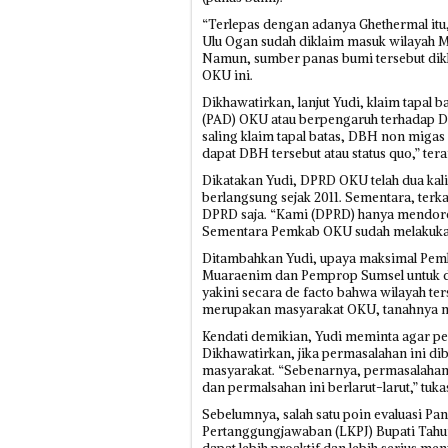
“Terlepas dengan adanya Ghethermal it
Ulu Ogan sudah diklaim masuk wilayah 
Namun, sumber panas bumi tersebut dikl
OKU ini.
Dikhawatirkan, lanjut Yudi, klaim tapal
(PAD) OKU atau berpengaruh terhadap D
saling klaim tapal batas, DBH non mig
dapat DBH tersebut atau status quo,” ter
Dikatakan Yudi, DPRD OKU telah dua kali
berlangsung sejak 2011. Sementara, terka
DPRD saja. “Kami (DPRD) hanya mendoro
Sementara Pemkab OKU sudah melakukan u
Ditambahkan Yudi, upaya maksimal Pem
Muaraenim dan Pemprop Sumsel untuk dite
yakini secara de facto bahwa wilayah t
merupakan masyarakat OKU, tanahnya m
Kendati demikian, Yudi meminta agar per
Dikhawatirkan, jika permasalahan ini di
masyarakat. “Sebenarnya, permasalahan i
dan permalsahan ini berlarut-larut,” tuka
Sebelumnya, salah satu poin evaluasi P
Pertanggungjawaban (LKPJ) Bupati Tahun