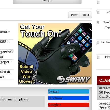
4 
Prev
Next
Pemb
Tap
erta -
 22554
Sambut
igerebek
ws
PT 
gepet -
ksi di
ews
OLAH
09/04/2
Twitter
50 Pec
dan P
Facebook
e information please
10/01/20
Google +
Free K