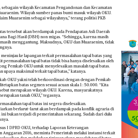
u, sebagain wilayah Kecamatan Pengandonan dan Kecamatan
Muaraenim. Wilayah sumber panas bumi masuk wilayah OKU.
aim Muaraenim sebagai wilayahnya,” terang politisi PKB
 batas tersebut akan berdampak pada Pendapatan Asli Daerah
ana Bagi Hasil (DBH) non migas. “Sehingga, karena masih
as masih menggantung. Maksudnya, OKU dan Muaraenim, tidak
angnya.
 meninjau ke lapangan terkait permasalahan tapal batas yang
it permasalahan tapal batas tidak bisa hanya diselesaikan oleh
ng Pemkab OKU untuk menyelesaikan masalah tapal batas.
paya maksimal terkait tapal batas,” katanya.
kab OKU yakni telah berkoordinasi dengan dengan Pemkab
tapkan batas segmen sesuai acuan skala 1 : 50.000. “Kita
ersebut merupakan wilayah OKU. Karena, masyarakatnya
erupakan tanah OKU,” tegasnya.
masalahan tapal batas ini segera diselesaikan.
biarkan berlarut-larut akan berdampak pada konflik agraria di
ni bukan terjadi di pemerintahan sekarang. Sudah dari dulu
snya.
ansus I DPRD OKU, terhadap Laporan Keterangan
 Anggaran 2016, meminta Pemerintah melalui instansi terkait