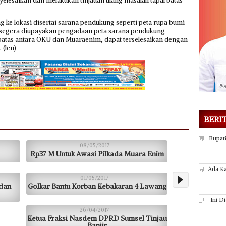
nyelesaikan dan melakukan tinjauan ulang masalah tapal batas
 ke lokasi disertai sarana pendukung seperti peta rupa bumi
r segera diupayakan pengadaan peta sarana pendukung
batas antara OKU dan Muaraenim, dapat terselesaikan dengan
 (len)
BERI
Bupat
08/05/2017
Rp37 M Untuk Awasi Pilkada Muara Enim
Ada Ka
01/05/2017
 dan
Golkar Bantu Korban Kebakaran 4 Lawang
Ini D
26/04/2017
Ketua Fraksi Nasdem DPRD Sumsel Tinjau
Banjir