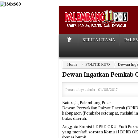
BERITA UTAMA
PALE
Home
POLITIK KITO
Dewan Inga
Dewan Ingatkan Pemkab O
Posted by:
admin
01/05/2017
Baturaja, Palembang Pos.-
Dewan Perwakilan Rakyat Daerah (DPRD
kabupaten (Pemkab) setempat, melalui ins
batas daerah.
Anggota Komisi I DPRD OKU, Yudi Purna 
yang menjadi sorotan Komisi I DPRD OK
(panas bumi).