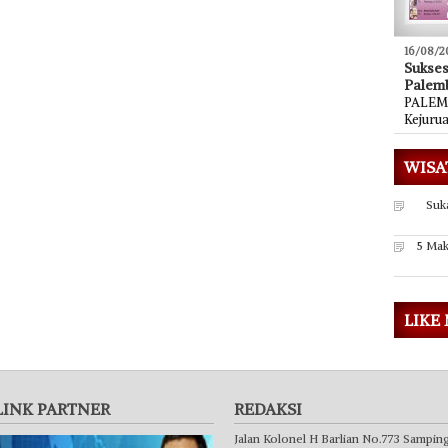
16/08/2
Sukse
Palem
PALEMB
Kejuru
WISA
Suk
5 Mak
LIKE
LINK PARTNER
REDAKSI
Jalan Kolonel H Barlian No.773 Sampin