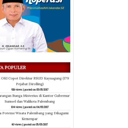
TA POPULER
i OKI Copot Direktur RSUD Kayuagung (179
Pejabat Dirolling)
926 views
|
posted on 05/05/2017
rangan Bunga Misterius di Kantor Gubernur
Sumsel dan Walikota Palembang
104 views
|
posted on 04/05/2017
ia Potensi Wisata Palembang yang Dikagumi
Kemenpar
60 views
|
posted on 05/05/2017