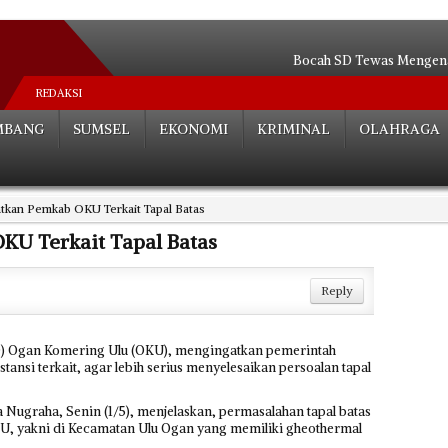
Bocah SD Tewas Mengenas
Indomaret Ngeyel, Dis
REDAKSI
Relokasi S
MBANG
SUMSEL
EKONOMI
KRIMINAL
OLAHRAGA
Hutan Be
Angkot Siluma
Tak ada Habisnya**
tkan Pemkab OKU Terkait Tapal Batas
Palembang Tera
Tak Perlu Ce
KU Terkait Tapal Batas
Dua Paslon Lul
Edarkan Sabu 
Reply
) Ogan Komering Ulu (OKU), mengingatkan pemerintah
tansi terkait, agar lebih serius menyelesaikan persoalan tapal
Nugraha, Senin (1/5), menjelaskan, permasalahan tapal batas
U, yakni di Kecamatan Ulu Ogan yang memiliki gheothermal