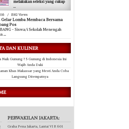
melakukan seleksi yang cukup
...
016
/
1582 Views
s Gelar Lomba Membaca Bersama
bang Pos
ANG - Siswa/i Sekolah Menengah
an
...
TA DAN KULINER
a Naik Gunung ? 5 Gunung di Indonesia Ini
Wajib Anda Daki
anan Khas Makassar yang Mesti Anda Coba
Langsung Ditempatnya
 ME
PERWAKILAN JAKARTA:
g
Graha Pena Jakarta, Lantai VI R 601