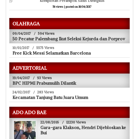
Komplotan Perampok Sadis Diringkus
56 views
|
posted on 18/04/2017
OLAHRAGA
09/04/2017
/
594 Views
50 Pecatur Palembang Ikut Seleksi Kejurda dan Porprov
10/01/2017
/
5575 Views
Free Kick Messi Selamatkan Barcelona
ADVERTORIAL
19/04/2017
/
93 Views
BPC HIPMI Prabumulih Dilantik
24/02/2017
/
283 Views
Kecamatan Tanjung Batu Juara Umum
ADO ADO BAE
22/08/2016
/
12230 Views
Gara-gara Klakson, Hendri Dijebloskan ke
Bui