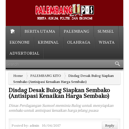
BERITA UTAMA
PALEMBANG
SUMSEL
EKONOMI
KRIMINAL
OLAHRAGA
WISATA
ADVERTORIAL
Home
PALEMBANG KITO
Disdag Desak Bulog Siapkan
Sembako (Antisipasi Kenaikan Harga Sembako)
Disdag Desak Bulog Siapkan Sembako
(Antisipasi Kenaikan Harga Sembako)
Dinas Perdagangan Sumsel meminta Bulog untuk menyiapkan
sembako untuk antisipasi kenaikan harga jelang puasa
Posted by:
admin
16/04/2017
Reply