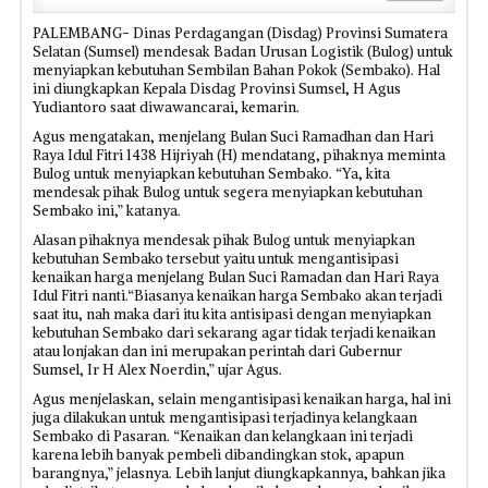
PALEMBANG- Dinas Perdagangan (Disdag) Provinsi Sumatera
Selatan (Sumsel) mendesak Badan Urusan Logistik (Bulog) untuk
menyiapkan kebutuhan Sembilan Bahan Pokok (Sembako). Hal
ini diungkapkan Kepala Disdag Provinsi Sumsel, H Agus
Yudiantoro saat diwawancarai, kemarin.
Agus mengatakan, menjelang Bulan Suci Ramadhan dan Hari
Raya Idul Fitri 1438 Hijriyah (H) mendatang, pihaknya meminta
Bulog untuk menyiapkan kebutuhan Sembako. “Ya, kita
mendesak pihak Bulog untuk segera menyiapkan kebutuhan
Sembako ini,” katanya.
Alasan pihaknya mendesak pihak Bulog untuk menyiapkan
kebutuhan Sembako tersebut yaitu untuk mengantisipasi
kenaikan harga menjelang Bulan Suci Ramadan dan Hari Raya
Idul Fitri nanti.“Biasanya kenaikan harga Sembako akan terjadi
saat itu, nah maka dari itu kita antisipasi dengan menyiapkan
kebutuhan Sembako dari sekarang agar tidak terjadi kenaikan
atau lonjakan dan ini merupakan perintah dari Gubernur
Sumsel, Ir H Alex Noerdin,” ujar Agus.
Agus menjelaskan, selain mengantisipasi kenaikan harga, hal ini
juga dilakukan untuk mengantisipasi terjadinya kelangkaan
Sembako di Pasaran. “Kenaikan dan kelangkaan ini terjadi
karena lebih banyak pembeli dibandingkan stok, apapun
barangnya,” jelasnya. Lebih lanjut diungkapkannya, bahkan jika