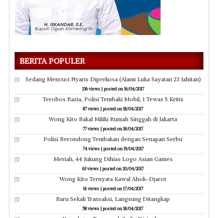
BERITA POPULER
Sedang Mencuci Nyaris Diperkosa (Alami Luka Sayatan 23 Jahitan)
136 views
|
posted on 16/04/2017
Terobos Razia, Polisi Tembaki Mobil, 1 Tewas 5 Kritis
87 views
|
posted on 18/04/2017
Wong Kito Bakal Miliki Rumah Singgah di Jakarta
77 views
|
posted on 18/04/2017
Polisi Berondong Tembakan dengan Senapan Serbu
74 views
|
posted on 19/04/2017
Meriah, 44 Jukung Dihias Logo Asian Games
63 views
|
posted on 20/04/2017
Wong Kito Ternyata Kawal Ahok-Djarot
61 views
|
posted on 17/04/2017
Baru Sekali Transaksi, Langsung Ditangkap
58 views
|
posted on 18/04/2017