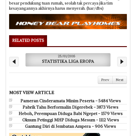
besar pendukung tuan rumah, seolah tak percaya jika tim
kesayangannya akhirnya harus menyerah. (har/dbs)
RELATED POSTS
25/01/2016
25/01
STATISTIKA LIGA EROPA
Nikmati Ciatox Al
Prev
Next
MOST VIEW ARTICLE
Pameran Cinderamata Minim Peserta - 5484 Views
Pabrik Tahu Berformalin Digerebek - 3873 Views
Heboh, Perempuan Diduga Babi Ngepet - 1579 Views
Oknum Petinggi MHP Diduga Mesum - 1112 Views
Gantung Diri di Jembatan Ampera - 906 Views