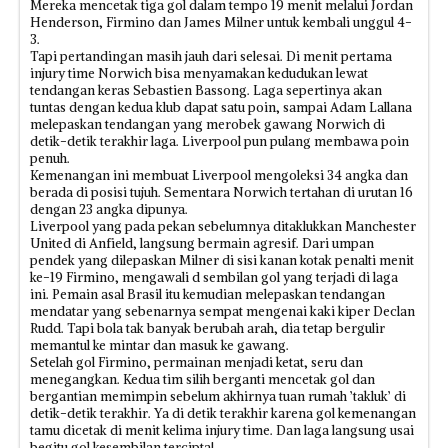
Mereka mencetak tiga gol dalam tempo 19 menit melalui Jordan
Henderson, Firmino dan James Milner untuk kembali unggul 4-
3.
Tapi pertandingan masih jauh dari selesai. Di menit pertama
injury time Norwich bisa menyamakan kedudukan lewat
tendangan keras Sebastien Bassong. Laga sepertinya akan
tuntas dengan kedua klub dapat satu poin, sampai Adam Lallana
melepaskan tendangan yang merobek gawang Norwich di
detik-detik terakhir laga. Liverpool pun pulang membawa poin
penuh.
Kemenangan ini membuat Liverpool mengoleksi 34 angka dan
berada di posisi tujuh. Sementara Norwich tertahan di urutan 16
dengan 23 angka dipunya.
Liverpool yang pada pekan sebelumnya ditaklukkan Manchester
United di Anfield, langsung bermain agresif. Dari umpan
pendek yang dilepaskan Milner di sisi kanan kotak penalti menit
ke-19 Firmino, mengawali d sembilan gol yang terjadi di laga
ini. Pemain asal Brasil itu kemudian melepaskan tendangan
mendatar yang sebenarnya sempat mengenai kaki kiper Declan
Rudd. Tapi bola tak banyak berubah arah, dia tetap bergulir
memantul ke mintar dan masuk ke gawang.
Setelah gol Firmino, permainan menjadi ketat, seru dan
menegangkan. Kedua tim silih berganti mencetak gol dan
bergantian memimpin sebelum akhirnya tuan rumah ’takluk’ di
detik-detik terakhir. Ya di detik terakhir karena gol kemenangan
tamu dicetak di menit kelima injury time. Dan laga langsung usai
begitu gol kesembilan tercipta!