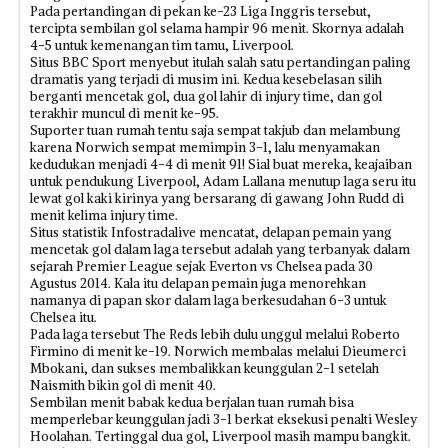
Pada pertandingan di pekan ke-23 Liga Inggris tersebut,
tercipta sembilan gol selama hampir 96 menit. Skornya adalah
4-5 untuk kemenangan tim tamu, Liverpool.
Situs BBC Sport menyebut itulah salah satu pertandingan paling
dramatis yang terjadi di musim ini. Kedua kesebelasan silih
berganti mencetak gol, dua gol lahir di injury time, dan gol
terakhir muncul di menit ke-95.
Suporter tuan rumah tentu saja sempat takjub dan melambung
karena Norwich sempat memimpin 3-1, lalu menyamakan
kedudukan menjadi 4-4 di menit 91! Sial buat mereka, keajaiban
untuk pendukung Liverpool, Adam Lallana menutup laga seru itu
lewat gol kaki kirinya yang bersarang di gawang John Rudd di
menit kelima injury time.
Situs statistik Infostradalive mencatat, delapan pemain yang
mencetak gol dalam laga tersebut adalah yang terbanyak dalam
sejarah Premier League sejak Everton vs Chelsea pada 30
Agustus 2014. Kala itu delapan pemain juga menorehkan
namanya di papan skor dalam laga berkesudahan 6-3 untuk
Chelsea itu.
Pada laga tersebut The Reds lebih dulu unggul melalui Roberto
Firmino di menit ke-19. Norwich membalas melalui Dieumerci
Mbokani, dan sukses membalikkan keunggulan 2-1 setelah
Naismith bikin gol di menit 40.
Sembilan menit babak kedua berjalan tuan rumah bisa
memperlebar keunggulan jadi 3-1 berkat eksekusi penalti Wesley
Hoolahan. Tertinggal dua gol, Liverpool masih mampu bangkit.