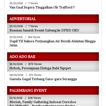
25/01/2016
/
7 Views
Van Gaal Segera Tinggalkan Olr Trafford ?
ADVERTORIAL
25/01/2016
/
7 Views
Rusman Junaidi Resmi Gabung ke DPRD OKU
23/12/2015
/
184 Views
Dapil VII Sukses Perjuangkan Air Bersih Alsintan Hingga
Jalan
ADO ADO BAE
18/01/2016
/
1579 Views
Heboh, Perempuan Diduga Babi Ngepet
08/01/2016
/
270 Views
Garuda Gagal Terbang Gara-gara Serangga
PALEMBANG EVENT
23/12/2015
/
208 Views
Meriah, Family Gathering Indosat Ooredoo