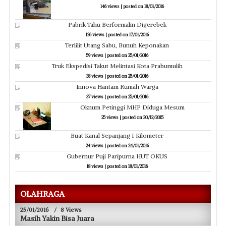
146 views
|
posted on 18/01/2016
Pabrik Tahu Berformalin Digerebek
126 views
|
posted on 17/01/2016
Terlilit Utang Sabu, Bunuh Keponakan
59 views
|
posted on 25/01/2016
Truk Ekspedisi Takut Melintasi Kota Prabumulih
38 views
|
posted on 25/01/2016
Innova Hantam Rumah Warga
37 views
|
posted on 25/01/2016
Oknum Petinggi MHP Diduga Mesum
25 views
|
posted on 30/12/2015
Buat Kanal Sepanjang 1 Kilometer
24 views
|
posted on 24/01/2016
Gubernur Puji Paripurna HUT OKUS
18 views
|
posted on 18/01/2016
OLAHRAGA
25/01/2016
/
8 Views
Masih Yakin Bisa Juara