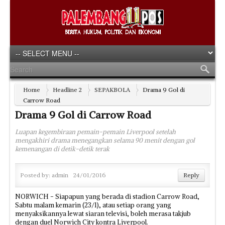
Home
Headline 2
SEPAKBOLA
Drama 9 Gol di
Carrow Road
Drama 9 Gol di Carrow Road
Luapan kegembiraan pemain-pemain Liverpool setelah
mengakhiri drama menegangkan selama 90 menit dengan gol
kemenangan di detik-detik terak
Posted by:
admin
24/01/2016
Reply
NORWICH - Siapapun yang berada di stadion Carrow Road,
Sabtu malam kemarin (23/1), atau setiap orang yang
menyaksikannya lewat siaran televisi, boleh merasa takjub
dengan duel Norwich City kontra Liverpool.