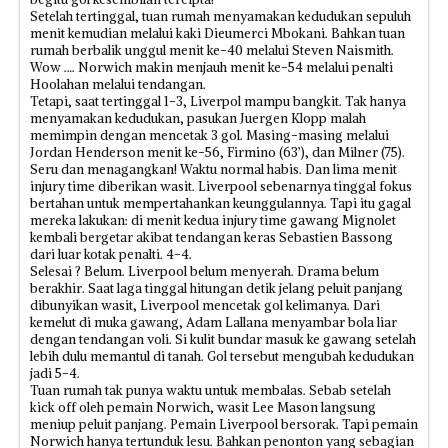
Setelah tertinggal, tuan rumah menyamakan kedudukan sepuluh
menit kemudian melalui kaki Dieumerci Mbokani. Bahkan tuan
rumah berbalik unggul menit ke-40 melalui Steven Naismith.
Wow …. Norwich makin menjauh menit ke-54 melalui penalti
Hoolahan melalui tendangan.
Tetapi, saat tertinggal 1-3, Liverpol mampu bangkit. Tak hanya
menyamakan kedudukan, pasukan Juergen Klopp malah
memimpin dengan mencetak 3 gol. Masing-masing melalui
Jordan Henderson menit ke-56, Firmino (63’), dan Milner (75).
Seru dan menagangkan! Waktu normal habis. Dan lima menit
injury time diberikan wasit. Liverpool sebenarnya tinggal fokus
bertahan untuk mempertahankan keunggulannya. Tapi itu gagal
mereka lakukan: di menit kedua injury time gawang Mignolet
kembali bergetar akibat tendangan keras Sebastien Bassong
dari luar kotak penalti. 4-4.
Selesai ? Belum. Liverpool belum menyerah. Drama belum
berakhir. Saat laga tinggal hitungan detik jelang peluit panjang
dibunyikan wasit, Liverpool mencetak gol kelimanya. Dari
kemelut di muka gawang, Adam Lallana menyambar bola liar
dengan tendangan voli. Si kulit bundar masuk ke gawang setelah
lebih dulu memantul di tanah. Gol tersebut mengubah kedudukan
jadi 5-4.
Tuan rumah tak punya waktu untuk membalas. Sebab setelah
kick off oleh pemain Norwich, wasit Lee Mason langsung
meniup peluit panjang. Pemain Liverpool bersorak. Tapi pemain
Norwich hanya tertunduk lesu. Bahkan penonton yang sebagian