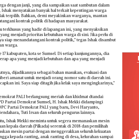
a dengan janji, yang dia sampaikan saat sambutan dalam
, Ishak menyatakan banyak hal terkait kepentingan warga
elak terpilih. Bahkan, demi meyakinkan warganya, mantan
tangani kontrak politik di hadapan masyarakat.
u terkhusus yang hadir di lapangan ini, yang menyaksikan
yang menjadi prioritas kebutuhan warga di sini. Jika perlu di
a siap menandatangani kontrak politik,” tegas Ishak disambut
uan warga.
ke 17 kabupaten, kota se Sumsel. Di setiap kunjungannya, dia
rap apa yang menjadi kebutuhan dan apa yang menjadi
utnya, dijadikannya sebagai bahan masukan, evaluasi dan
 diberi amanat untuk menjadi orang nomor satu di daerah ini.
capkan ini. Saya siap ditagih jika kelak saya mengingkarinya,”
emokrat PALI berlangsung meriah dan khidmat dtandai
PD Partai Demokrat Sumsel, H. Ishak Mekki didampingi
DPC Partai Demokrat PALI yang baru, Devi Haryanto,
endahara, Tuti Irsan dan seluruh pengurus lainnya.
itu, Ishak Mekki meminta untuk segera memanaskan mesin
n kepala daerah (Pilkada) serentak di 2018 dan pemilihah
, panaskan mesin partai dengan menggerakkan seluruh kekuatan
ingga kepada ranting, anak ranting di desa, kelurahan sampai