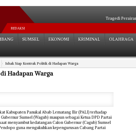
Tragedi Peraira
Pertarungan Se
REDAKSI
Niat Umroh Beruj
MBANG
SUMSEL
EKONOMI
KRIMINAL
OLAHRAGA
Sah! Bobby dan Kahiyan
Ini Penjelasan Transma
Kehadiran Transmart 
Ishak Siap Kontrak Politik di Hadapan Warga
Di Kertapati, 6 Rum
Kok Bisa, Truk Kontaine
k di Hadapan Warga
PORSERI Tuding PLTU 
Polemik ‘’Sang Le
kat Kabupaten Panukal Abab Lematang Ilir (PALI) terhadap
il Gubernur Sumsel (Wagub) maupun sebagai Ketua DPD Partai
at saat menyambut kedatangan Calon Gubernur (Cagub) Sumsel
an Pendopo guna mengukuhkan kepengurusan Cabang Partai