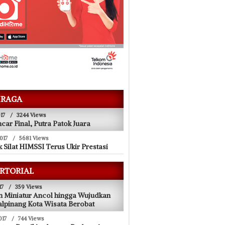
RAGA
17
/
3244 Views
ncar Final, Putra Patok Juara
017
/
5681 Views
 Silat HIMSSI Terus Ukir Prestasi
RTORIAL
17
/
359 Views
 Miniatur Ancol hingga Wujudkan
lpinang Kota Wisata Berobat
017
/
744 Views