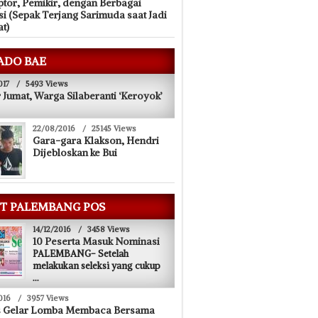
tor, Pemikir, dengan Berbagai
si (Sepak Terjang Sarimuda saat Jadi
at)
ADO BAE
017
/
5493 Views
 Jumat, Warga Silaberanti ‘Keroyok’
22/08/2016
/
25145 Views
Gara-gara Klakson, Hendri
Dijebloskan ke Bui
T PALEMBANG POS
14/12/2016
/
3458 Views
10 Peserta Masuk Nominasi
PALEMBANG- Setelah
melakukan seleksi yang cukup
...
016
/
3957 Views
s Gelar Lomba Membaca Bersama