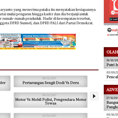
Haryanto yang menerima pataka itu menyatakan kesiapannya
tai mulai pengurus hingga kader dan dia berjanji untuk
ke rumah-rumah penduduk. Hadir di kesempatan tersebut,
nggota DPRD Sumsel, dan DPRD PALI dari Partai Demokrat.
OLAH
19/10/20
Putri I
03/09/2
Pencak
08/11/2017
der
Pertarungan Sengit Dodi Vs Deru
ADVE
08/11/2017
27/11/20
Motor Vs Mobil Polisi, Pengendara Motor
Bangun
Tewas
Pangka
06/10/2
03/11/2017