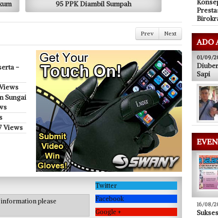
Konsep
ukum
95 PPK Diambil Sumpah
Presta
Birokr
Prev
Next
ADO 
01/09/2
Diuber
erta -
Sapi
 Views
n Sungai
ws
s
7 Views
EVEN
Twitter
Facebook
e information please
16/08/2
Google +
Sukse