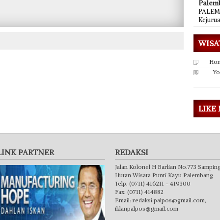
Palem
PALEMB
Kejuru
WISA
Hon
Yo
LIKE
LINK PARTNER
REDAKSI
Jalan Kolonel H Barlian No.773 Sampin
Hutan Wisata Punti Kayu Palembang
Telp. (0711) 416211 - 419300
Fax. (0711) 414882
Email:
redaksi.palpos@gmail.com
,
iklanpalpos@gmail.com