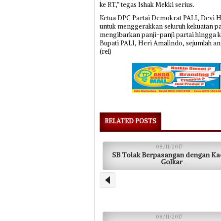
ke RT,” tegas Ishak Mekki serius.
Ketua DPC Partai Demokrat PALI, Devi 
untuk menggerakkan seluruh kekuatan par
mengibarkan panji-panji partai hingga 
Bupati PALI, Heri Amalindo, sejumlah a
(rel)
RELATED POSTS
08/11/2017
SB Tolak Berpasangan dengan Ka
Golkar
08/11/2017