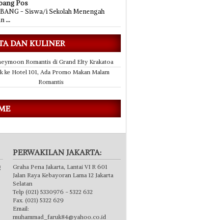
bang Pos
ANG - Siswa/i Sekolah Menengah
an
...
TA DAN KULINER
eymoon Romantis di Grand Elty Krakatoa
k ke Hotel 101, Ada Promo Makan Malam
Romantis
 ME
PERWAKILAN JAKARTA:
g
Graha Pena Jakarta, Lantai VI R 601
Jalan Raya Kebayoran Lama 12 Jakarta
Selatan
Telp (021) 5330976 - 5322 632
Fax. (021) 5322 629
Email:
muhammad_faruk84@yahoo.co.id