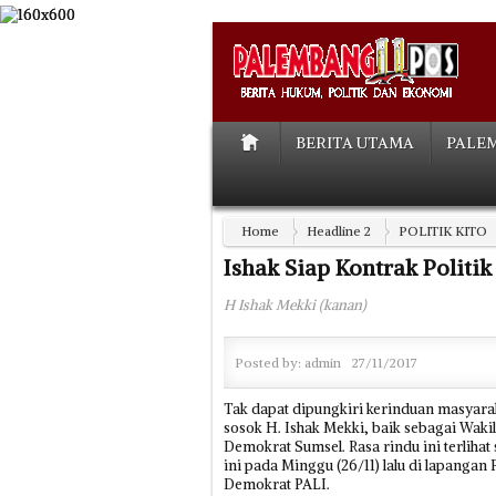
BERITA UTAMA
PALE
Home
Headline 2
POLITIK KITO
Ishak Siap Kontrak Politi
H Ishak Mekki (kanan)
Posted by:
admin
27/11/2017
Tak dapat dipungkiri kerinduan masyara
sosok H. Ishak Mekki, baik sebagai Wak
Demokrat Sumsel. Rasa rindu ini terlih
ini pada Minggu (26/11) lalu di lapang
Demokrat PALI.