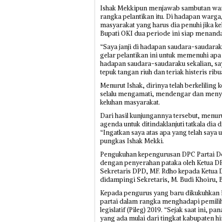
Ishak Mekkipun menjawab sambutan warg
rangka pelantikan itu. Di hadapan warga
masyarakat yang harus dia penuhi jika k
Bupati OKI dua periode ini siap menanda
“Saya janji di hadapan saudara-saudarak
gelar pelantikan ini untuk memenuhi apa 
hadapan saudara-saudaraku sekalian, say
tepuk tangan riuh dan teriak histeris rib
Menurut Ishak, dirinya telah berkeliling 
selalu mengamati, mendengar dan menye
keluhan masyarakat.
Dari hasil kunjungannya tersebut, menur
agenda untuk ditindaklanjuti tatkala dia
“Ingatkan saya atas apa yang telah saya u
pungkas Ishak Mekki.
Pengukuhan kepengurusan DPC Partai D
dengan penyerahan pataka oleh Ketua D
Sekretaris DPD, MF. Rdho kepada Ketua 
didampingi Sekretaris, M. Budi Khoiru, B
Kepada pengurus yang baru dikukuhkan 
partai dalam rangka menghadapi pemiliha
legislatif (Pileg) 2019. “Sejak saat ini
yang ada mulai dari tingkat kabupaten h