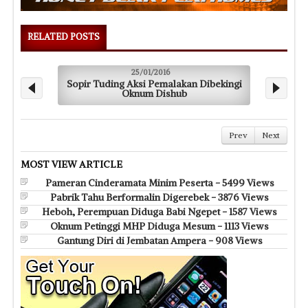
RELATED POSTS
25/01/2016
25/01
pir Tuding Aksi Pemalakan Dibekingi
Pakai Kartu Khus
Oknum Dishub
Prev
Next
MOST VIEW ARTICLE
Pameran Cinderamata Minim Peserta - 5499 Views
Pabrik Tahu Berformalin Digerebek - 3876 Views
Heboh, Perempuan Diduga Babi Ngepet - 1587 Views
Oknum Petinggi MHP Diduga Mesum - 1113 Views
Gantung Diri di Jembatan Ampera - 908 Views