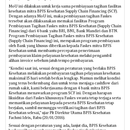
MoU ini dilakukan untuk kerja sama pembiayaan tagihan fasilitas
kesehatan mitra BPJS Kesehatan Supply Chain Financing (SCF).
Dengan adanya MoU ini, maka pembiayaan tagihan Faskes
tersebut akan dilaksanakan memakai fasilitas Program
Pembiayaan Tagihan Faskes mitra BPJS Kesehatan (Supply Chain
Financing) dari 4 bank yaitu BRI, BNI, Bank Mandiri dan BTN.
Program Pembiayaan Tagihan Faskes mitra BPJS Kesehatan
(Supply Chain Financing) ini, merupakan program pembiayaan
oleh Bank yang khusus diberikan kepada Faskes mitra BPJS
Kesehatan untuk membantu percepatan penerimaan
pembayaran klaim pelayanan kesehatan melalui pengambil
alihan invoice sebelum jatuh tempo pembayaran.
“Kondisi saat ini, sesuai dengan peraturan yang berlaku BPJS
Kesehatan melakukan pembayaran tagihan pelayanan kesehatan
maksimal 15 hari setelah berkas lengkap. Namun melihat kondisi
yang terus berkembang dan untuk terus menjaga cashflow dari
rumah sakit, kami bekerjasama dengan 4 bank mitra BPJS
Kesehatan menawarkan program SCF ini. Dengan harapan
likuiditas dari Faskes khususnya Faskes swasta tetap terjaga serta
memastikan pelayanan kepada peserta BPJS Kesehatan tetap
berjalan, sambil menunggu verifikasi tagihan dari BPJS
Kesehatan selesai,” ujar Plt Direktur Utama BPJS Kesehatan
Fachmi Idris, Rabu (20/01/2016).
Sesuai dengan peraturan yang ada, lanjut dia, BPJS Kesehatan