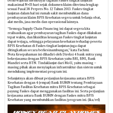
berkewajiban membayar tagihan Faskes tingkat lanjutan
makasimal N+15 hari sejak dokumen klaim diterima lengkap
sesuai Pasal 38 Perpres No. 12 Tahun 2013. Faskes tingkat
lanjutan dalam hal ini rumah sakit membutuhkan dana
pembayaran klaim BPJS Kesehatan segera untuk belanja obat,
alat medis, jasa medis dan operasional lainnya.
“Semoga Supply Chain Financing ini dapat segera kita
realisasikan agar pembayaran tagihan Faskes dapat dilakukan
tepat waktu, dan likuiditas keuangan Faskes tingkat lanjutan
dapat terjaga, sehingga pelayanan kesehatan terhadap peserta
BPJS Kesehatan di Faskes tingkat lanjutan juga dapat
ditingkatkan secara berkesinambungan,” kata Fachmi.
Nota Kesepahaman ini dihadiri oleh Direksi 4 bank mitra yang
bekerjasama dengan BPJS Kesehatan yaitu BRI, BNI, Bank
Mandiri serta BTN. Tindaklanjut dari MoU, yaitu masing –
masing pihak akan menyiapkan infrastruktur dan sistem untuk
mendukung implementasi program ini.
Selanjutnya akan dibuat perjanjian kerjasama antara BPJS
Kesehatan dengan 4 (empat) Bank BUMN tentang Pembiayaan
Tagihan Fasilitas Kesehatan mitra BPJS Kesehatan sebagai
payung Faskes dapat menggunakan fasilitas ini. Serta perjanjian
kerjasama antara Bank BUMN dengan Faskes mitra BPJS
Kesehatan yang membutuhkan fasilitas/program ini. (ika/rel)