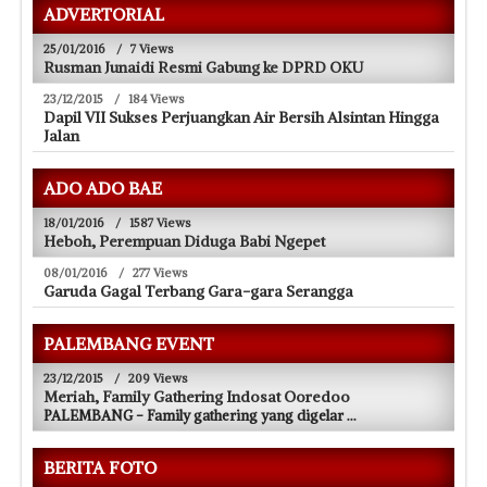
ADVERTORIAL
25/01/2016
/
7 Views
Rusman Junaidi Resmi Gabung ke DPRD OKU
23/12/2015
/
184 Views
Dapil VII Sukses Perjuangkan Air Bersih Alsintan Hingga
Jalan
ADO ADO BAE
18/01/2016
/
1587 Views
Heboh, Perempuan Diduga Babi Ngepet
08/01/2016
/
277 Views
Garuda Gagal Terbang Gara-gara Serangga
PALEMBANG EVENT
23/12/2015
/
209 Views
Meriah, Family Gathering Indosat Ooredoo
PALEMBANG - Family gathering yang digelar
...
BERITA FOTO