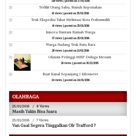
Terlilit Utang Sabu, Bunuh Keponakan
61 views
|
posted on 25/01/2016
Truk Ekspedisi Takut Melintasi Kota Prabumulih
41 views
|
posted on 25/01/2016
Innova Hantam Rumah Warga
37 views
|
posted on 25/01/2016
Warga Hadang Truk Batu Bara
28 views
|
posted on 13/01/2016
Oknum Petinggi MHP Diduga Mesum
26 views
|
posted on 30/12/2015
Buat Kanal Sepanjang 1 Kilometer
24 views
|
posted on 24/01/2016
OLAHRAGA
25/01/2016
/
8 Views
Masih Yakin Bisa Juara
25/01/2016
/
7 Views
Van Gaal Segera Tinggalkan Olr Trafford ?