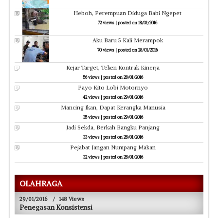
Heboh, Perempuan Diduga Babi Ngepet
72 views
|
posted on 18/01/2016
Aku Baru 5 Kali Merampok
70 views
|
posted on 28/01/2016
Kejar Target, Teken Kontrak Kinerja
56 views
|
posted on 28/01/2016
Payo Kito Lobi Motornyo
42 views
|
posted on 29/01/2016
Mancing Ikan, Dapat Kerangka Manusia
35 views
|
posted on 29/01/2016
Jadi Sekda, Berkah Bangku Panjang
33 views
|
posted on 28/01/2016
Pejabat Jangan Numpang Makan
32 views
|
posted on 28/01/2016
OLAHRAGA
29/01/2016
/
148 Views
Penegasan Konsistensi