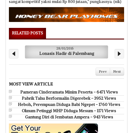
sangat kompetitif yakni mulai Rp 800 jutaan,” pungkasnya. (nik)
RELATED POSTS
28/01/2016
2
Lonasis Hadir di Palembang
SMart Hotel 
Prev
Next
MOST VIEW ARTICLE
Pameran Cinderamata Minim Peserta - 6471 Views
Pabrik Tahu Berformalin Digerebek - 3952 Views
Heboh, Perempuan Diduga Babi Ngepet - 1760 Views
Oknum Petinggi MHP Diduga Mesum - 1171 Views
Gantung Diri di Jembatan Ampera - 943 Views