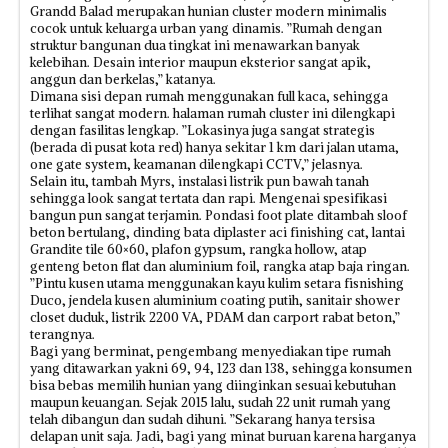
Grandd Balad merupakan hunian cluster modern minimalis
cocok untuk keluarga urban yang dinamis. ”Rumah dengan
struktur bangunan dua tingkat ini menawarkan banyak
kelebihan. Desain interior maupun eksterior sangat apik,
anggun dan berkelas,” katanya.
Dimana sisi depan rumah menggunakan full kaca, sehingga
terlihat sangat modern. halaman rumah cluster ini dilengkapi
dengan fasilitas lengkap. ”Lokasinya juga sangat strategis
(berada di pusat kota red) hanya sekitar 1 km dari jalan utama,
one gate system, keamanan dilengkapi CCTV,” jelasnya.
Selain itu, tambah Myrs, instalasi listrik pun bawah tanah
sehingga look sangat tertata dan rapi. Mengenai spesifikasi
bangun pun sangat terjamin. Pondasi foot plate ditambah sloof
beton bertulang, dinding bata diplaster aci finishing cat, lantai
Grandite tile 60×60, plafon gypsum, rangka hollow, atap
genteng beton flat dan aluminium foil, rangka atap baja ringan.
”Pintu kusen utama menggunakan kayu kulim setara fisnishing
Duco, jendela kusen aluminium coating putih, sanitair shower
closet duduk, listrik 2200 VA, PDAM dan carport rabat beton,”
terangnya.
Bagi yang berminat, pengembang menyediakan tipe rumah
yang ditawarkan yakni 69, 94, 123 dan 138, sehingga konsumen
bisa bebas memilih hunian yang diinginkan sesuai kebutuhan
maupun keuangan. Sejak 2015 lalu, sudah 22 unit rumah yang
telah dibangun dan sudah dihuni. ”Sekarang hanya tersisa
delapan unit saja. Jadi, bagi yang minat buruan karena harganya