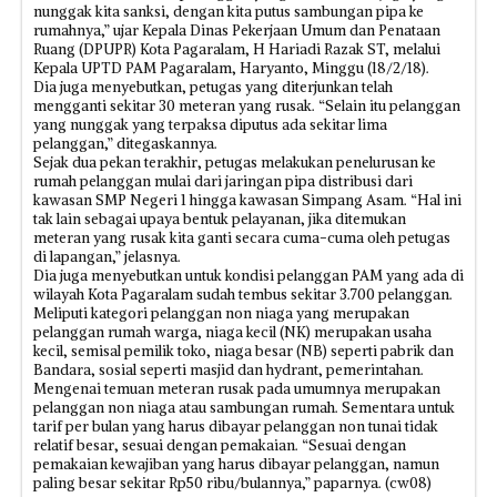
nunggak kita sanksi, dengan kita putus sambungan pipa ke
rumahnya,” ujar Kepala Dinas Pekerjaan Umum dan Penataan
Ruang (DPUPR) Kota Pagaralam, H Hariadi Razak ST, melalui
Kepala UPTD PAM Pagaralam, Haryanto, Minggu (18/2/18).
Dia juga menyebutkan, petugas yang diterjunkan telah
mengganti sekitar 30 meteran yang rusak. “Selain itu pelanggan
yang nunggak yang terpaksa diputus ada sekitar lima
pelanggan,” ditegaskannya.
Sejak dua pekan terakhir, petugas melakukan penelurusan ke
rumah pelanggan mulai dari jaringan pipa distribusi dari
kawasan SMP Negeri 1 hingga kawasan Simpang Asam. “Hal ini
tak lain sebagai upaya bentuk pelayanan, jika ditemukan
meteran yang rusak kita ganti secara cuma-cuma oleh petugas
di lapangan,” jelasnya.
Dia juga menyebutkan untuk kondisi pelanggan PAM yang ada di
wilayah Kota Pagaralam sudah tembus sekitar 3.700 pelanggan.
Meliputi kategori pelanggan non niaga yang merupakan
pelanggan rumah warga, niaga kecil (NK) merupakan usaha
kecil, semisal pemilik toko, niaga besar (NB) seperti pabrik dan
Bandara, sosial seperti masjid dan hydrant, pemerintahan.
Mengenai temuan meteran rusak pada umumnya merupakan
pelanggan non niaga atau sambungan rumah. Sementara untuk
tarif per bulan yang harus dibayar pelanggan non tunai tidak
relatif besar, sesuai dengan pemakaian. “Sesuai dengan
pemakaian kewajiban yang harus dibayar pelanggan, namun
paling besar sekitar Rp50 ribu/bulannya,” paparnya. (cw08)