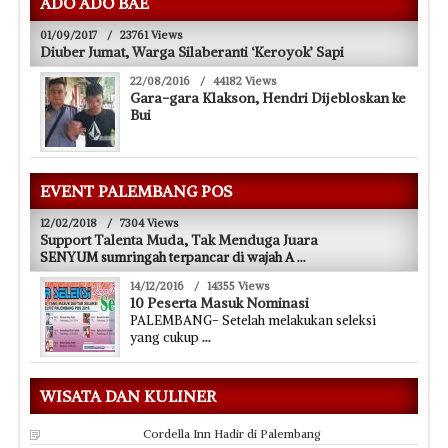
ADO ADO BAE
01/09/2017
/
23761 Views
Diuber Jumat, Warga Silaberanti ‘Keroyok’ Sapi
22/08/2016
/
44182 Views
Gara-gara Klakson, Hendri Dijebloskan ke
Bui
EVENT PALEMBANG POS
12/02/2018
/
7304 Views
Support Talenta Muda, Tak Menduga Juara
SENYUM sumringah terpancar di wajah A
...
14/12/2016
/
14355 Views
10 Peserta Masuk Nominasi
PALEMBANG- Setelah melakukan seleksi
yang cukup
...
WISATA DAN KULINER
Cordella Inn Hadir di Palembang