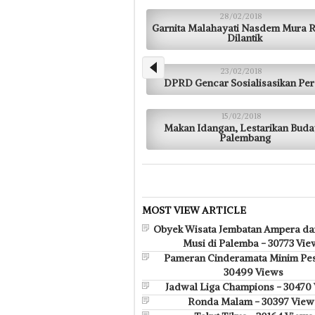
28/02/2018
Garnita Malahayati Nasdem Mura 
Dilantik
23/02/2018
DPRD Gencar Sosialisasikan Pe
15/02/2018
Makan Idangan, Lestarikan Bud
Palembang
MOST VIEW ARTICLE
Obyek Wisata Jembatan Ampera da
Musi di Palemba - 30773 Vie
Pameran Cinderamata Minim Pes
30499 Views
Jadwal Liga Champions - 30470
Ronda Malam - 30397 View