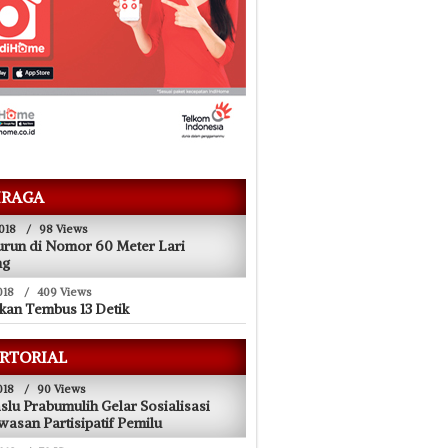
RAGA
018
/
98 Views
urun di Nomor 60 Meter Lari
ng
018
/
409 Views
kan Tembus 13 Detik
RTORIAL
018
/
90 Views
lu Prabumulih Gelar Sosialisasi
asan Partisipatif Pemilu