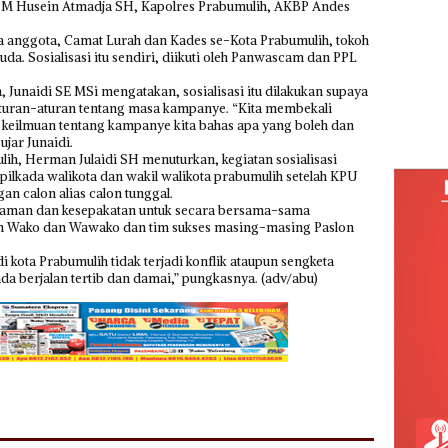
 M Husein Atmadja SH, Kapolres Prabumulih, AKBP Andes
a anggota, Camat Lurah dan Kades se-Kota Prabumulih, tokoh
a. Sosialisasi itu sendiri, diikuti oleh Panwascam dan PPL
 Junaidi SE MSi mengatakan, sosialisasi itu dilakukan supaya
ran-aturan tentang masa kampanye. “Kita membekali
eilmuan tentang kampanye kita bahas apa yang boleh dan
ujar Junaidi.
ih, Herman Julaidi SH menuturkan, kegiatan sosialisasi
ilkada walikota dan wakil walikota prabumulih setelah KPU
n calon alias calon tunggal.
haman dan kesepakatan untuk secara bersama-sama
 Wako dan Wawako dan tim sukses masing-masing Paslon
 kota Prabumulih tidak terjadi konflik ataupun sengketa
ada berjalan tertib dan damai,” pungkasnya. (adv/abu)