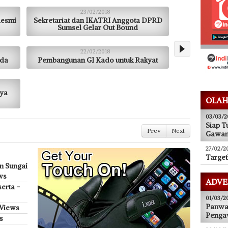
23/02/2018
Resmi
Sekretariat dan IKATRI Anggota DPRD
Sumsel Gelar Out Bound
22/02/2018
rda
Pembangunan GI Kado untuk Rakyat
aya
OLAH
03/03/2
Siap T
Prev
Next
Gawa
27/02/2
Target
n Sungai
ws
ADVE
erta -
01/03/2
Panwas
 Views
Pengaw
s