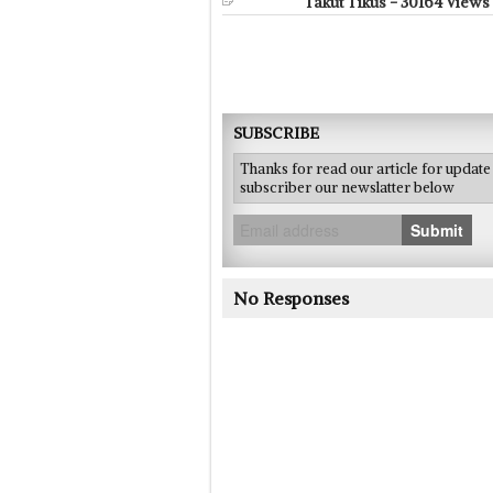
Takut Tikus - 30164 Views
SUBSCRIBE
Thanks for read our article for updat
subscriber our newslatter below
Submit
No Responses