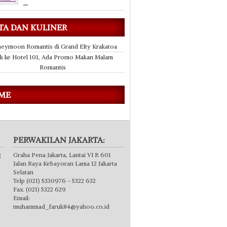
...
TA DAN KULINER
eymoon Romantis di Grand Elty Krakatoa
k ke Hotel 101, Ada Promo Makan Malam
Romantis
 ME
PERWAKILAN JAKARTA:
g
Graha Pena Jakarta, Lantai VI R 601
Jalan Raya Kebayoran Lama 12 Jakarta
Selatan
Telp (021) 5330976 - 5322 632
Fax. (021) 5322 629
Email:
muhammad_faruk84@yahoo.co.id