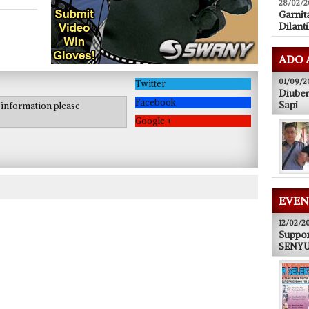
28/02/2
Garnit
Dilanti
ADO 
01/09/2
Twitter
Diuber
Facebook
Sapi
e information please
Google +
EVEN
12/02/2
Suppor
SENYUM