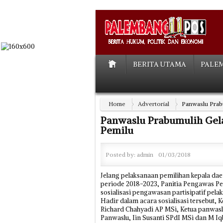
BERITA UTAMA
PALE
Home
Advertorial
Panwaslu Prabu
Panwaslu Prabumulih Gelar
Pemilu
Posted by:
admin
01/03/2018
Jelang pelaksanaan pemilihan kepala daer
periode 2018-2023, Panitia Pengawas P
sosialisasi pengawasan partisipatif pel
Hadir dalam acara sosialisasi tersebut, 
Richard Chahyadi AP MSi, Ketua panwasl
Panwaslu, Iin Susanti SPdI MSi dan M Iq