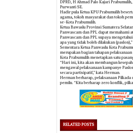
DPRD, H Ahmad Palo Kajari Prabumulih,
Purwanti SE.
Hadir pula Ketua KPU Prabumulih besert
agama, tokoh masyarakat dan tokoh pemud
se-Kota Prabumulih.
Ketua Bawaslu Provinsi Sumatera Selatan,
Panwascam dan PPL dapat memahami atu
Panwascam dan PPL supaya mengetahui k
apa yang tidak boleh dilakukan (paslon),” 
Sementara Ketua Panwaslu Kota Prabumul
merupakan bagian tahapan pelaksanaan p
Kota Prabumulih menetapkan satu pasanga
“Hari ini, kita akan membangun kesepa
mengawal pelaksanaan kampanye Paslon
secara partisipatif,” kata Herman.
Herman berharap, pelaksanaan Pilkada di
pemilu. “Kita berharap zero konflik, pilk
RELATED POSTS