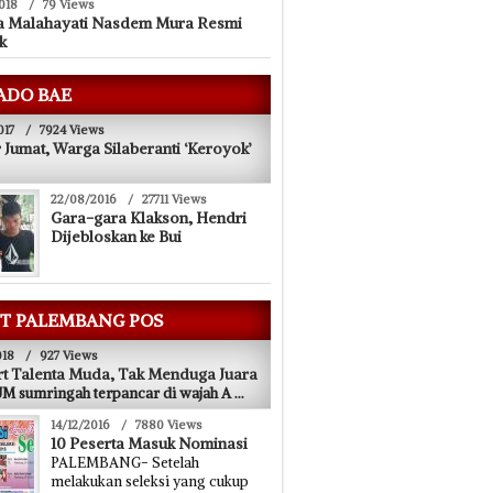
018
/
79 Views
a Malahayati Nasdem Mura Resmi
k
ADO BAE
017
/
7924 Views
 Jumat, Warga Silaberanti ‘Keroyok’
22/08/2016
/
27711 Views
Gara-gara Klakson, Hendri
Dijebloskan ke Bui
T PALEMBANG POS
018
/
927 Views
t Talenta Muda, Tak Menduga Juara
 sumringah terpancar di wajah A
...
14/12/2016
/
7880 Views
10 Peserta Masuk Nominasi
PALEMBANG- Setelah
melakukan seleksi yang cukup