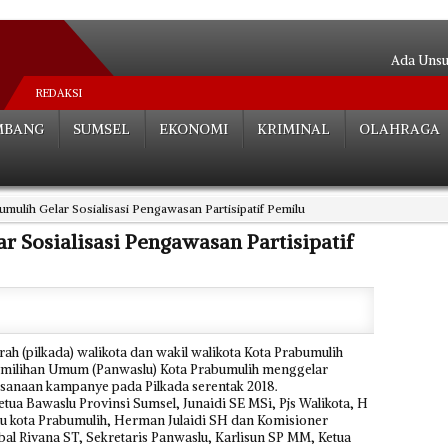
Ada Unsur
Pipa Bocor
REDAKSI
Tugas Ber
MBANG
SUMSEL
EKONOMI
KRIMINAL
OLAHRAGA
Serasa Be
Putusan Pida
Mengalir Sa
mulih Gelar Sosialisasi Pengawasan Partisipatif Pemilu
18 Jam Te
Satu A
 Sosialisasi Pengawasan Partisipatif
Menghantam 
Deklarasi
ah (pilkada) walikota dan wakil walikota Kota Prabumulih
emilihan Umum (Panwaslu) Kota Prabumulih menggelar
aksanaan kampanye pada Pilkada serentak 2018.
Ketua Bawaslu Provinsi Sumsel, Junaidi SE MSi, Pjs Walikota, H
u kota Prabumulih, Herman Julaidi SH dan Komisioner
bal Rivana ST, Sekretaris Panwaslu, Karlisun SP MM, Ketua