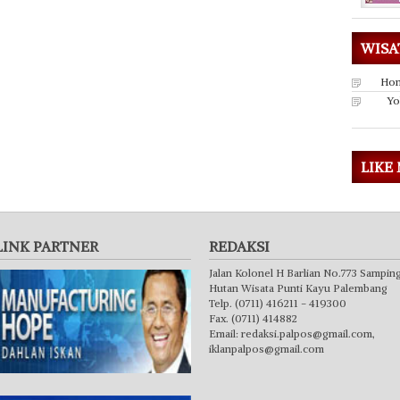
WISA
Hon
Yo
LIKE
LINK PARTNER
REDAKSI
Jalan Kolonel H Barlian No.773 Sampin
Hutan Wisata Punti Kayu Palembang
Telp. (0711) 416211 - 419300
Fax. (0711) 414882
Email:
redaksi.palpos@gmail.com
,
iklanpalpos@gmail.com