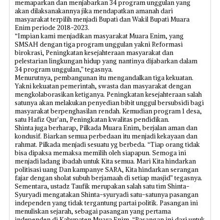
memaparkan dan menjabarkan 34 program unggulan yang
akan dilaksanakannya jika mendapatkan amanah dari
masyarakat terpilih menjadi Bupati dan Wakil Bupati Muara
Enim periode 2018-2023.
“Impian kami menjadikan masyarakat Muara Enim, yang
SMSAH dengan tiga program unggulan yakni Reformasi
birokrasi, Peningkatan kesejahteraan masyarakat dan
pelestarian lingkungan hidup yang nantinya dijabarkan dalam
34 program unggulan,” tegasnya.
Menurutnya, pembangunan itu mengandalkan tiga kekuatan.
Yakni kekuatan pemerintah, swasta dan masyarakat dengan
mengkolaborasikan ketiganya. Peningkatan kesejahteraan salah
satunya akan melakukan penyedian bibit unggul bersubsidi bagi
masyarakat berpenghasilan rendah. Kemudian program 1 desa,
satu Hafiz Qur’an, Peningkatan kwalitas pendidikan.
Shinta juga berharap, Pilkada Muara Enim, berjalan aman dan
kondusif. Biarkan semua perbedaan itu menjadi kekayaan dan
rahmat. Pilkada menjadi sesuatu yg berbeda. “Tiap orang tidak
bisa dipaksa memaksa memilih oleh siapapun. Semoga ini
menjadi ladang ibadah untuk Kita semua. Mari Kita hindarkan
politisasi uang Dan kampanye SARA, Kita hindarkan serangan
fajar dengan sholat subuh berjamaah di setiap masjid” tegasnya.
Sementara, ustadz Taufik merupakan salah satu tim Shinta-
Syuryadi mengatakan Shinta-syuryadi satu-satunya pasangan
independen yang tidak tergantung partai politik. Pasangan ini
menuliskan sejarah, sebagai pasangan yang pertama
independen di Kabupaten Muara Enim. “Pasangan ini dari untuk