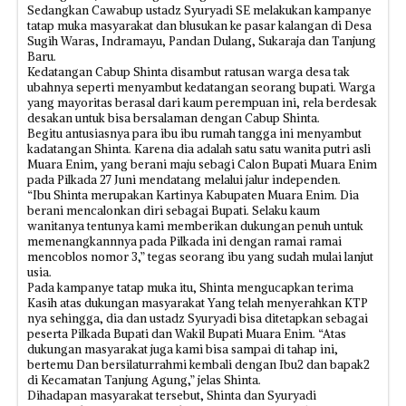
Sedangkan Cawabup ustadz Syuryadi SE melakukan kampanye
tatap muka masyarakat dan blusukan ke pasar kalangan di Desa
Sugih Waras, Indramayu, Pandan Dulang, Sukaraja dan Tanjung
Baru.
Kedatangan Cabup Shinta disambut ratusan warga desa tak
ubahnya seperti menyambut kedatangan seorang bupati. Warga
yang mayoritas berasal dari kaum perempuan ini, rela berdesak
desakan untuk bisa bersalaman dengan Cabup Shinta.
Begitu antusiasnya para ibu ibu rumah tangga ini menyambut
kadatangan Shinta. Karena dia adalah satu satu wanita putri asli
Muara Enim, yang berani maju sebagi Calon Bupati Muara Enim
pada Pilkada 27 Juni mendatang melalui jalur independen.
“Ibu Shinta merupakan Kartinya Kabupaten Muara Enim. Dia
berani mencalonkan diri sebagai Bupati. Selaku kaum
wanitanya tentunya kami memberikan dukungan penuh untuk
memenangkannnya pada Pilkada ini dengan ramai ramai
mencoblos nomor 3,” tegas seorang ibu yang sudah mulai lanjut
usia.
Pada kampanye tatap muka itu, Shinta mengucapkan terima
Kasih atas dukungan masyarakat Yang telah menyerahkan KTP
nya sehingga, dia dan ustadz Syuryadi bisa ditetapkan sebagai
peserta Pilkada Bupati dan Wakil Bupati Muara Enim. “Atas
dukungan masyarakat juga kami bisa sampai di tahap ini,
bertemu Dan bersilaturrahmi kembali dengan Ibu2 dan bapak2
di Kecamatan Tanjung Agung,” jelas Shinta.
Dihadapan masyarakat tersebut, Shinta dan Syuryadi