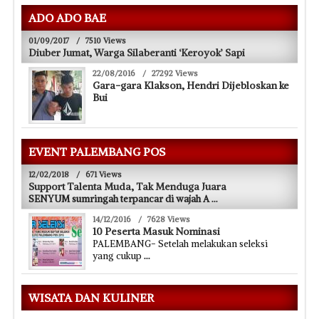
ADO ADO BAE
01/09/2017
/
7510 Views
Diuber Jumat, Warga Silaberanti ‘Keroyok’ Sapi
22/08/2016
/
27292 Views
Gara-gara Klakson, Hendri Dijebloskan ke
Bui
EVENT PALEMBANG POS
12/02/2018
/
671 Views
Support Talenta Muda, Tak Menduga Juara
SENYUM sumringah terpancar di wajah A
...
14/12/2016
/
7628 Views
10 Peserta Masuk Nominasi
PALEMBANG- Setelah melakukan seleksi
yang cukup
...
WISATA DAN KULINER