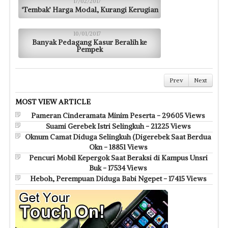
17/02/2017
‘Tembak’ Harga Modal, Kurangi Kerugian
10/01/2017
Banyak Pedagang Kasur Beralih ke
Pempek
Prev
Next
MOST VIEW ARTICLE
Pameran Cinderamata Minim Peserta - 29605 Views
Suami Gerebek Istri Selingkuh - 21225 Views
Oknum Camat Diduga Selingkuh (Digerebek Saat Berdua
Okn - 18851 Views
Pencuri Mobil Kepergok Saat Beraksi di Kampus Unsri
Buk - 17534 Views
Heboh, Perempuan Diduga Babi Ngepet - 17415 Views