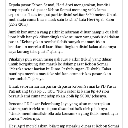
Kepala pasar Kebon Semai, Heri Apri mengatakan, kondisi
tempat parkir di pasar Kebon Semai memang sejak lama
seperti itu. “Luas tempat parkir disini sekitar 5×20 meter. Untuk
mobil saja cuma bisa masuk satu ke sini,” kata Heri Apri, Rabu
(22/2/2017).
Jumlah konsumen yang parkir kendaraan di luar hampir dua kali
lipat lebih banyak dibandingkan konsumen yang parkir di dalam
pasar. “Kebanyakan pembeli lebih banyak memarkirkan
kendaraan mereka di luar dibandingkan disini kalau alasannya
saya kurang tahu pasti,” ujarnya.
Pihaknya pun sudah mengajak Juru Parkir (Jukir) yang diluar
untuk bergabung dan masuk ke dalam pasar Kebon Semai.
“Mereka setor harian ke Dinas Perhubungan (Dishub). Kalau
nantinya mereka masuk ke sini kan otomatis kas pasar akan
bertambah,” ujarnya.
Untuk setoran harian parkir di pasar Kebon Semai ke PD Pasar
Palembang Jaya Rp 35 ribu. “Jukir setor ke kami Rp 40 ribu
berarti kami cuma mendapatkan lebih Rp 5000,” jelasnya.
Rencana PD Pasar Palembang Jaya yang akan menerapkan
sistem parkir elektronik pun disambut baik oleh pihaknya.
“Untuk meminimalisir bila ada konsumen yang tidak membayar
parkir,” bebernya.
Heri Apri menjelaskan, bila tempat parkir di pasar Kebon Semai