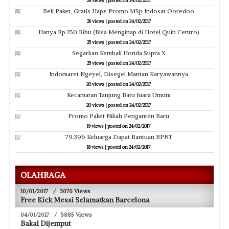
28 views
|
posted on 24/02/2017
Beli Paket, Gratis Hape Promo MSp Indosat Ooredoo
26 views
|
posted on 24/02/2017
Hanya Rp 250 Ribu (Bisa Menginap di Hotel Quin Centro)
25 views
|
posted on 24/02/2017
Segarkan Kembali Honda Supra X
25 views
|
posted on 24/02/2017
Indomaret Ngeyel, Disegel Mantan Karyawannya
20 views
|
posted on 24/02/2017
Kecamatan Tanjung Batu Juara Umum
20 views
|
posted on 24/02/2017
Promo Paket Nikah Penganten Baru
19 views
|
posted on 24/02/2017
79.396 Keluarga Dapat Bantuan BPNT
18 views
|
posted on 24/02/2017
OLAHRAGA
10/01/2017
/
3070 Views
Free Kick Messi Selamatkan Barcelona
04/01/2017
/
5885 Views
Bakal Dijemput