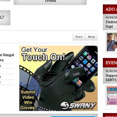
Trendi
ADO 
2,7
01/09/2
Diuber
Sapi
Prev
Next
n Sungai
ws
EVEN
s
12/02/2
Suppor
s
SENYUM
s