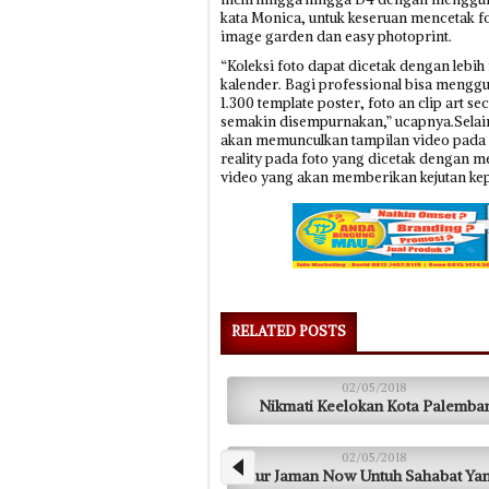
kata Monica, untuk keseruan mencetak f
image garden dan easy photoprint.
“Koleksi foto dapat dicetak dengan lebi
kalender. Bagi professional bisa menggun
1.300 template poster, foto an clip art se
semakin disempurnakan,” ucapnya.Selain
akan memunculkan tampilan video pada 
reality pada foto yang dicetak dengan 
video yang akan memberikan kejutan kep
RELATED POSTS
02/05/2018
Nikmati Keelokan Kota Palemba
02/05/2018
Fitur Jaman Now Untuh Sahabat Y