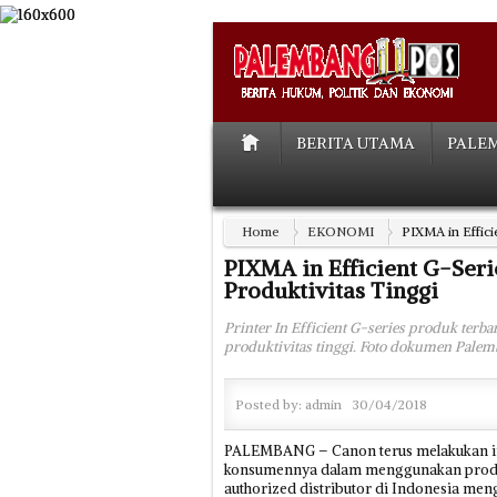
BERITA UTAMA
PALE
Home
EKONOMI
PIXMA in Effici
PIXMA in Efficient G-Ser
Produktivitas Tinggi
Printer In Efficient G-series produk ter
produktivitas tinggi. Foto dokumen Pale
Posted by:
admin
30/04/2018
PALEMBANG – Canon terus melakukan i
konsumennya dalam menggunakan produkny
authorized distributor di Indonesia men