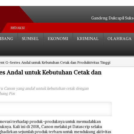
Gandeng Dukcapil Sukse
BPJS Kesehatan Terapkan Verifi
REDAKSI
Ada Unsur
MBANG
SUMSEL
EKONOMI
KRIMINAL
OLAHRAGA
Pipa Bocor
Tugas Ber
Serasa Be
ent G-Series Andal untuk Kebutuhan Cetak dan Produktivitas Tinggi
Putusan Pida
Mengalir Sa
ies Andal untuk Kebutuhan Cetak dan
18 Jam Te
Satu A
baru Canon yang andal untuk kebutuhan cetak dengan
mbang Pos
novasi terhadap produk-produknya untuk memudahkan
a. Kali ini di 2018, Canon melalui pt Datascrip selaku
ghadirkan sejumlah produk terbaru untuk mendukung aktivitas