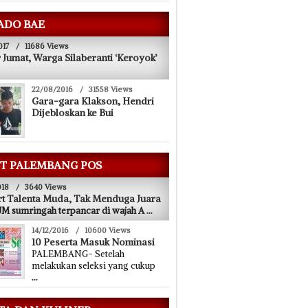
ADO BAE
017
/
11686 Views
 Jumat, Warga Silaberanti ‘Keroyok’
22/08/2016
/
31558 Views
Gara-gara Klakson, Hendri
Dijebloskan ke Bui
T PALEMBANG POS
018
/
3640 Views
t Talenta Muda, Tak Menduga Juara
 sumringah terpancar di wajah A
...
14/12/2016
/
10600 Views
10 Peserta Masuk Nominasi
PALEMBANG- Setelah
melakukan seleksi yang cukup
...