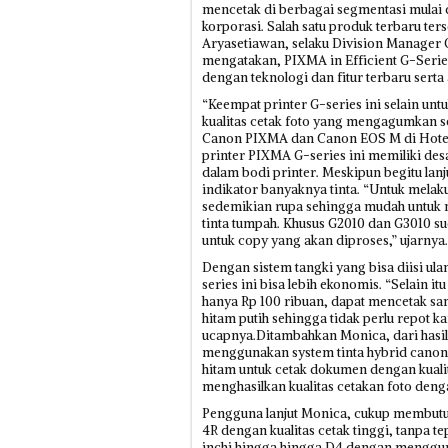
mencetak di berbagai segmentasi mulai d
korporasi. Salah satu produk terbaru ter
Aryasetiawan, selaku Division Manager
mengatakan, PIXMA in Efficient G-Series
dengan teknologi dan fitur terbaru serta
“Keempat printer G-series ini selain u
kualitas cetak foto yang mengagumkan ser
Canon PIXMA dan Canon EOS M di Hotel
printer PIXMA G-series ini memiliki desa
dalam bodi printer. Meskipun begitu la
indikator banyaknya tinta. “Untuk melaku
sedemikian rupa sehingga mudah untuk m
tinta tumpah. Khusus G2010 dan G3010 su
untuk copy yang akan diproses,” ujarnya.
Dengan sistem tangki yang bisa diisi ul
series ini bisa lebih ekonomis. “Selain itu
hanya Rp 100 ribuan, dapat mencetak sa
hitam putih sehingga tidak perlu repot k
ucapnya.Ditambahkan Monica, dari hasil
menggunakan system tinta hybrid canon
hitam untuk cetak dokumen dengan kualit
menghasilkan kualitas cetakan foto de
Pengguna lanjut Monica, cukup membutuh
4R dengan kualitas cetak tinggi, tanpa t
inchi hingga hingga D4 dengan menggunaka