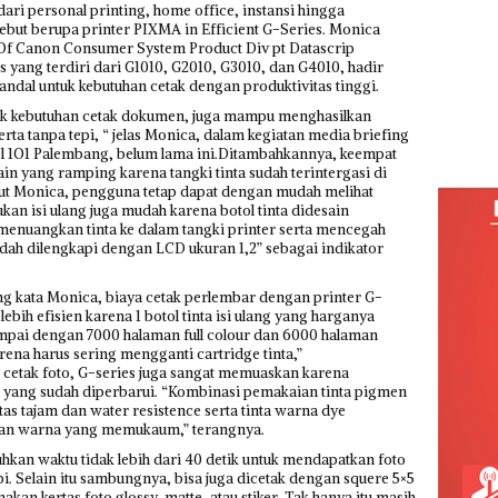
ari personal printing, home office, instansi hingga
sebut berupa printer PIXMA in Efficient G-Series. Monica
 Of Canon Consumer System Product Div pt Datascrip
 yang terdiri dari G1010, G2010, G3010, dan G4010, hadir
 andal untuk kebutuhan cetak dengan produktivitas tinggi.
ntuk kebutuhan cetak dokumen, juga mampu menghasilkan
ta tanpa tepi, “ jelas Monica, dalam kegiatan media briefing
 1O1 Palembang, belum lama ini.Ditambahkannya, keempat
in yang ramping karena tangki tinta sudah terintergasi di
njut Monica, pengguna tetap dapat dengan mudah melihat
kan isi ulang juga mudah karena botol tinta didesain
enuangkan tinta ke dalam tangki printer serta mencegah
dah dilengkapi dengan LCD ukuran 1,2” sebagai indikator
ang kata Monica, biaya cetak perlembar dengan printer G-
 lebih efisien karena 1 botol tinta isi ulang yang harganya
mpai dengan 7000 halaman full colour dan 6000 halaman
arena harus sering mengganti cartridge tinta,”
 cetak foto, G-series juga sangat memuaskan karena
 yang sudah diperbarui. “Kombinasi pemakaian tinta pigmen
as tajam dan water resistence serta tinta warna dye
ngan warna yang memukaum,” terangnya.
kan waktu tidak lebih dari 40 detik untuk mendapatkan foto
epi. Selain itu sambungnya, bisa juga dicetak dengan squere 5×5
n kertas foto glossy, matte, atau stiker. Tak hanya itu masih