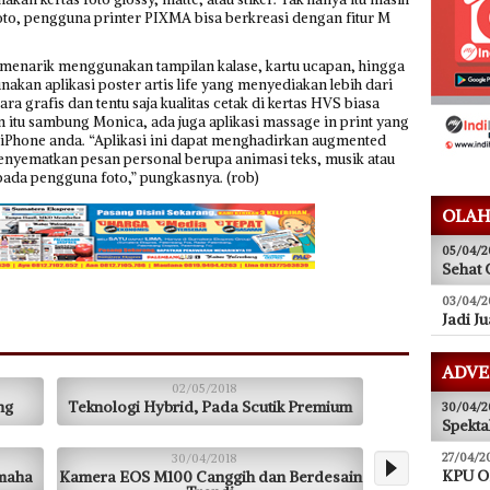
oto, pengguna printer PIXMA bisa berkreasi dengan fitur M
h menarik menggunakan tampilan kalase, kartu ucapan, hingga
akan aplikasi poster artis life yang menyediakan lebih dari
cara grafis dan tentu saja kualitas cetak di kertas HVS biasa
 itu sambung Monica, ada juga aplikasi massage in print yang
iPhone anda. “Aplikasi ini dapat menghadirkan augmented
menyematkan pesan personal berupa animasi teks, musik atau
ada pengguna foto,” pungkasnya. (rob)
OLAH
05/04/2
Sehat 
03/04/2
Jadi J
ADVE
02/05/2018
ng
Teknologi Hybrid, Pada Scutik Premium
30/04/2
Spekta
27/04/2
30/04/2018
KPU O
amaha
Kamera EOS M100 Canggih dan Berdesain