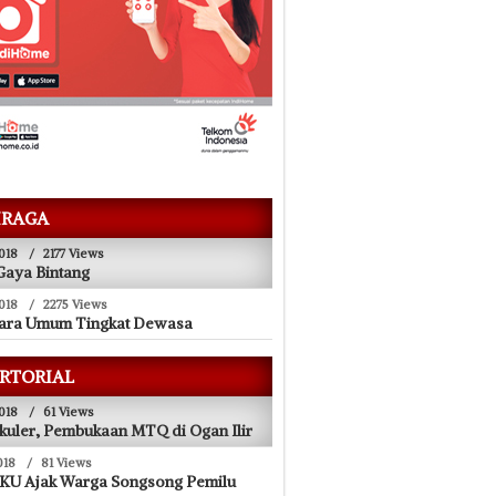
RAGA
018
/
2177 Views
Gaya Bintang
018
/
2275 Views
uara Umum Tingkat Dewasa
RTORIAL
018
/
61 Views
kuler, Pembukaan MTQ di Ogan Ilir
018
/
81 Views
KU Ajak Warga Songsong Pemilu