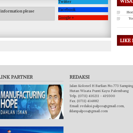
WISA
Twitter
Facebook
e information please
Hon
Google +
Yo
LIKE
LINK PARTNER
REDAKSI
Jalan Kolonel H Barlian No.773 Sampin
Hutan Wisata Punti Kayu Palembang
Telp. (0711) 416211 - 419300
Fax. (0711) 414882
Email:
redaksi.palpos@gmail.com
,
iklanpalpos@gmail.com