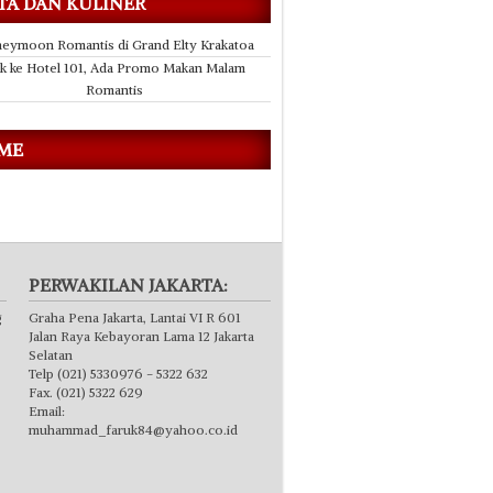
TA DAN KULINER
eymoon Romantis di Grand Elty Krakatoa
k ke Hotel 101, Ada Promo Makan Malam
Romantis
 ME
PERWAKILAN JAKARTA:
g
Graha Pena Jakarta, Lantai VI R 601
Jalan Raya Kebayoran Lama 12 Jakarta
Selatan
Telp (021) 5330976 - 5322 632
Fax. (021) 5322 629
Email:
muhammad_faruk84@yahoo.co.id