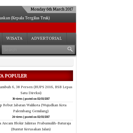
Monday 6th March 2017
kan (Kepala Tergilas Truk)
egel Mantan Karyawannya
etengah Hati
WISATA
ADVERTORIAL
si Menjamur
n Kejar Setoran
Aksi Gepeng dan Anjal
pkan Zona Parkir
tak Ulang E-KTP
TA POPULER
us Tes Kesehatan
Seberangi Sungai
Tumbuh 6, 38 Persen (RUPS 2016, BSB Lepas
Satu Direksi)
36 views
|
posted on 02/03/2017
ap Rebut Jabatan Walikota (Wujudkan Kota
Palembang Gemilang)
24 views
|
posted on 02/03/2017
 Ancam Blokir Jalintas Prabumulih-Baturaja
(Buntut Kerusakan Jalan)