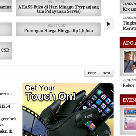
05/03/2017
24/02/2
tamina
AHASS Buka di Hari Minggu (Perpanjang
Kecam
Jam Pelayanan Servis)
24/02/2
Tingka
02/03/2017
Merata
Potongan Harga Hingga Rp 1,6 Juta
ADO 
 CSR
Prev
Next
25/07/2
Rekor 
erta -
EVEN
 21254
igerebek
ws
ksi di