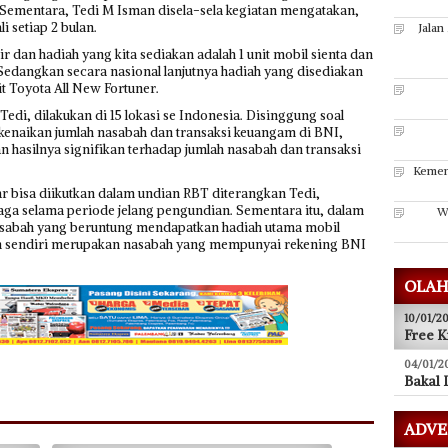
Sementara, Tedi M Isman disela-sela kegiatan mengatakan,
 setiap 2 bulan.
Jalan
ir dan hadiah yang kita sediakan adalah 1 unit mobil sienta dan
 Sedangkan secara nasional lanjutnya hadiah yang disediakan
it Toyota All New Fortuner.
di, dilakukan di 15 lokasi se Indonesia. Disinggung soal
naikan jumlah nasabah dan transaksi keuangam di BNI,
n hasilnya signifikan terhadap jumlah nasabah dan transaksi
Kemen
ar bisa diikutkan dalam undian RBT diterangkan Tedi,
rjaga selama periode jelang pengundian. Sementara itu, dalam
W
asabah yang beruntung mendapatkan hadiah utama mobil
lin sendiri merupakan nasabah yang mempunyai rekening BNI
OLAH
10/01/20
Free K
04/01/2
Bakal 
ADVE