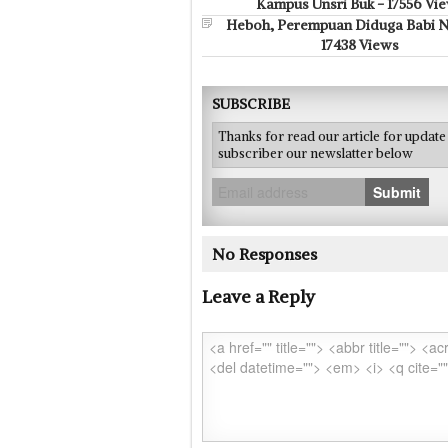
Kampus Unsri Buk - 17556 Vi
Heboh, Perempuan Diduga Babi N
17438 Views
SUBSCRIBE
Thanks for read our article for updat
subscriber our newslatter below
Submit
No Responses
Leave a Reply