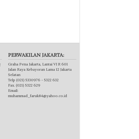
PERWAKILAN JAKARTA:
g
Graha Pena Jakarta, Lantai VI R 601
Jalan Raya Kebayoran Lama 12 Jakarta
Selatan
Telp (021) 5330976 - 5322 632
Fax. (021) 5322 629
Email:
muhammad_faruk84@yahoo.co.id