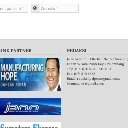
LINK PARTNER
REDAKSI
Jalan Kolonel H Barlian No.773 Sampin
Hutan Wisata Punti Kayu Palembang
Telp. (0711) 416211 - 419300
Fax. (0711) 414882
Email:
redaksi.palpos@gmail.com
,
iklanpalpos@gmail.com