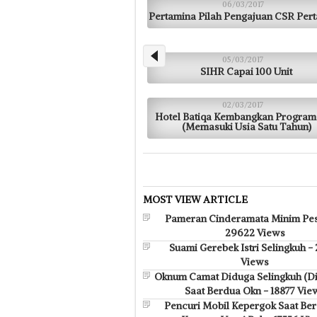
06/03/2017
Pertamina Pilah Pengajuan CSR Per
05/03/2017
SIHR Capai 100 Unit
02/03/2017
Hotel Batiqa Kembangkan Program
(Memasuki Usia Satu Tahun)
MOST VIEW ARTICLE
Pameran Cinderamata Minim Pes
29622 Views
Suami Gerebek Istri Selingkuh -
Views
Oknum Camat Diduga Selingkuh (D
Saat Berdua Okn - 18877 Vie
Pencuri Mobil Kepergok Saat Bera