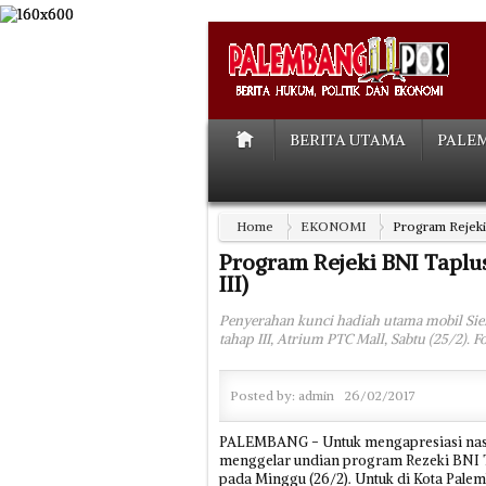
BERITA UTAMA
PALE
Home
EKONOMI
Program Rejeki
Program Rejeki BNI Taplu
III)
Penyerahan kunci hadiah utama mobil Sie
tahap III, Atrium PTC Mall, Sabtu (25/2). 
Posted by:
admin
26/02/2017
PALEMBANG - Untuk mengapresiasi nasa
menggelar undian program Rezeki BNI Ta
pada Minggu (26/2). Untuk di Kota Pale