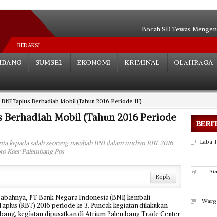
Bocah SD Tewas Mengenas
Indomaret Ngeyel, Dis
REDAKSI
Relokasi S
MBANG
SUMSEL
EKONOMI
KRIMINAL
OLAHRAGA
Hutan Be
Angkot Siluma
Tak ada Habisnya**
 BNI Taplus Berhadiah Mobil (Tahun 2016 Periode III)
Palembang Tera
Tak Perlu Ce
s Berhadiah Mobil (Tahun 2016 Periode
BERI
Dua Paslon Lul
Edarkan Sabu 
Laba 
nta kepada salah seorang nasabah BNI dalam undian RBT 2016
Foto Koer Palembang Pos
Si
Reply
bahnya, PT Bank Negara Indonesia (BNI) kembali
Warga
plus (RBT) 2016 periode ke 3. Puncak kegiatan dilakukan
mbang, kegiatan dipusatkan di Atrium Palembang Trade Center