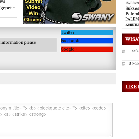
ews
16/08/2
gepet -
Sukse
Palem
PALEMB
Kejuru
Twitter
WISA
Facebook
e information please
Google +
Suk
5 Mak
LIKE