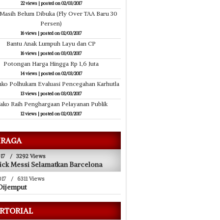
22 views
|
posted on 02/03/2017
 Masih Belum Dibuka (Fly Over TAA Baru 30
Persen)
16 views
|
posted on 02/03/2017
Bantu Anak Lumpuh Layu dan CP
16 views
|
posted on 03/03/2017
Potongan Harga Hingga Rp 1,6 Juta
14 views
|
posted on 02/03/2017
ko Polhukam Evaluasi Pencegahan Karhutla
13 views
|
posted on 03/03/2017
ako Raih Penghargaan Pelayanan Publik
12 views
|
posted on 02/03/2017
RAGA
17
/
3292 Views
ick Messi Selamatkan Barcelona
017
/
6311 Views
Dijemput
RTORIAL