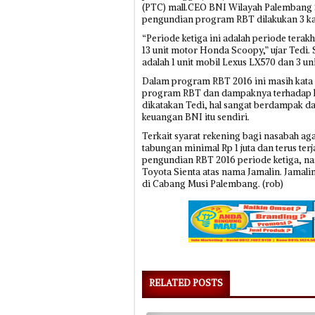
(PTC) mall.CEO BNI Wilayah Palembang 
pengundian program RBT dilakukan 3 kali
“Periode ketiga ini adalah periode terakh
13 unit motor Honda Scoopy,” ujar Tedi.
adalah 1 unit mobil Lexus LX570 dan 3 un
Dalam program RBT 2016 ini masih kata Te
program RBT dan dampaknya terhadap ke
dikatakan Tedi, hal sangat berdampak da
keuangan BNI itu sendiri.
Terkait syarat rekening bagi nasabah ag
tabungan minimal Rp 1 juta dan terus te
pengundian RBT 2016 periode ketiga, n
Toyota Sienta atas nama Jamalin. Jama
di Cabang Musi Palembang. (rob)
RELATED POSTS