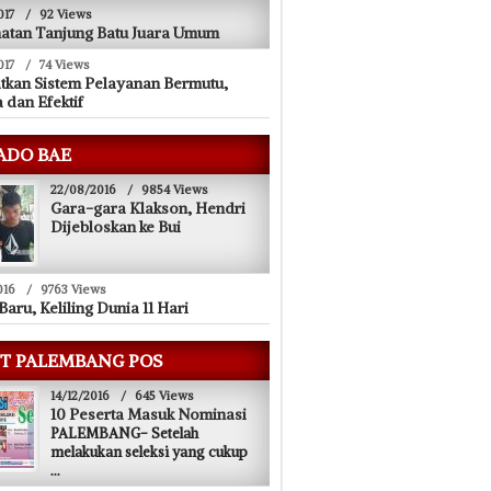
017
/
92 Views
atan Tanjung Batu Juara Umum
017
/
74 Views
tkan Sistem Pelayanan Bermutu,
 dan Efektif
ADO BAE
22/08/2016
/
9854 Views
Gara-gara Klakson, Hendri
Dijebloskan ke Bui
016
/
9763 Views
Baru, Keliling Dunia 11 Hari
T PALEMBANG POS
14/12/2016
/
645 Views
10 Peserta Masuk Nominasi
PALEMBANG- Setelah
melakukan seleksi yang cukup
...